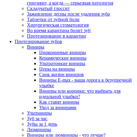
гингивит, а когда — серьезная патология
Складчатый глоссит
Заживление десны после удаления зуба
Таблетки от зубной боли
Хирургическая стоматология
Во время карантина болит зуб
Протезирование в карантин
Протезирование зубов
Виниры
Циркониевые виниры
Керамические виниры
Ультратонкие виниры
Цены на виниры
Срок жизни виниров
Виниры E-max - ваша дорога к безупречной
улыбке
Виниры или коронки: что выбрать для
идеальной улыбки?
Как ставят виниры
Уход за винирами
Ультраниры
Зуб за час
Зубы за 1 день
Люминиры
Виниры или люминиры - что лучше?