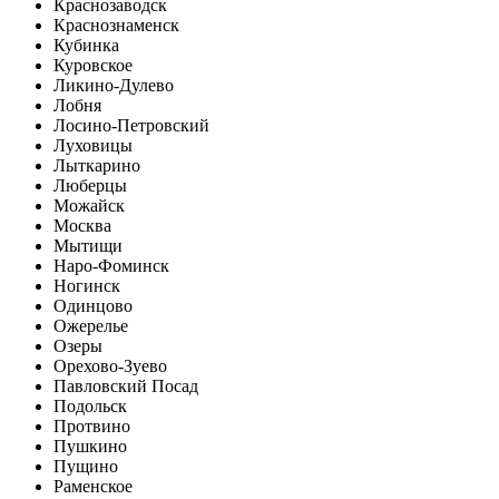
Краснозаводск
Краснознаменск
Кубинка
Куровское
Ликино-Дулево
Лобня
Лосино-Петровский
Луховицы
Лыткарино
Люберцы
Можайск
Москва
Мытищи
Наро-Фоминск
Ногинск
Одинцово
Ожерелье
Озеры
Орехово-Зуево
Павловский Посад
Подольск
Протвино
Пушкино
Пущино
Раменское