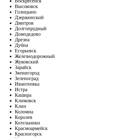
Воскресенск
Высоковск
Голицыно
Дзержинский
Дмитров
Долгопрудный
Домодедово
Дрезна
Дубна
Егорьевск
Железнодорожный
Жуковский
Зарайск
Звенигород
Зеленоград
Ивантеевка
Истра
Кашира
Климовск
Клин
Коломна
Королев
Котельники
Красмоармейск
Красногорск