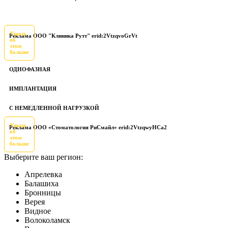
Узнать
Реклама ООО "Клиника Рутт" erid:2VtzqvoGrVt
об
этом
больше
ОДНОФАЗНАЯ
ИМПЛАНТАЦИЯ
С НЕМЕДЛЕННОЙ НАГРУЗКОЙ
Узнать
Реклама ООО «Стоматология РиСмайл» erid:2VtzqwyHCa2
об
этом
больше
Выберите ваш регион:
Апрелевка
Балашиха
Бронницы
Верея
Видное
Волоколамск