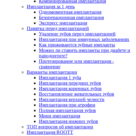
Комбинированная имплантация
Имплантация за 1 день
Одномоментная имплантация
Безоперационная имплантация
Экспресс имплантация
Памятка перед имплантацией
Удаление зубов перед имплантацией
Имплантация при иммунных заболеваниях
Как приживаются зубные импланты
Можно ли ставить импланты при диабете и
пародонтите?
Протезирование или имплантация -
сравнение
Варианты имплантации
Имплантация 1 зуба
Имплантация передних зубов
Имплантация коренных зубов
Восстановление жевательных зубов
Имплантация верхней челюсти
Имплантация при атрофии
Полная имплантация зубов
Мини имплантация
Имплантация нижних зубов
ТОП вопросов об имплантации
Имплантация ROOTT