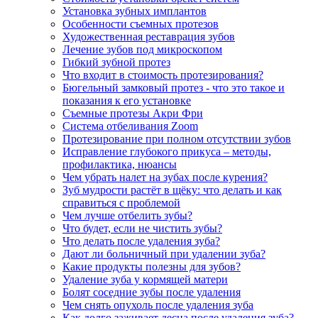
Установка зубных имплантов
Особенности съемных протезов
Художественная реставрация зубов
Лечение зубов под микроскопом
Гибкий зубной протез
Что входит в стоимость протезирования?
Бюгельный замковый протез - что это такое и
показания к его установке
Съемные протезы Акри Фри
Система отбеливания Zoom
Протезирование при полном отсутствии зубов
Исправление глубокого прикуса – методы,
профилактика, нюансы
Чем убрать налет на зубах после курения?
Зуб мудрости растёт в щёку: что делать и как
справиться с проблемой
Чем лучше отбелить зубы?
Что будет, если не чистить зубы?
Что делать после удаления зуба?
Дают ли больничный при удалении зуба?
Какие продукты полезны для зубов?
Удаление зуба у кормящей матери
Болят соседние зубы после удаления
Чем снять опухоль после удаления зуба
Как долго заживает десна после удаления зуба?