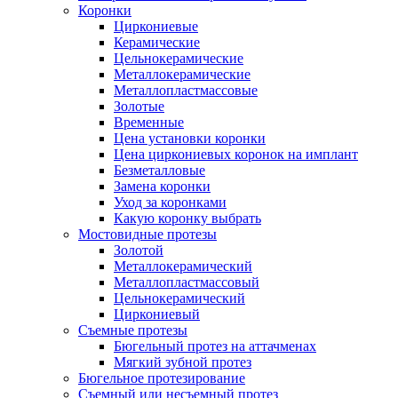
Коронки
Циркониевые
Керамические
Цельнокерамические
Металлокерамические
Металлопластмассовые
Золотые
Временные
Цена установки коронки
Цена циркониевых коронок на имплант
Безметалловые
Замена коронки
Уход за коронками
Какую коронку выбрать
Мостовидные протезы
Золотой
Металлокерамический
Металлопластмассовый
Цельнокерамический
Циркониевый
Съемные протезы
Бюгельный протез на аттачменах
Мягкий зубной протез
Бюгельное протезирование
Съемный или несъемный протез