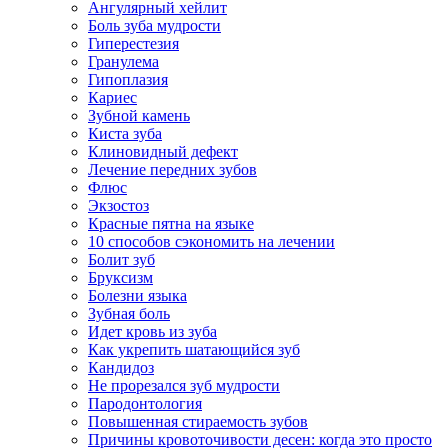
Ангулярный хейлит
Боль зуба мудрости
Гиперестезия
Гранулема
Гипоплазия
Кариес
Зубной камень
Киста зуба
Клиновидный дефект
Лечение передних зубов
Флюс
Экзостоз
Красные пятна на языке
10 способов сэкономить на лечении
Болит зуб
Бруксизм
Болезни языка
Зубная боль
Идет кровь из зуба
Как укрепить шатающийся зуб
Кандидоз
Не прорезался зуб мудрости
Пародонтология
Повышенная стираемость зубов
Причины кровоточивости десен: когда это просто