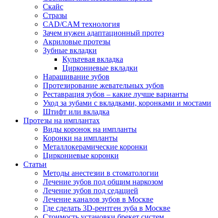
Скайс
Стразы
CAD/CAM технология
Зачем нужен адаптационный протез
Акриловые протезы
Зубные вкладки
Культевая вкладка
Циркониевые вкладки
Наращивание зубов
Протезирование жевательных зубов
Реставрация зубов – какие лучше варианты
Уход за зубами с вкладками, коронками и мостами
Штифт или вкладка
Протезы на имплантах
Виды коронок на импланты
Коронки на импланты
Металлокерамические коронки
Циркониевые коронки
Статьи
Методы анестезии в стоматологии
Лечение зубов под общим наркозом
Лечение зубов под седацией
Лечение каналов зубов в Москве
Где сделать 3D-рентген зуба в Москве
Стоимость установки брекет систем