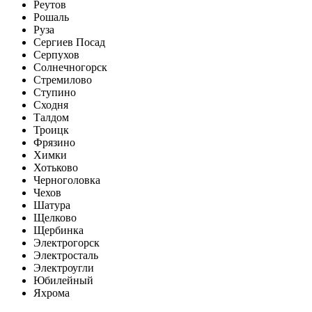
Реутов
Рошаль
Руза
Сергиев Посад
Серпухов
Солнечногорск
Стремилово
Ступино
Сходня
Талдом
Троицк
Фрязино
Химки
Хотьково
Черноголовка
Чехов
Шатура
Щелково
Щербинка
Электрогорск
Электросталь
Электроугли
Юбилейный
Яхрома