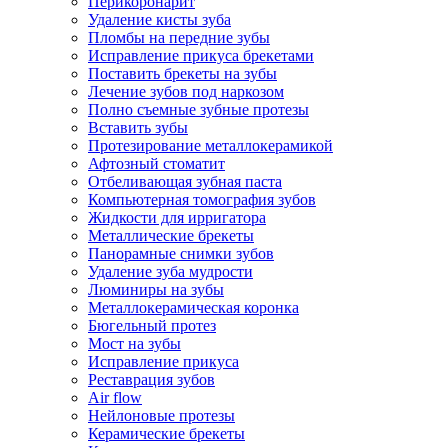
Перикоронарит
Удаление кисты зуба
Пломбы на передние зубы
Исправление прикуса брекетами
Поставить брекеты на зубы
Лечение зубов под наркозом
Полно съемные зубные протезы
Вставить зубы
Протезирование металлокерамикой
Афтозный стоматит
Отбеливающая зубная паста
Компьютерная томография зубов
Жидкости для ирригатора
Металлические брекеты
Панорамные снимки зубов
Удаление зуба мудрости
Люминиры на зубы
Металлокерамическая коронка
Бюгельный протез
Мост на зубы
Исправление прикуса
Реставрация зубов
Air flow
Нейлоновые протезы
Керамические брекеты