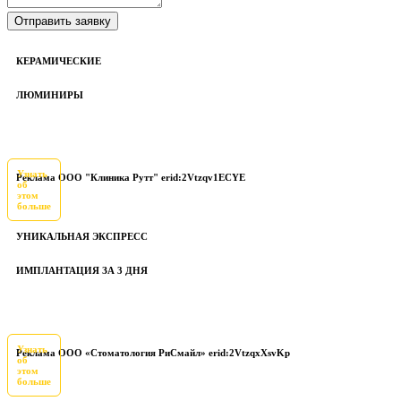
КЕРАМИЧЕСКИЕ
ЛЮМИНИРЫ
Узнать
Реклама ООО "Клиника Рутт" erid:2Vtzqv1ECYE
об
этом
больше
УНИКАЛЬНАЯ ЭКСПРЕСС
ИМПЛАНТАЦИЯ ЗА 3 ДНЯ
Узнать
Реклама ООО «Стоматология РиСмайл» erid:2VtzqxXsvKp
об
этом
больше