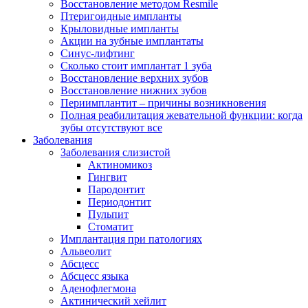
Восстановление методом Resmile
Птеригоидные импланты
Крыловидные импланты
Акции на зубные имплантаты
Синус-лифтинг
Сколько стоит имплантат 1 зуба
Восстановление верхних зубов
Восстановление нижних зубов
Периимплантит – причины возникновения
Полная реабилитация жевательной функции: когда
зубы отсутствуют все
Заболевания
Заболевания слизистой
Актиномикоз
Гингвит
Пародонтит
Периодонтит
Пульпит
Стоматит
Имплантация при патологиях
Альвеолит
Абсцесс
Абсцесс языка
Аденофлегмона
Актинический хейлит