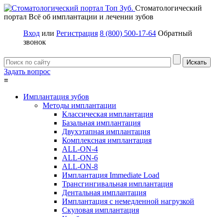
Стоматологический
портал
Всё об имплантации и лечении зубов
Вход
или
Регистрация
8 (800) 500-17-64
Обратный
звонок
Задать вопрос
≡
Имплантация зубов
Методы имплантации
Классическая имплантация
Базальная имплантация
Двухэтапная имплантация
Комплексная имплантация
ALL-ON-4
ALL-ON-6
ALL-ON-8
Имплантация Immediate Load
Трансгингивальная имплантация
Дентальная имплантация
Имплантация с немедленной нагрузкой
Скуловая имплантация