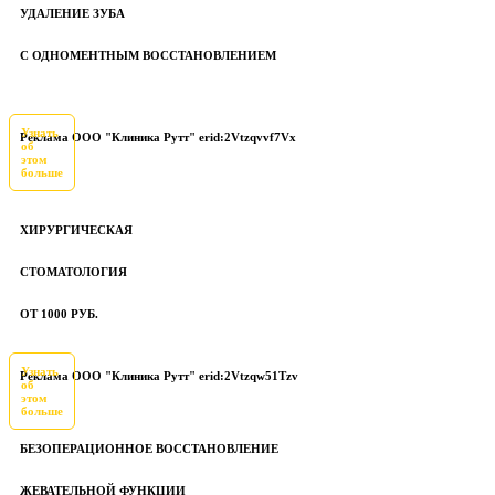
УДАЛЕНИЕ ЗУБА
С ОДНОМЕНТНЫМ ВОССТАНОВЛЕНИЕМ
Узнать
Реклама ООО "Клиника Рутт" erid:2Vtzqvvf7Vx
об
этом
больше
ХИРУРГИЧЕСКАЯ
СТОМАТОЛОГИЯ
ОТ 1000 РУБ.
Узнать
Реклама ООО "Клиника Рутт" erid:2Vtzqw51Tzv
об
этом
больше
БЕЗОПЕРАЦИОННОЕ ВОССТАНОВЛЕНИЕ
ЖЕВАТЕЛЬНОЙ ФУНКЦИИ