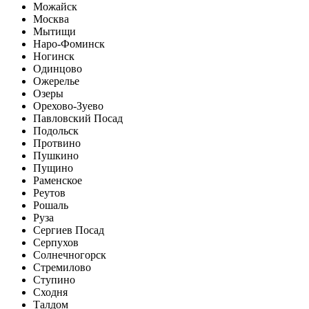
Можайск
Москва
Мытищи
Наро-Фоминск
Ногинск
Одинцово
Ожерелье
Озеры
Орехово-Зуево
Павловский Посад
Подольск
Протвино
Пушкино
Пущино
Раменское
Реутов
Рошаль
Руза
Сергиев Посад
Серпухов
Солнечногорск
Стремилово
Ступино
Сходня
Талдом