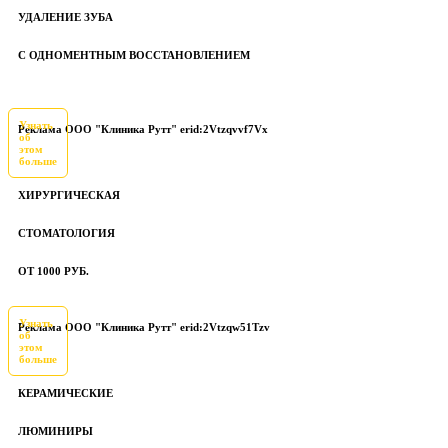
УДАЛЕНИЕ ЗУБА
С ОДНОМЕНТНЫМ ВОССТАНОВЛЕНИЕМ
Узнать
Реклама ООО "Клиника Рутт" erid:2Vtzqvvf7Vx
об
этом
больше
ХИРУРГИЧЕСКАЯ
СТОМАТОЛОГИЯ
ОТ 1000 РУБ.
Узнать
Реклама ООО "Клиника Рутт" erid:2Vtzqw51Tzv
об
этом
больше
КЕРАМИЧЕСКИЕ
ЛЮМИНИРЫ