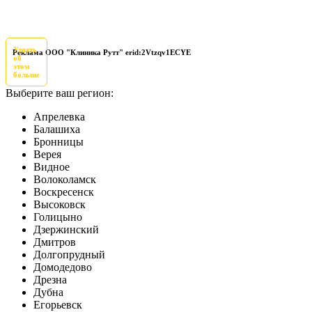
Узнать
Реклама ООО "Клиника Рутт" erid:2Vtzqv1ECYE
об
этом
больше
Выберите ваш регион:
Апрелевка
Балашиха
Бронницы
Верея
Видное
Волоколамск
Воскресенск
Высоковск
Голицыно
Дзержинский
Дмитров
Долгопрудный
Домодедово
Дрезна
Дубна
Егорьевск