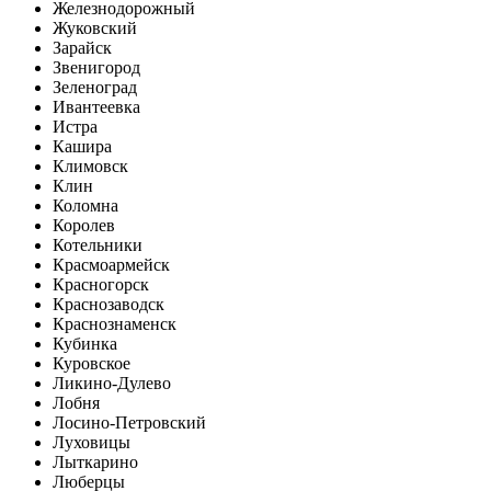
Железнодорожный
Жуковский
Зарайск
Звенигород
Зеленоград
Ивантеевка
Истра
Кашира
Климовск
Клин
Коломна
Королев
Котельники
Красмоармейск
Красногорск
Краснозаводск
Краснознаменск
Кубинка
Куровское
Ликино-Дулево
Лобня
Лосино-Петровский
Луховицы
Лыткарино
Люберцы