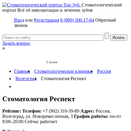
Стоматологический
портал
Всё об имплантации и лечении зубов
Вход
или
Регистрация
8 (800) 500-17-64
Обратный
звонок
Задать вопрос
≡
Имплантация зубов
Заболевания
Протезирование зубов
Статьи
Протезы на имплантах
Главная
Стоматологические клиники
Россия
Волгоград
Стоматология Респект
Стоматология Респект
Рейтинг:
Телефон:
+7 (902) 310-39-89
Адрес:
Россия
,
Волгоград, ул. Новоремесленная, 3
График работы:
пн-пт
8:00–20:00
Сейчас работает