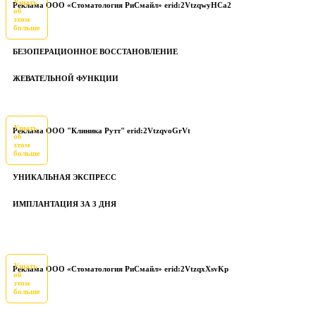
Узнать
Реклама ООО «Стоматология РиСмайл» erid:2VtzqwyHCa2
об
этом
больше
БЕЗОПЕРАЦИОННОЕ ВОССТАНОВЛЕНИЕ
ЖЕВАТЕЛЬНОЙ ФУНКЦИИ
Узнать
Реклама ООО "Клиника Рутт" erid:2VtzqvoGrVt
об
этом
больше
УНИКАЛЬНАЯ ЭКСПРЕСС
ИМПЛАНТАЦИЯ ЗА 3 ДНЯ
Узнать
Реклама ООО «Стоматология РиСмайл» erid:2VtzqxXsvKp
об
этом
больше