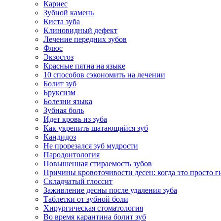
Кариес
Зубной камень
Киста зуба
Клиновидный дефект
Лечение передних зубов
Флюс
Экзостоз
Красные пятна на языке
10 способов сэкономить на лечении
Болит зуб
Бруксизм
Болезни языка
Зубная боль
Идет кровь из зуба
Как укрепить шатающийся зуб
Кандидоз
Не прорезался зуб мудрости
Пародонтология
Повышенная стираемость зубов
Причины кровоточивости десен: когда это просто ги
Складчатый глоссит
Заживление десны после удаления зуба
Таблетки от зубной боли
Хирургическая стоматология
Во время карантина болит зуб