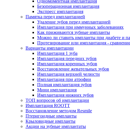
Одномоментная имплантация
Безоперационная имплантация
Экспресс имплантация
Памятка перед имплантацией
Удаление зубов перед имплантацией
Имплантация при иммунных заболеваниях
Как приживаются зубные импланты
Можно ли ставить импланты при диабете и п
Протезирование или имплантация - сравнени
Варианты имплантации
Имплантация 1 зуба
Имплантация передних зубов
Имплантация коренных зубов
Восстановление жевательных зубов
Имплантация верхней челюсти
Имплантация при атрофии
Полная имплантация зубов
Мини имплантация
Имплантация нижних зубов
ТОП вопросов об имплантации
Имплантация ROOTT
Восстановление методом Resmile
Птеригоидные импланты
Крыловидные импланты
Акции на зубные имплантаты