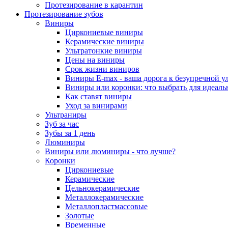
Протезирование в карантин
Протезирование зубов
Виниры
Циркониевые виниры
Керамические виниры
Ультратонкие виниры
Цены на виниры
Срок жизни виниров
Виниры E-max - ваша дорога к безупречной у
Виниры или коронки: что выбрать для идеал
Как ставят виниры
Уход за винирами
Ультраниры
Зуб за час
Зубы за 1 день
Люминиры
Виниры или люминиры - что лучше?
Коронки
Циркониевые
Керамические
Цельнокерамические
Металлокерамические
Металлопластмассовые
Золотые
Временные