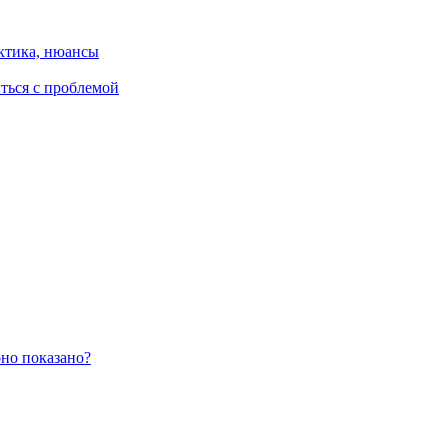
ктика, нюансы
иться с проблемой
оно показано?