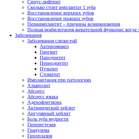
Синус-лифтинг
Сколько стоит имплантат 1 зуба
Восстановление верхних зубов
Восстановление нижних зубов
Периимплантит – причины возникновения
Полная реабилитация жевательной функции: когда 
Заболевания
Заболевания слизистой
Актиномикоз
Гингвит
Пародонтит
Периодонтит
Пульпит
Стоматит
Имплантация при патологиях
Альвеолит
Абсцесс
Абсцесс языка
Аденофлегмона
Актинический хейлит
Ангулярный хейлит
Боль зуба мудрости
Гиперестезия
Гранулема
Гипоплазия