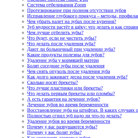
Система отбеливания Zoom
Протезирование при полном отсутствии зубов
Исправление глубокого прикуса – методы, профила
Чем убрать налет на зубах после курения?
Зуб мудрости растёт в щёку: что делать и как справ
Чем лучше отбелить зубы?
Что будет, если не чистить зубы?
Что делать после удаления зуба?
Дают ли больничный при удалении зуба?
Какие продукты полезны для зубов?
Удаление зуба у кормящей матери
Болят соседние зубы после удаления
Чем снять опухоль после удаления зуба
Как долго заживает десна после удаления зуба?
Сколько носят брекеты?
Что лучше пластинки или брекеты?
Что делать первым брекеты или пломбы?
А есть гарантия на лечение зубов?
Лечение зубов во время беременности
Восстановление зуба на штифтах. В каких случаях 
Полностью сгнил зуб надо ли что-то делать?
Удаление зубов во время беременности
Почему у вас разрушаются зубы?
Почему у вас болят зубы?
Как сохранить здоровье зубов