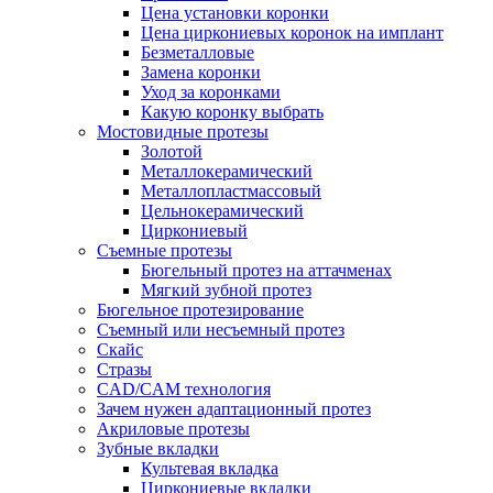
Цена установки коронки
Цена циркониевых коронок на имплант
Безметалловые
Замена коронки
Уход за коронками
Какую коронку выбрать
Мостовидные протезы
Золотой
Металлокерамический
Металлопластмассовый
Цельнокерамический
Циркониевый
Съемные протезы
Бюгельный протез на аттачменах
Мягкий зубной протез
Бюгельное протезирование
Съемный или несъемный протез
Скайс
Стразы
CAD/CAM технология
Зачем нужен адаптационный протез
Акриловые протезы
Зубные вкладки
Культевая вкладка
Циркониевые вкладки