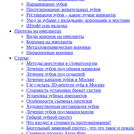
Наращивание зубов
Протезирование жевательных зубов
Реставрация зубов – какие лучше варианты
Уход за зубами с вкладками, коронками и мостами
Штифт или вкладка
Протезы на имплантах
Виды коронок на импланты
Коронки на импланты
Металлокерамические коронки
Циркониевые коронки
Статьи
Методы анестезии в стоматологии
Лечение зубов под общим наркозом
Лечение зубов под седацией
Лечение каналов зубов в Москве
Где сделать 3D-рентген зуба в Москве
Стоимость установки брекет систем
Установка зубных имплантов
Особенности съемных протезов
Художественная реставрация зубов
Лечение зубов под микроскопом
Гибкий зубной протез
Что входит в стоимость протезирования?
Бюгельный замковый протез - что это такое и показ
Съемные протезы Акри Фри