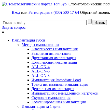
Стоматологический пор
Вход
или
Регистрация
8 (800) 500-17-64
Обратный звонок
Задать вопрос
≡
Имплантация зубов
Методы имплантации
Классическая имплантация
Базальная имплантация
Двухэтапная имплантация
Комплексная имплантация
ALL-ON-4
ALL-ON-6
ALL-ON-8
Имплантация Immediate Load
Трансгингивальная имплантация
Дентальная имплантация
Имплантация с немедленной нагрузкой
Скуловая имплантация
Комбинированная имплантация
Имплантация за 1 день