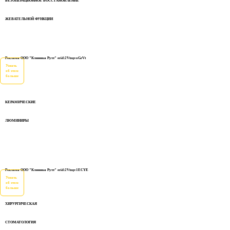
БЕЗОПЕРАЦИОННОЕ ВОССТАНОВЛЕНИЕ
ЖЕВАТЕЛЬНОЙ ФУНКЦИИ
Реклама ООО "Клиника Рутт" erid:2VtzqvoGrVt
Узнать
об этом
больше
КЕРАМИЧЕСКИЕ
ЛЮМИНИРЫ
Реклама ООО "Клиника Рутт" erid:2Vtzqv1ECYE
Узнать
об этом
больше
ХИРУРГИЧЕСКАЯ
СТОМАТОЛОГИЯ