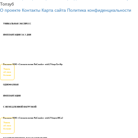
Топзуб
О проекте
Контакты
Карта сайта
Политика конфиденциальности
УНИКАЛЬНАЯ ЭКСПРЕСС
ИМПЛАНТАЦИЯ ЗА 3 ДНЯ
Реклама ООО «Стоматология РиСмайл» erid:2VtzqxXsvKp
Узнать
об этом
больше
ОДНОФАЗНАЯ
ИМПЛАНТАЦИЯ
С НЕМЕДЛЕННОЙ НАГРУЗКОЙ
Реклама ООО «Стоматология РиСмайл» erid:2VtzqwyHCa2
Узнать
об этом
больше