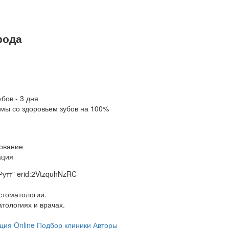
рода
бов - 3 дня
мы со здоровьем зубов на 100%
ование
ация
утт" erid:2VtzquhNzRC
стоматологии.
тологиях и врачах.
ция Online
Подбор клиники
Авторы