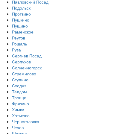
Павловский Посад
Подольск
Протвино
Пушкино
Пущино
Раменское
Реутов
Рошаль
Руза
Сергиев Посад
Серпухов
Солнечногорск
Стремилово
Ступино
Сходня
Талдом
Троицк
Фрязино
Химки
Хотьково
Черноголовка
Чехов
Шатура