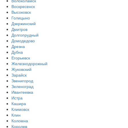
Волоколамск
Воскресенск
Высоковск
Голицыно
Дзержинский
Дмитров
Долгопрудный
Домодедово
Дрезна
Дубна
Егорьевск
Железнодорожный
Жуковский
Зарайск
Звенигород
Зеленоград
Ивантеевка
Истра
Кашира
Климовск
Клин
Коломна
Королев