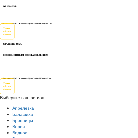
ОТ 1000 РУБ.
Реклама ООО "Клиника Рутт" erid:2Vtzqw51Tzv
Узнать
об этом
больше
УДАЛЕНИЕ ЗУБА
С ОДНОМЕНТНЫМ ВОССТАНОВЛЕНИЕМ
Реклама ООО "Клиника Рутт" erid:2Vtzqvvf7Vx
Узнать
об этом
больше
Выберите ваш регион:
Апрелевка
Балашиха
Бронницы
Верея
Видное