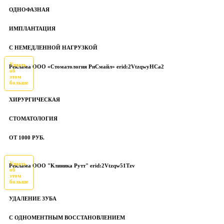
ОДНОФАЗНАЯ
ИМПЛАНТАЦИЯ
С НЕМЕДЛЕННОЙ НАГРУЗКОЙ
Узнать
Реклама ООО «Стоматология РиСмайл» erid:2VtzqwyHCa2
об
этом
больше
ХИРУРГИЧЕСКАЯ
СТОМАТОЛОГИЯ
ОТ 1000 РУБ.
Узнать
Реклама ООО "Клиника Рутт" erid:2Vtzqw51Tzv
об
этом
больше
УДАЛЕНИЕ ЗУБА
С ОДНОМЕНТНЫМ ВОССТАНОВЛЕНИЕМ