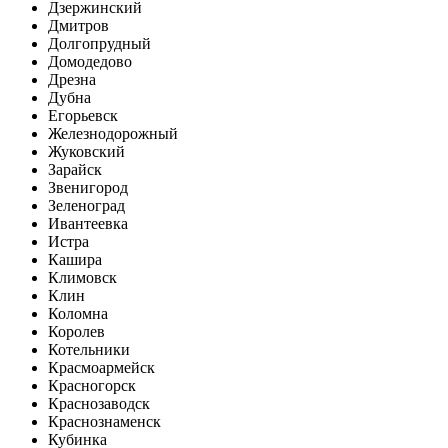
Дзержинский
Дмитров
Долгопрудный
Домодедово
Дрезна
Дубна
Егорьевск
Железнодорожный
Жуковский
Зарайск
Звенигород
Зеленоград
Ивантеевка
Истра
Кашира
Климовск
Клин
Коломна
Королев
Котельники
Красмоармейск
Красногорск
Краснозаводск
Краснознаменск
Кубинка