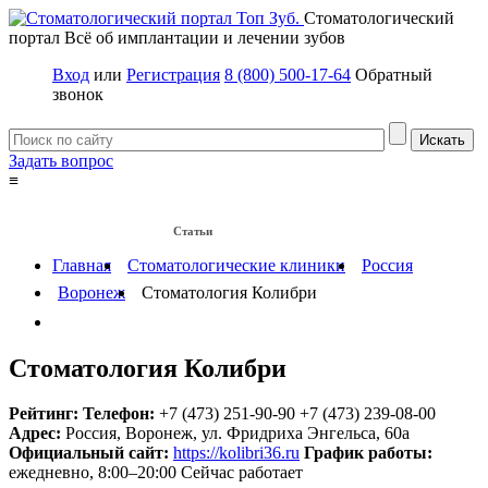
Стоматологический
портал
Всё об имплантации и лечении зубов
Вход
или
Регистрация
8 (800) 500-17-64
Обратный
звонок
Задать вопрос
≡
Имплантация зубов
Заболевания
Протезирование зубов
Статьи
Протезы на имплантах
Главная
Стоматологические клиники
Россия
Воронеж
Стоматология Колибри
Стоматология Колибри
Рейтинг:
Телефон:
+7 (473) 251-90-90
+7 (473) 239-08-00
Адрес:
Россия
,
Воронеж, ул. Фридриха Энгельса, 60а
Официальный сайт:
https://kolibri36.ru
График работы:
ежедневно, 8:00–20:00
Сейчас работает