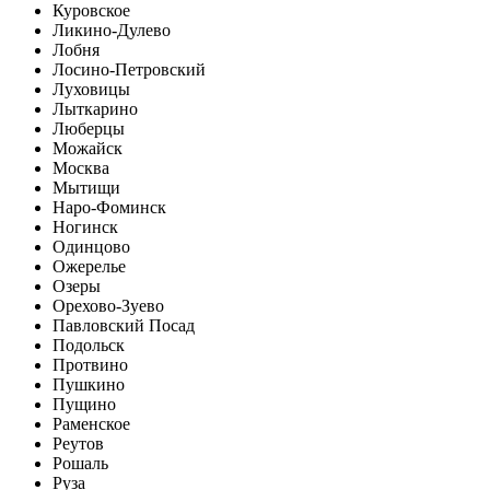
Куровское
Ликино-Дулево
Лобня
Лосино-Петровский
Луховицы
Лыткарино
Люберцы
Можайск
Москва
Мытищи
Наро-Фоминск
Ногинск
Одинцово
Ожерелье
Озеры
Орехово-Зуево
Павловский Посад
Подольск
Протвино
Пушкино
Пущино
Раменское
Реутов
Рошаль
Руза