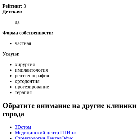
Рейтинг:
3
Детская:
да
Форма собственности:
частная
Услуги:
хирургия
имплантология
рентгенография
ортодонтия
протезирование
терапия
Обратите внимание на другие клиники
города
3Dстом
Медицинский центр ГПИнж
Стоматология ДенталОфис