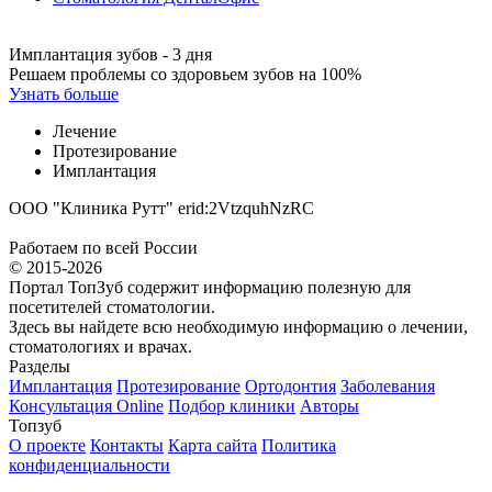
Имплантация зубов - 3 дня
Решаем проблемы со здоровьем зубов на 100%
Узнать больше
Лечение
Протезирование
Имплантация
ООО "Клиника Рутт" erid:2VtzquhNzRC
Работаем по всей России
© 2015-2026
Портал ТопЗуб содержит информацию полезную для
посетителей стоматологии.
Здесь вы найдете всю необходимую информацию о лечении,
стоматологиях и врачах.
Разделы
Имплантация
Протезирование
Ортодонтия
Заболевания
Консультация Online
Подбор клиники
Авторы
Топзуб
О проекте
Контакты
Карта сайта
Политика
конфиденциальности