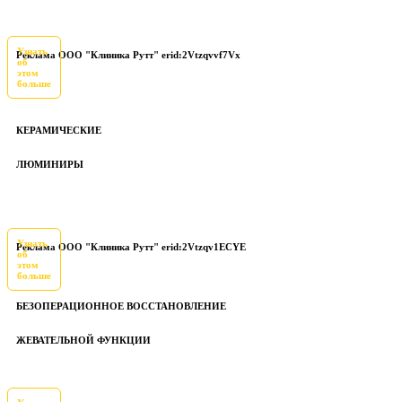
Узнать
Реклама ООО "Клиника Рутт" erid:2Vtzqvvf7Vx
об
этом
больше
КЕРАМИЧЕСКИЕ
ЛЮМИНИРЫ
Узнать
Реклама ООО "Клиника Рутт" erid:2Vtzqv1ECYE
об
этом
больше
БЕЗОПЕРАЦИОННОЕ ВОССТАНОВЛЕНИЕ
ЖЕВАТЕЛЬНОЙ ФУНКЦИИ