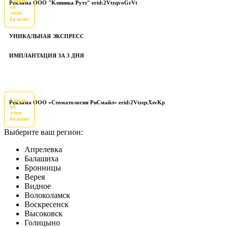
Узнать
Реклама ООО "Клиника Рутт" erid:2VtzqvoGrVt
об
этом
больше
УНИКАЛЬНАЯ ЭКСПРЕСС
ИМПЛАНТАЦИЯ ЗА 3 ДНЯ
Узнать
Реклама ООО «Стоматология РиСмайл» erid:2VtzqxXsvKp
об
этом
больше
Выберите ваш регион:
Апрелевка
Балашиха
Бронницы
Верея
Видное
Волоколамск
Воскресенск
Высоковск
Голицыно