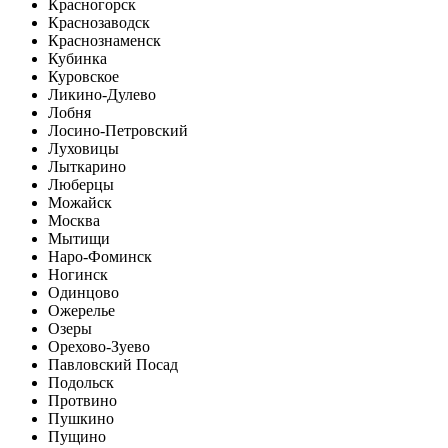
Красногорск
Краснозаводск
Краснознаменск
Кубинка
Куровское
Ликино-Дулево
Лобня
Лосино-Петровский
Луховицы
Лыткарино
Люберцы
Можайск
Москва
Мытищи
Наро-Фоминск
Ногинск
Одинцово
Ожерелье
Озеры
Орехово-Зуево
Павловский Посад
Подольск
Протвино
Пушкино
Пущино