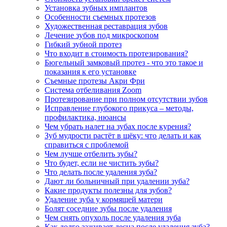
Установка зубных имплантов
Особенности съемных протезов
Художественная реставрация зубов
Лечение зубов под микроскопом
Гибкий зубной протез
Что входит в стоимость протезирования?
Бюгельный замковый протез - что это такое и
показания к его установке
Съемные протезы Акри Фри
Система отбеливания Zoom
Протезирование при полном отсутствии зубов
Исправление глубокого прикуса – методы,
профилактика, нюансы
Чем убрать налет на зубах после курения?
Зуб мудрости растёт в щёку: что делать и как
справиться с проблемой
Чем лучше отбелить зубы?
Что будет, если не чистить зубы?
Что делать после удаления зуба?
Дают ли больничный при удалении зуба?
Какие продукты полезны для зубов?
Удаление зуба у кормящей матери
Болят соседние зубы после удаления
Чем снять опухоль после удаления зуба
Как долго заживает десна после удаления зуба?