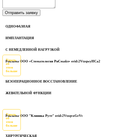
ОДНОФАЗНАЯ
ИМПЛАНТАЦИЯ
С НЕМЕДЛЕННОЙ НАГРУЗКОЙ
Узнать
Реклама ООО «Стоматология РиСмайл» erid:2VtzqwyHCa2
об
этом
больше
БЕЗОПЕРАЦИОННОЕ ВОССТАНОВЛЕНИЕ
ЖЕВАТЕЛЬНОЙ ФУНКЦИИ
Узнать
Реклама ООО "Клиника Рутт" erid:2VtzqvoGrVt
об
этом
больше
ХИРУРГИЧЕСКАЯ