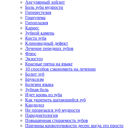
Ангулярный хейлит
Боль зуба мудрости
Гиперестезия
Гранулема
Гипоплазия
Кариес
Зубной камень
Киста зуба
Клиновидный дефект
Лечение передних зубов
Флюс
Экзостоз
Красные пятна на языке
10 способов сэкономить на лечении
Болит зуб
Бруксизм
Болезни языка
Зубная боль
Идет кровь из зуба
Как укрепить шатающийся зуб
Кандидоз
Не прорезался зуб мудрости
Пародонтология
Повышенная стираемость зубов
Причины кровоточивости десен: когда это просто