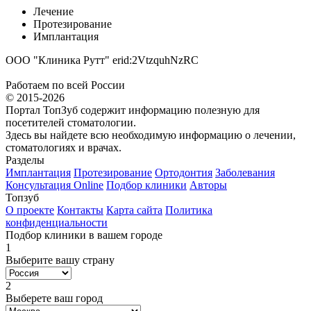
Лечение
Протезирование
Имплантация
ООО "Клиника Рутт" erid:2VtzquhNzRC
Работаем по всей России
© 2015-2026
Портал ТопЗуб содержит информацию полезную для
посетителей стоматологии.
Здесь вы найдете всю необходимую информацию о лечении,
стоматологиях и врачах.
Разделы
Имплантация
Протезирование
Ортодонтия
Заболевания
Консультация Online
Подбор клиники
Авторы
Топзуб
О проекте
Контакты
Карта сайта
Политика
конфиденциальности
Подбор клиники в вашем городе
1
Выберите вашу страну
2
Выберете ваш город