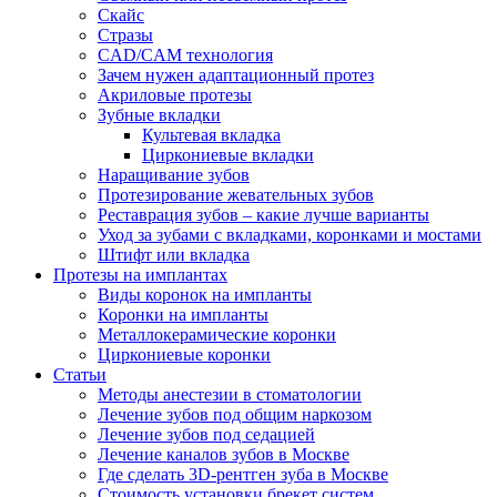
Скайс
Стразы
CAD/CAM технология
Зачем нужен адаптационный протез
Акриловые протезы
Зубные вкладки
Культевая вкладка
Циркониевые вкладки
Наращивание зубов
Протезирование жевательных зубов
Реставрация зубов – какие лучше варианты
Уход за зубами с вкладками, коронками и мостами
Штифт или вкладка
Протезы на имплантах
Виды коронок на импланты
Коронки на импланты
Металлокерамические коронки
Циркониевые коронки
Статьи
Методы анестезии в стоматологии
Лечение зубов под общим наркозом
Лечение зубов под седацией
Лечение каналов зубов в Москве
Где сделать 3D-рентген зуба в Москве
Стоимость установки брекет систем