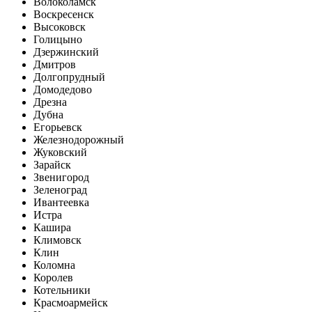
Волоколамск
Воскресенск
Высоковск
Голицыно
Дзержинский
Дмитров
Долгопрудный
Домодедово
Дрезна
Дубна
Егорьевск
Железнодорожный
Жуковский
Зарайск
Звенигород
Зеленоград
Ивантеевка
Истра
Кашира
Климовск
Клин
Коломна
Королев
Котельники
Красмоармейск