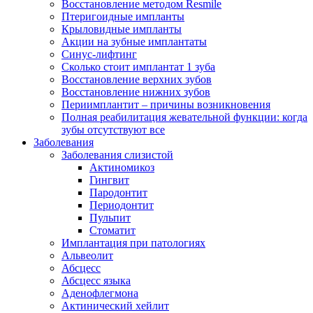
Восстановление методом Resmile
Птеригоидные импланты
Крыловидные импланты
Акции на зубные имплантаты
Синус-лифтинг
Сколько стоит имплантат 1 зуба
Восстановление верхних зубов
Восстановление нижних зубов
Периимплантит – причины возникновения
Полная реабилитация жевательной функции: когда
зубы отсутствуют все
Заболевания
Заболевания слизистой
Актиномикоз
Гингвит
Пародонтит
Периодонтит
Пульпит
Стоматит
Имплантация при патологиях
Альвеолит
Абсцесс
Абсцесс языка
Аденофлегмона
Актинический хейлит