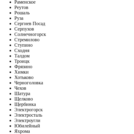
Раменское
Реутов
Рошаль
Руза
Сергиев Посад
Серпухов
Солнечногорск
Стремилово
Ступино
Сходня
Талдом
Троицк
Фрязино
Химки
Хотьково
Черноголовка
Чехов
Шатура
Щелково
Щербинка
Электрогорск
Электросталь
Электроугли
Юбилейный
Яхрома