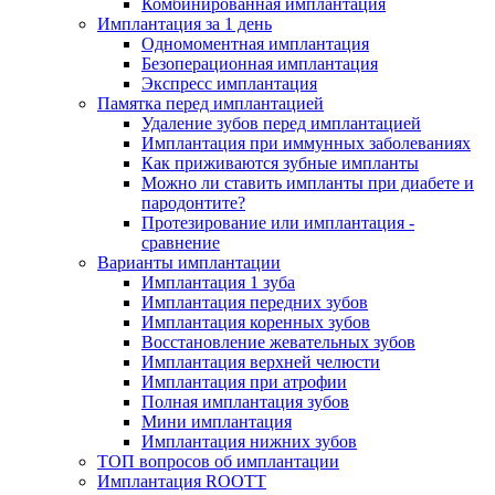
Комбинированная имплантация
Имплантация за 1 день
Одномоментная имплантация
Безоперационная имплантация
Экспресс имплантация
Памятка перед имплантацией
Удаление зубов перед имплантацией
Имплантация при иммунных заболеваниях
Как приживаются зубные импланты
Можно ли ставить импланты при диабете и
пародонтите?
Протезирование или имплантация -
сравнение
Варианты имплантации
Имплантация 1 зуба
Имплантация передних зубов
Имплантация коренных зубов
Восстановление жевательных зубов
Имплантация верхней челюсти
Имплантация при атрофии
Полная имплантация зубов
Мини имплантация
Имплантация нижних зубов
ТОП вопросов об имплантации
Имплантация ROOTT