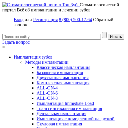
Стоматологический
портал
Всё об имплантации и лечении зубов
Вход
или
Регистрация
8 (800) 500-17-64
Обратный
звонок
Задать вопрос
≡
Имплантация зубов
Методы имплантации
Классическая имплантация
Базальная имплантация
Двухэтапная имплантация
Комплексная имплантация
ALL-ON-4
ALL-ON-6
ALL-ON-8
Имплантация Immediate Load
Трансгингивальная имплантация
Дентальная имплантация
Имплантация с немедленной нагрузкой
Скуловая имплантация