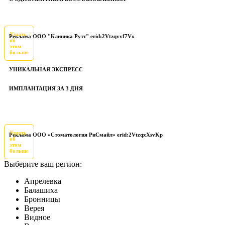
Узнать
Реклама ООО "Клиника Рутт" erid:2Vtzqvvf7Vx
об
этом
больше
УНИКАЛЬНАЯ ЭКСПРЕСС
ИМПЛАНТАЦИЯ ЗА 3 ДНЯ
Узнать
Реклама ООО «Стоматология РиСмайл» erid:2VtzqxXsvKp
об
этом
больше
Выберите ваш регион:
Апрелевка
Балашиха
Бронницы
Верея
Видное