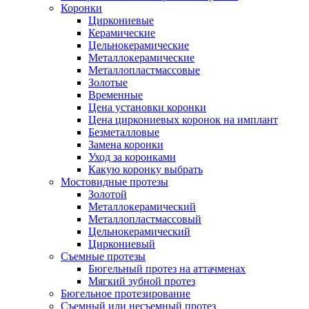
Коронки
Циркониевые
Керамические
Цельнокерамические
Металлокерамические
Металлопластмассовые
Золотые
Временные
Цена установки коронки
Цена циркониевых коронок на имплант
Безметалловые
Замена коронки
Уход за коронками
Какую коронку выбрать
Мостовидные протезы
Золотой
Металлокерамический
Металлопластмассовый
Цельнокерамический
Циркониевый
Съемные протезы
Бюгельный протез на аттачменах
Мягкий зубной протез
Бюгельное протезирование
Съемный или несъемный протез