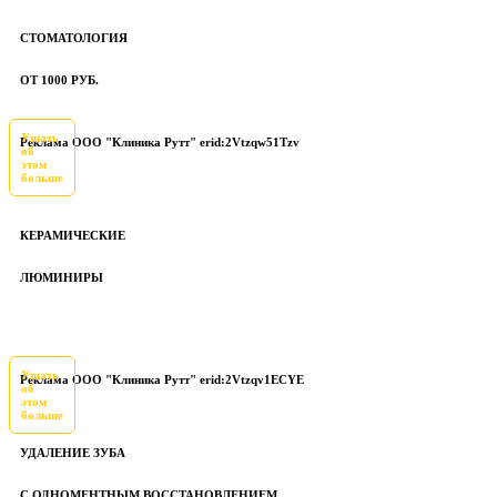
СТОМАТОЛОГИЯ
ОТ 1000 РУБ.
Узнать
Реклама ООО "Клиника Рутт" erid:2Vtzqw51Tzv
об
этом
больше
КЕРАМИЧЕСКИЕ
ЛЮМИНИРЫ
Узнать
Реклама ООО "Клиника Рутт" erid:2Vtzqv1ECYE
об
этом
больше
УДАЛЕНИЕ ЗУБА
С ОДНОМЕНТНЫМ ВОССТАНОВЛЕНИЕМ