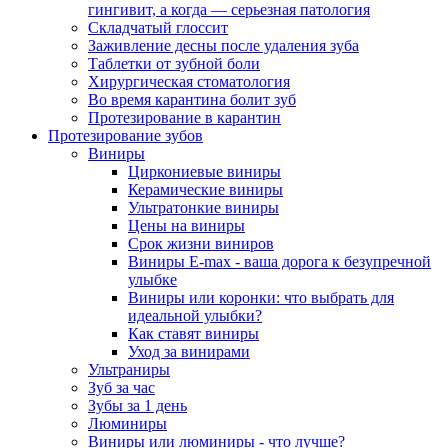
гингивит, а когда — серьезная патология
Складчатый глоссит
Заживление десны после удаления зуба
Таблетки от зубной боли
Хирургическая стоматология
Во время карантина болит зуб
Протезирование в карантин
Протезирование зубов
Виниры
Циркониевые виниры
Керамические виниры
Ультратонкие виниры
Цены на виниры
Срок жизни виниров
Виниры E-max - ваша дорога к безупречной
улыбке
Виниры или коронки: что выбрать для
идеальной улыбки?
Как ставят виниры
Уход за винирами
Ультраниры
Зуб за час
Зубы за 1 день
Люминиры
Виниры или люминиры - что лучше?