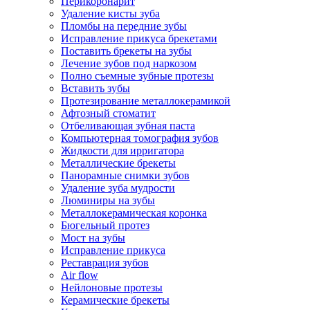
Перикоронарит
Удаление кисты зуба
Пломбы на передние зубы
Исправление прикуса брекетами
Поставить брекеты на зубы
Лечение зубов под наркозом
Полно съемные зубные протезы
Вставить зубы
Протезирование металлокерамикой
Афтозный стоматит
Отбеливающая зубная паста
Компьютерная томография зубов
Жидкости для ирригатора
Металлические брекеты
Панорамные снимки зубов
Удаление зуба мудрости
Люминиры на зубы
Металлокерамическая коронка
Бюгельный протез
Мост на зубы
Исправление прикуса
Реставрация зубов
Air flow
Нейлоновые протезы
Керамические брекеты