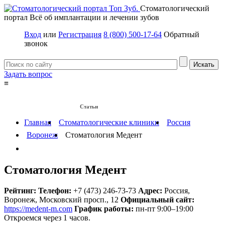
Стоматологический
портал
Всё об имплантации и лечении зубов
Вход
или
Регистрация
8 (800) 500-17-64
Обратный
звонок
Задать вопрос
≡
Имплантация зубов
Заболевания
Протезирование зубов
Статьи
Протезы на имплантах
Главная
Стоматологические клиники
Россия
Воронеж
Стоматология Медент
Стоматология Медент
Рейтинг:
Телефон:
+7 (473) 246-73-73
Адрес:
Россия
,
Воронеж, Московский просп., 12
Официальный сайт:
https://medent-m.com
График работы:
пн-пт 9:00–19:00
Откроемся через 1 часов.