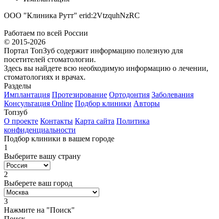
ООО "Клиника Рутт" erid:2VtzquhNzRC
Работаем по всей России
© 2015-2026
Портал ТопЗуб содержит информацию полезную для
посетителей стоматологии.
Здесь вы найдете всю необходимую информацию о лечении,
стоматологиях и врачах.
Разделы
Имплантация
Протезирование
Ортодонтия
Заболевания
Консультация Online
Подбор клиники
Авторы
Топзуб
О проекте
Контакты
Карта сайта
Политика
конфиденциальности
Подбор клиники в вашем городе
1
Выберите вашу страну
2
Выберете ваш город
3
Нажмите на "Поиск"
Поиск