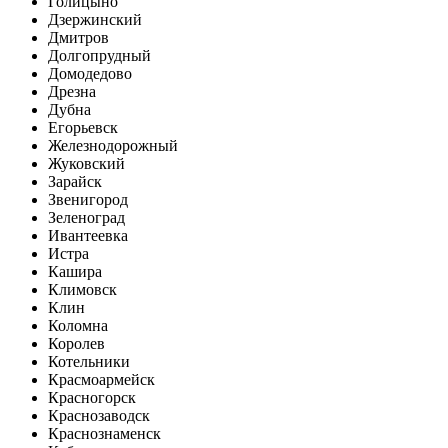
Голицыно
Дзержинский
Дмитров
Долгопрудный
Домодедово
Дрезна
Дубна
Егорьевск
Железнодорожный
Жуковский
Зарайск
Звенигород
Зеленоград
Ивантеевка
Истра
Кашира
Климовск
Клин
Коломна
Королев
Котельники
Красмоармейск
Красногорск
Краснозаводск
Краснознаменск