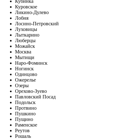
Кубинка
Куровское
Ликино-Дулево
Лобня
Лосино-Петровский
Луховицы
Лыткарино
Люберцы
Можайск
Москва
Мытищи
Наро-Фоминск
Ногинск
Одинцово
Ожерелье
Озеры
Орехово-Зуево
Павловский Посад
Подольск
Протвино
Пушкино
Пущино
Раменское
Реутов
Рошаль