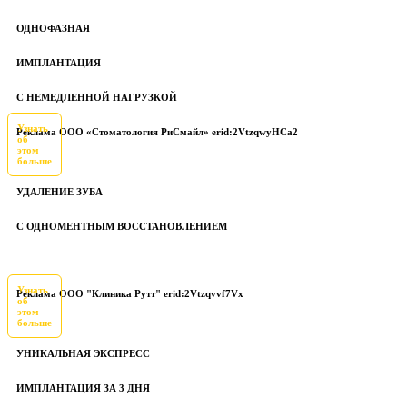
ОДНОФАЗНАЯ
ИМПЛАНТАЦИЯ
С НЕМЕДЛЕННОЙ НАГРУЗКОЙ
Узнать
Реклама ООО «Стоматология РиСмайл» erid:2VtzqwyHCa2
об
этом
больше
УДАЛЕНИЕ ЗУБА
С ОДНОМЕНТНЫМ ВОССТАНОВЛЕНИЕМ
Узнать
Реклама ООО "Клиника Рутт" erid:2Vtzqvvf7Vx
об
этом
больше
УНИКАЛЬНАЯ ЭКСПРЕСС
ИМПЛАНТАЦИЯ ЗА 3 ДНЯ