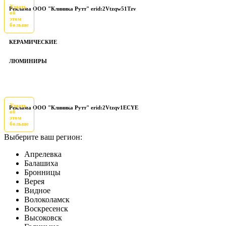
Узнать
Реклама ООО "Клиника Рутт" erid:2Vtzqw51Tzv
об
этом
больше
КЕРАМИЧЕСКИЕ
ЛЮМИНИРЫ
Узнать
Реклама ООО "Клиника Рутт" erid:2Vtzqv1ECYE
об
этом
больше
Выберите ваш регион:
Апрелевка
Балашиха
Бронницы
Верея
Видное
Волоколамск
Воскресенск
Высоковск