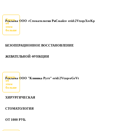
Узнать
Реклама ООО «Стоматология РиСмайл» erid:2VtzqxXsvKp
об
этом
больше
БЕЗОПЕРАЦИОННОЕ ВОССТАНОВЛЕНИЕ
ЖЕВАТЕЛЬНОЙ ФУНКЦИИ
Узнать
Реклама ООО "Клиника Рутт" erid:2VtzqvoGrVt
об
этом
больше
ХИРУРГИЧЕСКАЯ
СТОМАТОЛОГИЯ
ОТ 1000 РУБ.