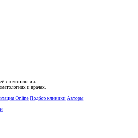
ей стоматологии.
матологиях и врачах.
ьтация Online
Подбор клиники
Авторы
ти