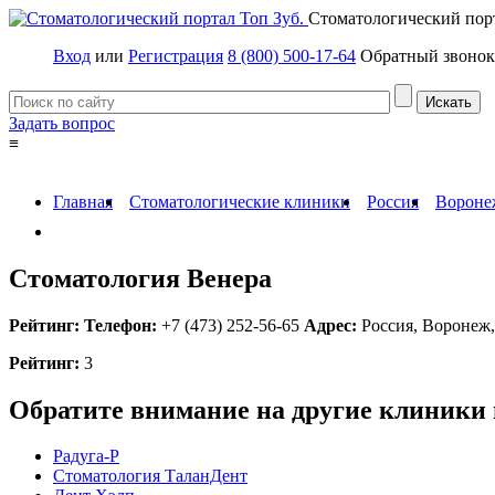
Стоматологический пор
Вход
или
Регистрация
8 (800) 500-17-64
Обратный звонок
Задать вопрос
≡
Имплантация зубов
Заболевания
Протезирование зубов
Протезы на им
Главная
Стоматологические клиники
Россия
Вороне
Стоматология Венера
Рейтинг:
Телефон:
+7 (473) 252-56-65
Адрес:
Россия
,
Воронеж,
Рейтинг:
3
Обратите внимание на другие клиники 
Радуга-Р
Стоматология ТаланДент