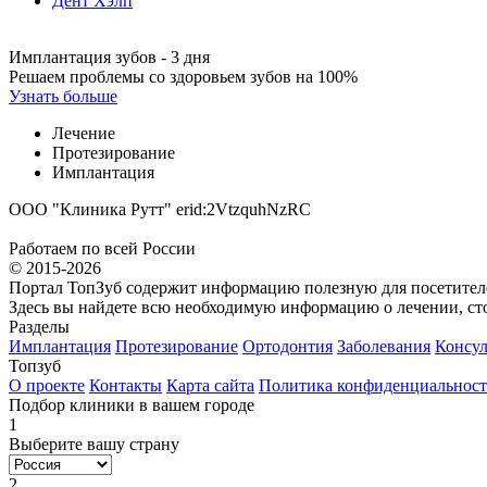
Дент Хэлп
Имплантация зубов - 3 дня
Решаем проблемы со здоровьем зубов на 100%
Узнать больше
Лечение
Протезирование
Имплантация
ООО "Клиника Рутт" erid:2VtzquhNzRC
Работаем по всей России
© 2015-2026
Портал ТопЗуб содержит информацию полезную для посетител
Здесь вы найдете всю необходимую информацию о лечении, сто
Разделы
Имплантация
Протезирование
Ортодонтия
Заболевания
Консул
Топзуб
О проекте
Контакты
Карта сайта
Политика конфиденциальнос
Подбор клиники в вашем городе
1
Выберите вашу страну
2