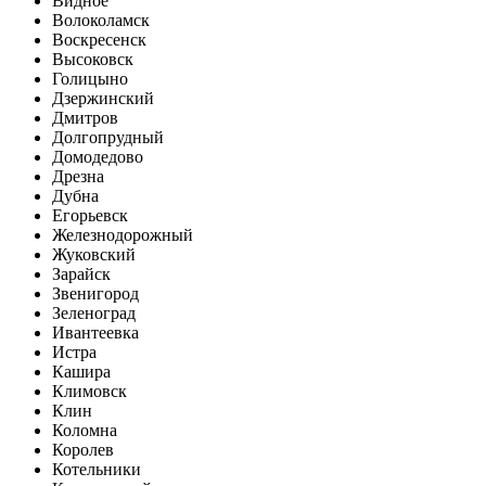
Видное
Волоколамск
Воскресенск
Высоковск
Голицыно
Дзержинский
Дмитров
Долгопрудный
Домодедово
Дрезна
Дубна
Егорьевск
Железнодорожный
Жуковский
Зарайск
Звенигород
Зеленоград
Ивантеевка
Истра
Кашира
Климовск
Клин
Коломна
Королев
Котельники