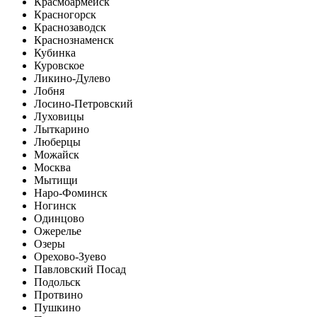
Красмоармейск
Красногорск
Краснозаводск
Краснознаменск
Кубинка
Куровское
Ликино-Дулево
Лобня
Лосино-Петровский
Луховицы
Лыткарино
Люберцы
Можайск
Москва
Мытищи
Наро-Фоминск
Ногинск
Одинцово
Ожерелье
Озеры
Орехово-Зуево
Павловский Посад
Подольск
Протвино
Пушкино