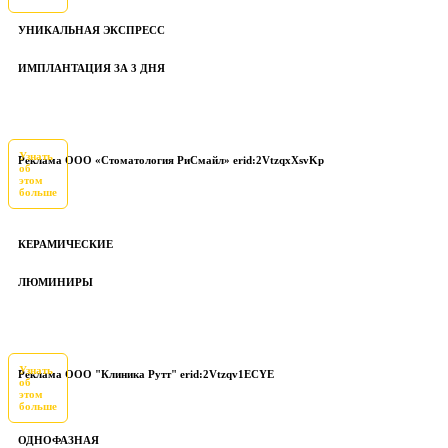
УНИКАЛЬНАЯ ЭКСПРЕСС
ИМПЛАНТАЦИЯ ЗА 3 ДНЯ
Узнать
Реклама ООО «Стоматология РиСмайл» erid:2VtzqxXsvKp
об
этом
больше
КЕРАМИЧЕСКИЕ
ЛЮМИНИРЫ
Узнать
Реклама ООО "Клиника Рутт" erid:2Vtzqv1ECYE
об
этом
больше
ОДНОФАЗНАЯ