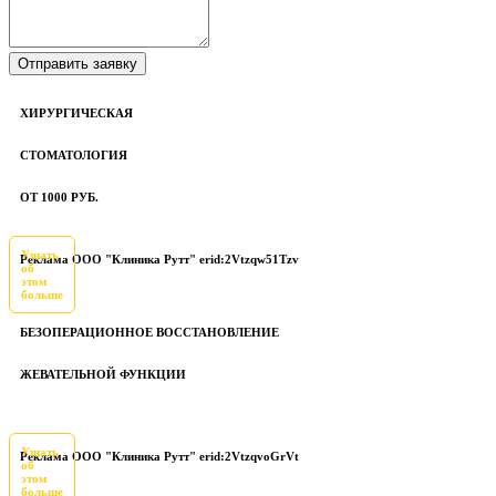
ХИРУРГИЧЕСКАЯ
СТОМАТОЛОГИЯ
ОТ 1000 РУБ.
Узнать
Реклама ООО "Клиника Рутт" erid:2Vtzqw51Tzv
об
этом
больше
БЕЗОПЕРАЦИОННОЕ ВОССТАНОВЛЕНИЕ
ЖЕВАТЕЛЬНОЙ ФУНКЦИИ
Узнать
Реклама ООО "Клиника Рутт" erid:2VtzqvoGrVt
об
этом
больше