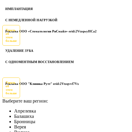
ИМПЛАНТАЦИЯ
С НЕМЕДЛЕННОЙ НАГРУЗКОЙ
Узнать
Реклама ООО «Стоматология РиСмайл» erid:2VtzqwyHCa2
об
этом
больше
УДАЛЕНИЕ ЗУБА
С ОДНОМЕНТНЫМ ВОССТАНОВЛЕНИЕМ
Узнать
Реклама ООО "Клиника Рутт" erid:2Vtzqvvf7Vx
об
этом
больше
Выберите ваш регион:
Апрелевка
Балашиха
Бронницы
Верея