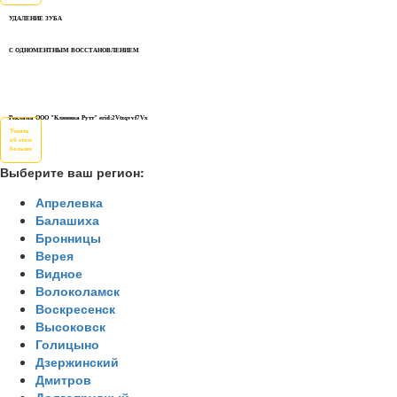
УДАЛЕНИЕ ЗУБА
С ОДНОМЕНТНЫМ ВОССТАНОВЛЕНИЕМ
Реклама ООО "Клиника Рутт" erid:2Vtzqvvf7Vx
Узнать
об этом
больше
Выберите ваш регион:
Апрелевка
Балашиха
Бронницы
Верея
Видное
Волоколамск
Воскресенск
Высоковск
Голицыно
Дзержинский
Дмитров
Долгопрудный