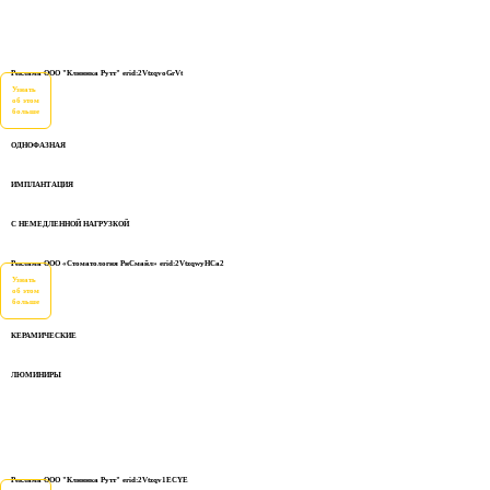
Реклама ООО "Клиника Рутт" erid:2VtzqvoGrVt
Узнать
об этом
больше
ОДНОФАЗНАЯ
ИМПЛАНТАЦИЯ
С НЕМЕДЛЕННОЙ НАГРУЗКОЙ
Реклама ООО «Стоматология РиСмайл» erid:2VtzqwyHCa2
Узнать
об этом
больше
КЕРАМИЧЕСКИЕ
ЛЮМИНИРЫ
Реклама ООО "Клиника Рутт" erid:2Vtzqv1ECYE