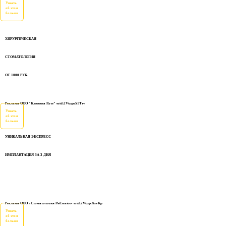
Узнать
об этом
больше
ХИРУРГИЧЕСКАЯ
СТОМАТОЛОГИЯ
ОТ 1000 РУБ.
Реклама ООО "Клиника Рутт" erid:2Vtzqw51Tzv
Узнать
об этом
больше
УНИКАЛЬНАЯ ЭКСПРЕСС
ИМПЛАНТАЦИЯ ЗА 3 ДНЯ
Реклама ООО «Стоматология РиСмайл» erid:2VtzqxXsvKp
Узнать
об этом
больше