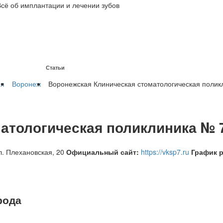
Всё об имплантации и лечении зубов
Статьи
на имплантах
ия
Воронеж
Воронежская Клиническая стоматологическая полик
атологическая поликлиника № 
л. Плехановская, 20
Официальный сайт:
https://vksp7.ru
График 
рода