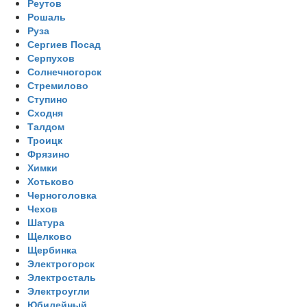
Реутов
Рошаль
Руза
Сергиев Посад
Серпухов
Солнечногорск
Стремилово
Ступино
Сходня
Талдом
Троицк
Фрязино
Химки
Хотьково
Черноголовка
Чехов
Шатура
Щелково
Щербинка
Электрогорск
Электросталь
Электроугли
Юбилейный