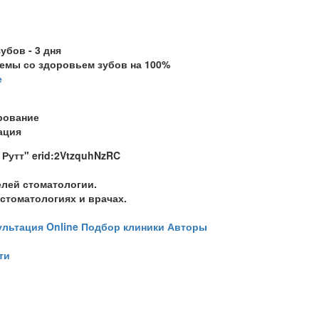
убов - 3 дня
емы со здоровьем зубов на 100%
е
рование
ация
Рутт" erid:2VtzquhNzRC
лей стоматологии.
стоматологиях и врачах.
ультация Online
Подбор клиники
Авторы
ти