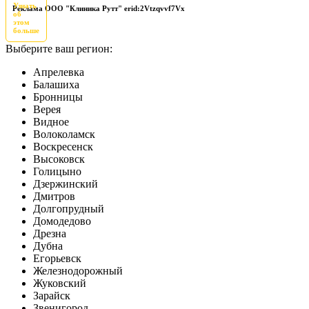
Узнать
Реклама ООО "Клиника Рутт" erid:2Vtzqvvf7Vx
об
этом
больше
Выберите ваш регион:
Апрелевка
Балашиха
Бронницы
Верея
Видное
Волоколамск
Воскресенск
Высоковск
Голицыно
Дзержинский
Дмитров
Долгопрудный
Домодедово
Дрезна
Дубна
Егорьевск
Железнодорожный
Жуковский
Зарайск
Звенигород