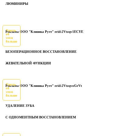
ЛЮМИНИРЫ
Узнать
Реклама ООО "Клиника Рутт" erid:2Vtzqv1ECYE
об
этом
больше
БЕЗОПЕРАЦИОННОЕ ВОССТАНОВЛЕНИЕ
ЖЕВАТЕЛЬНОЙ ФУНКЦИИ
Узнать
Реклама ООО "Клиника Рутт" erid:2VtzqvoGrVt
об
этом
больше
УДАЛЕНИЕ ЗУБА
С ОДНОМЕНТНЫМ ВОССТАНОВЛЕНИЕМ