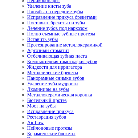
Перикоронарит
Удаление кисты зуба
Пломбы на передние зубы
Исправление прикуса брекетами
Поставить брекеты на зубы
Лечение зубов под наркозом
Полно съемные зубные протезы
Вставить зубы
Протезирование металлокерамикой
Афтозный стоматит
Отбеливающая зубная паста
Компьютерная томография зубов
Жидкости для ирригатора
Металлические брекеты
Панорамные снимки зубов
Удаление зуба мудрости
Люминиры на зубы
Металлокерамическая коронка
Бюгельный протез
Мост на зубы
Исправление прикуса
Реставрация зубов
Air flow
Нейлоновые протезы
Керамические брекеты