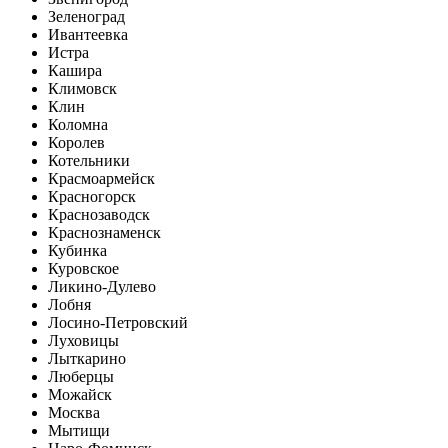
Зеленоград
Ивантеевка
Истра
Кашира
Климовск
Клин
Коломна
Королев
Котельники
Красмоармейск
Красногорск
Краснозаводск
Краснознаменск
Кубинка
Куровское
Ликино-Дулево
Лобня
Лосино-Петровский
Луховицы
Лыткарино
Люберцы
Можайск
Москва
Мытищи