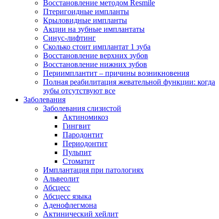
Восстановление методом Resmile
Птеригоидные импланты
Крыловидные импланты
Акции на зубные имплантаты
Синус-лифтинг
Сколько стоит имплантат 1 зуба
Восстановление верхних зубов
Восстановление нижних зубов
Периимплантит – причины возникновения
Полная реабилитация жевательной функции: когда
зубы отсутствуют все
Заболевания
Заболевания слизистой
Актиномикоз
Гингвит
Пародонтит
Периодонтит
Пульпит
Стоматит
Имплантация при патологиях
Альвеолит
Абсцесс
Абсцесс языка
Аденофлегмона
Актинический хейлит