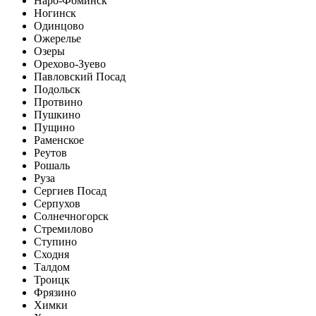
Наро-Фоминск
Ногинск
Одинцово
Ожерелье
Озеры
Орехово-Зуево
Павловский Посад
Подольск
Протвино
Пушкино
Пущино
Раменское
Реутов
Рошаль
Руза
Сергиев Посад
Серпухов
Солнечногорск
Стремилово
Ступино
Сходня
Талдом
Троицк
Фрязино
Химки