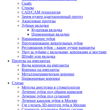
Скайс
Стразы
CAD/CAM технология
Зачем нужен адаптационный протез
Акриловые протезы
Зубные вкладки
Культевая вкладка
Циркониевые вкладки
Наращивание зубов
Протезирование жевательных зубов
Реставрация зубов – какие лучше варианты
Уход за зубами с вкладками, коронками и мостами
Штифт или вкладка
Протезы на имплантах
Виды коронок на импланты
Коронки на импланты
Металлокерамические коронки
Циркониевые коронки
Статьи
Методы анестезии в стоматологии
Лечение зубов под общим наркозом
Лечение зубов под седацией
Лечение каналов зубов в Москве
Где сделать 3D-рентген зуба в Москве
Стоимость установки брекет систем