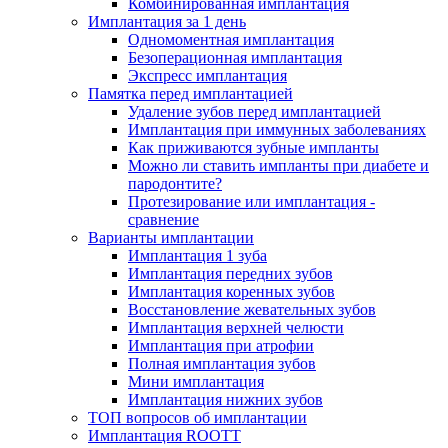
Комбинированная имплантация
Имплантация за 1 день
Одномоментная имплантация
Безоперационная имплантация
Экспресс имплантация
Памятка перед имплантацией
Удаление зубов перед имплантацией
Имплантация при иммунных заболеваниях
Как приживаются зубные импланты
Можно ли ставить импланты при диабете и
пародонтите?
Протезирование или имплантация -
сравнение
Варианты имплантации
Имплантация 1 зуба
Имплантация передних зубов
Имплантация коренных зубов
Восстановление жевательных зубов
Имплантация верхней челюсти
Имплантация при атрофии
Полная имплантация зубов
Мини имплантация
Имплантация нижних зубов
ТОП вопросов об имплантации
Имплантация ROOTT