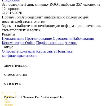
Подробнее
За последние 3 дня, клинику ROOT выбрали 357 человек из
12 городов
© 2015-2026
Портал ТопЗуб содержит информацию полезную для
посетителей стоматологии.
Здесь вы найдете всю необходимую информацию о лечении,
стоматологиях и врачах.
Разделы
Имплантация
Протезирование
Ортодонтия
Заболевания
Консультация Online
Подбор клиники
Авторы
Топзуб
О проекте
Контакты
Карта сайта
Политика
конфиденциальности
ХИРУРГИЧЕСКАЯ
СТОМАТОЛОГИЯ
ОТ 1000 РУБ.
Узнать
Реклама ООО "Клиника Рутт" erid:2Vtzqw51Tzv
об
этом
больше