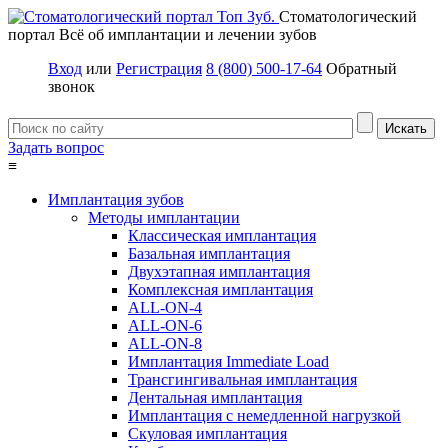
Стоматологический
портал
Всё об имплантации и лечении зубов
Вход
или
Регистрация
8 (800) 500-17-64
Обратный
звонок
Задать вопрос
≡
Имплантация зубов
Методы имплантации
Классическая имплантация
Базальная имплантация
Двухэтапная имплантация
Комплексная имплантация
ALL-ON-4
ALL-ON-6
ALL-ON-8
Имплантация Immediate Load
Трансгингивальная имплантация
Дентальная имплантация
Имплантация с немедленной нагрузкой
Скуловая имплантация