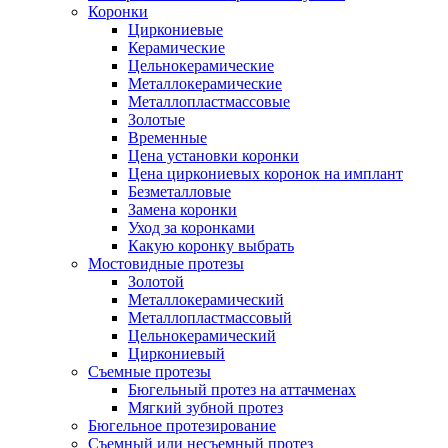
Коронки
Циркониевые
Керамические
Цельнокерамические
Металлокерамические
Металлопластмассовые
Золотые
Временные
Цена установки коронки
Цена циркониевых коронок на имплант
Безметалловые
Замена коронки
Уход за коронками
Какую коронку выбрать
Мостовидные протезы
Золотой
Металлокерамический
Металлопластмассовый
Цельнокерамический
Циркониевый
Съемные протезы
Бюгельный протез на аттачменах
Мягкий зубной протез
Бюгельное протезирование
Съемный или несъемный протез