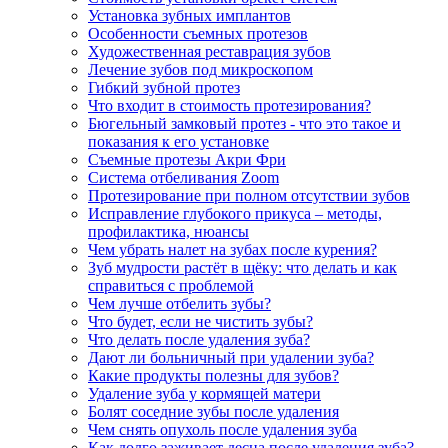
Установка зубных имплантов
Особенности съемных протезов
Художественная реставрация зубов
Лечение зубов под микроскопом
Гибкий зубной протез
Что входит в стоимость протезирования?
Бюгельный замковый протез - что это такое и
показания к его установке
Съемные протезы Акри Фри
Система отбеливания Zoom
Протезирование при полном отсутствии зубов
Исправление глубокого прикуса – методы,
профилактика, нюансы
Чем убрать налет на зубах после курения?
Зуб мудрости растёт в щёку: что делать и как
справиться с проблемой
Чем лучше отбелить зубы?
Что будет, если не чистить зубы?
Что делать после удаления зуба?
Дают ли больничный при удалении зуба?
Какие продукты полезны для зубов?
Удаление зуба у кормящей матери
Болят соседние зубы после удаления
Чем снять опухоль после удаления зуба
Как долго заживает десна после удаления зуба?