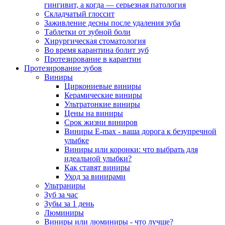
гингивит, а когда — серьезная патология
Складчатый глоссит
Заживление десны после удаления зуба
Таблетки от зубной боли
Хирургическая стоматология
Во время карантина болит зуб
Протезирование в карантин
Протезирование зубов
Виниры
Циркониевые виниры
Керамические виниры
Ультратонкие виниры
Цены на виниры
Срок жизни виниров
Виниры E-max - ваша дорога к безупречной
улыбке
Виниры или коронки: что выбрать для
идеальной улыбки?
Как ставят виниры
Уход за винирами
Ультраниры
Зуб за час
Зубы за 1 день
Люминиры
Виниры или люминиры - что лучше?