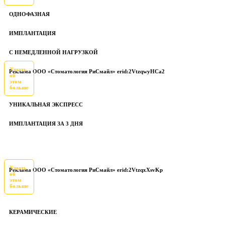
ОДНОФАЗНАЯ
ИМПЛАНТАЦИЯ
С НЕМЕДЛЕННОЙ НАГРУЗКОЙ
Узнать
Реклама ООО «Стоматология РиСмайл» erid:2VtzqwyHCa2
об
этом
больше
УНИКАЛЬНАЯ ЭКСПРЕСС
ИМПЛАНТАЦИЯ ЗА 3 ДНЯ
Узнать
Реклама ООО «Стоматология РиСмайл» erid:2VtzqxXsvKp
об
этом
больше
КЕРАМИЧЕСКИЕ