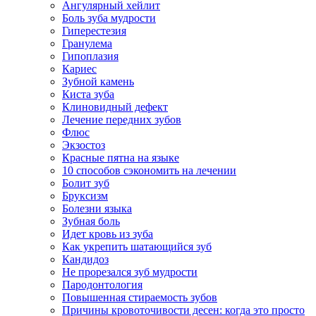
Ангулярный хейлит
Боль зуба мудрости
Гиперестезия
Гранулема
Гипоплазия
Кариес
Зубной камень
Киста зуба
Клиновидный дефект
Лечение передних зубов
Флюс
Экзостоз
Красные пятна на языке
10 способов сэкономить на лечении
Болит зуб
Бруксизм
Болезни языка
Зубная боль
Идет кровь из зуба
Как укрепить шатающийся зуб
Кандидоз
Не прорезался зуб мудрости
Пародонтология
Повышенная стираемость зубов
Причины кровоточивости десен: когда это просто