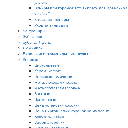
улыбке
Виниры или коронки: что выбрать для идеальной
улыбки?
Как ставят виниры
Уход за винирами
Ультраниры
Зуб за час
Зубы за 1 день
Люминиры
Виниры или люминиры - что лучше?
Коронки
Циркониевые
Керамические
Цельнокерамические
Металлокерамические
Металлопластмассовые
Золотые
Временные
Цена установки коронки
Цена циркониевых коронок на имплант
Безметалловые
Замена коронки
Уход за коронками