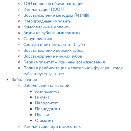
ТОП вопросов об имплантации
Имплантация ROOTT
Восстановление методом Resmile
Птеригоидные импланты
Крыловидные импланты
Акции на зубные имплантаты
Синус-лифтинг
Сколько стоит имплантат 1 зуба
Восстановление верхних зубов
Восстановление нижних зубов
Периимплантит – причины возникновения
Полная реабилитация жевательной функции: когда
зубы отсутствуют все
Заболевания
Заболевания слизистой
Актиномикоз
Гингвит
Пародонтит
Периодонтит
Пульпит
Стоматит
Имплантация при патологиях