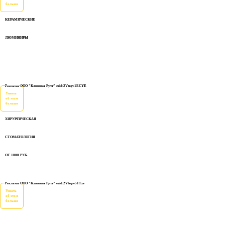
больше
КЕРАМИЧЕСКИЕ
ЛЮМИНИРЫ
Реклама ООО "Клиника Рутт" erid:2Vtzqv1ECYE
Узнать
об этом
больше
ХИРУРГИЧЕСКАЯ
СТОМАТОЛОГИЯ
ОТ 1000 РУБ.
Реклама ООО "Клиника Рутт" erid:2Vtzqw51Tzv
Узнать
об этом
больше