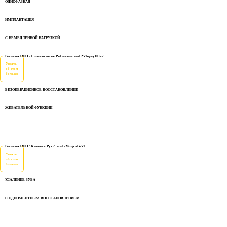
ОДНОФАЗНАЯ
ИМПЛАНТАЦИЯ
С НЕМЕДЛЕННОЙ НАГРУЗКОЙ
Реклама ООО «Стоматология РиСмайл» erid:2VtzqwyHCa2
Узнать
об этом
больше
БЕЗОПЕРАЦИОННОЕ ВОССТАНОВЛЕНИЕ
ЖЕВАТЕЛЬНОЙ ФУНКЦИИ
Реклама ООО "Клиника Рутт" erid:2VtzqvoGrVt
Узнать
об этом
больше
УДАЛЕНИЕ ЗУБА
С ОДНОМЕНТНЫМ ВОССТАНОВЛЕНИЕМ