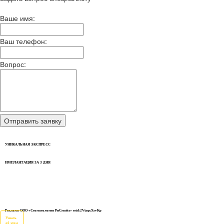
Ваше имя:
Ваш телефон:
Вопрос:
УНИКАЛЬНАЯ ЭКСПРЕСС
ИМПЛАНТАЦИЯ ЗА 3 ДНЯ
Реклама ООО «Стоматология РиСмайл» erid:2VtzqxXsvKp
Узнать
об этом