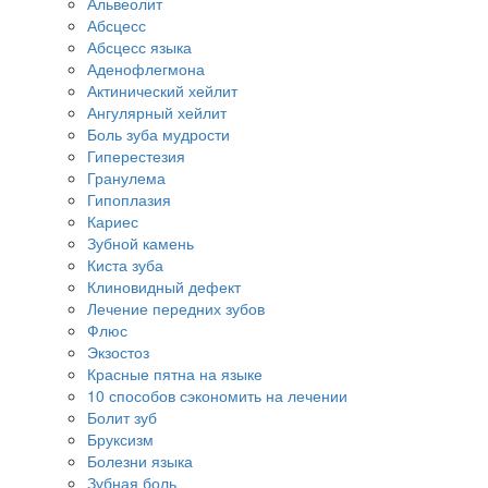
Альвеолит
Абсцесс
Абсцесс языка
Аденофлегмона
Актинический хейлит
Ангулярный хейлит
Боль зуба мудрости
Гиперестезия
Гранулема
Гипоплазия
Кариес
Зубной камень
Киста зуба
Клиновидный дефект
Лечение передних зубов
Флюс
Экзостоз
Красные пятна на языке
10 способов сэкономить на лечении
Болит зуб
Бруксизм
Болезни языка
Зубная боль