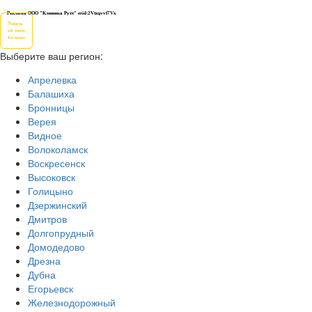
Реклама ООО "Клиника Рутт" erid:2Vtzqvvf7Vx
Узнать
об этом
больше
Выберите ваш регион:
Апрелевка
Балашиха
Бронницы
Верея
Видное
Волоколамск
Воскресенск
Высоковск
Голицыно
Дзержинский
Дмитров
Долгопрудный
Домодедово
Дрезна
Дубна
Егорьевск
Железнодорожный