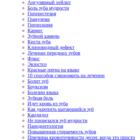
Ангулярный хейлит
Боль зуба мудрости
Гиперестезия
Гранулема
Гипоплазия
Кариес
Зубной камень
Киста зуба
Клиновидный дефект
Лечение передних зубов
Флюс
Экзостоз
Красные пятна на языке
10 способов сэкономить на лечении
Болит зуб
Бруксизм
Болезни языка
Зубная боль
Идет кровь из зуба
Как укрепить шатающийся зуб
Кандидоз
Не прорезался зуб мудрости
Пародонтология
Повышенная стираемость зубов
Причины кровоточивости десен: когда это просто