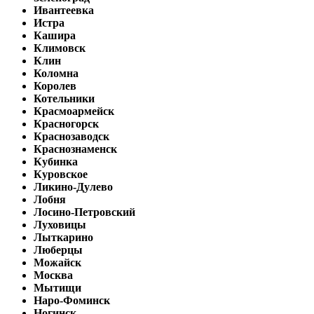
Ивантеевка
Истра
Кашира
Климовск
Клин
Коломна
Королев
Котельники
Красмоармейск
Красногорск
Краснозаводск
Краснознаменск
Кубинка
Куровское
Ликино-Дулево
Лобня
Лосино-Петровский
Луховицы
Лыткарино
Люберцы
Можайск
Москва
Мытищи
Наро-Фоминск
Ногинск