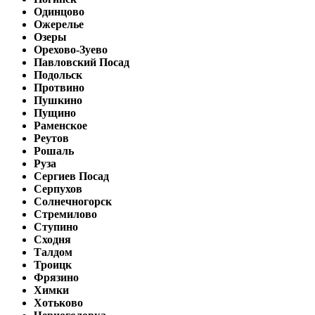
Одинцово
Ожерелье
Озеры
Орехово-Зуево
Павловский Посад
Подольск
Протвино
Пушкино
Пущино
Раменское
Реутов
Рошаль
Руза
Сергиев Посад
Серпухов
Солнечногорск
Стремилово
Ступино
Сходня
Талдом
Троицк
Фрязино
Химки
Хотьково