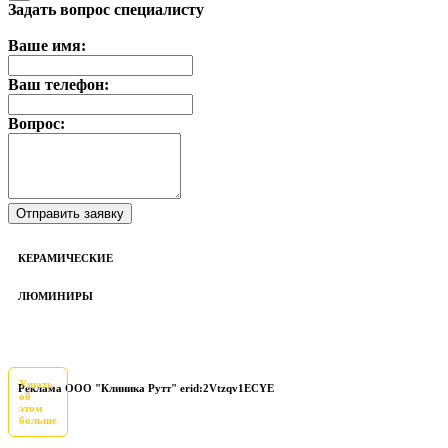
Задать вопрос специалисту
Ваше имя:
Ваш телефон:
Вопрос:
КЕРАМИЧЕСКИЕ
ЛЮМИНИРЫ
Узнать
Реклама ООО "Клиника Рутт" erid:2Vtzqv1ECYE
об
этом
больше