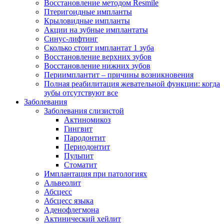
Восстановление методом Resmile
Птеригоидные импланты
Крыловидные импланты
Акции на зубные имплантаты
Синус-лифтинг
Сколько стоит имплантат 1 зуба
Восстановление верхних зубов
Восстановление нижних зубов
Периимплантит – причины возникновения
Полная реабилитация жевательной функции: когда
зубы отсутствуют все
Заболевания
Заболевания слизистой
Актиномикоз
Гингвит
Пародонтит
Периодонтит
Пульпит
Стоматит
Имплантация при патологиях
Альвеолит
Абсцесс
Абсцесс языка
Аденофлегмона
Актинический хейлит