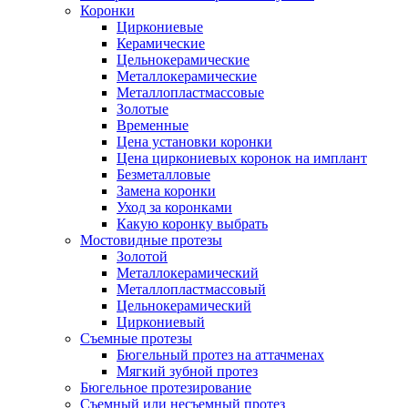
Коронки
Циркониевые
Керамические
Цельнокерамические
Металлокерамические
Металлопластмассовые
Золотые
Временные
Цена установки коронки
Цена циркониевых коронок на имплант
Безметалловые
Замена коронки
Уход за коронками
Какую коронку выбрать
Мостовидные протезы
Золотой
Металлокерамический
Металлопластмассовый
Цельнокерамический
Циркониевый
Съемные протезы
Бюгельный протез на аттачменах
Мягкий зубной протез
Бюгельное протезирование
Съемный или несъемный протез