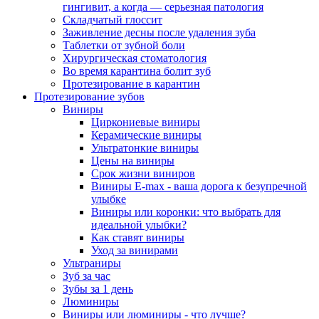
гингивит, а когда — серьезная патология
Складчатый глоссит
Заживление десны после удаления зуба
Таблетки от зубной боли
Хирургическая стоматология
Во время карантина болит зуб
Протезирование в карантин
Протезирование зубов
Виниры
Циркониевые виниры
Керамические виниры
Ультратонкие виниры
Цены на виниры
Срок жизни виниров
Виниры E-max - ваша дорога к безупречной
улыбке
Виниры или коронки: что выбрать для
идеальной улыбки?
Как ставят виниры
Уход за винирами
Ультраниры
Зуб за час
Зубы за 1 день
Люминиры
Виниры или люминиры - что лучше?