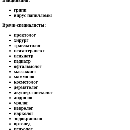
Вакцинация:
грипп
вирус папилломы
Врачи-специалисты:
проктолог
хирург
травматолог
психотерапевт
психиатр
педиатр
офтальмолог
массажист
маммолог
косметолог
дерматолог
акушер-гинеколог
андролог
уролог
невролог
нарколог
эндокринолог
ортопед
психолог