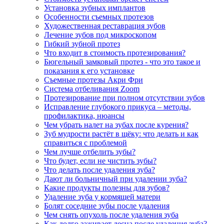
Установка зубных имплантов
Особенности съемных протезов
Художественная реставрация зубов
Лечение зубов под микроскопом
Гибкий зубной протез
Что входит в стоимость протезирования?
Бюгельный замковый протез - что это такое и
показания к его установке
Съемные протезы Акри Фри
Система отбеливания Zoom
Протезирование при полном отсутствии зубов
Исправление глубокого прикуса – методы,
профилактика, нюансы
Чем убрать налет на зубах после курения?
Зуб мудрости растёт в щёку: что делать и как
справиться с проблемой
Чем лучше отбелить зубы?
Что будет, если не чистить зубы?
Что делать после удаления зуба?
Дают ли больничный при удалении зуба?
Какие продукты полезны для зубов?
Удаление зуба у кормящей матери
Болят соседние зубы после удаления
Чем снять опухоль после удаления зуба
Как долго заживает десна после удаления зуба?