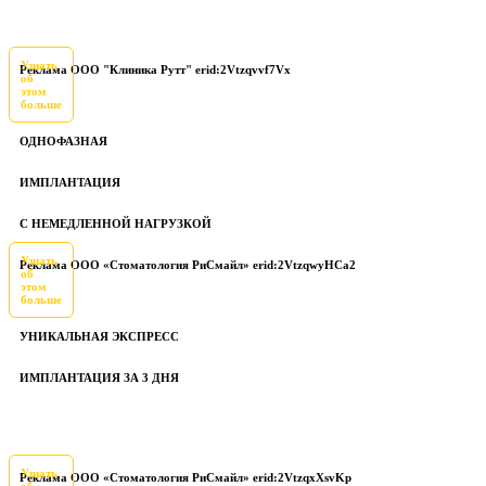
Узнать
Реклама ООО "Клиника Рутт" erid:2Vtzqvvf7Vx
об
этом
больше
ОДНОФАЗНАЯ
ИМПЛАНТАЦИЯ
С НЕМЕДЛЕННОЙ НАГРУЗКОЙ
Узнать
Реклама ООО «Стоматология РиСмайл» erid:2VtzqwyHCa2
об
этом
больше
УНИКАЛЬНАЯ ЭКСПРЕСС
ИМПЛАНТАЦИЯ ЗА 3 ДНЯ
Узнать
Реклама ООО «Стоматология РиСмайл» erid:2VtzqxXsvKp
об