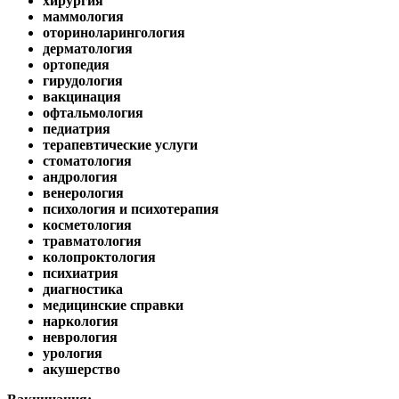
хирургия
маммология
оториноларингология
дерматология
ортопедия
гирудология
вакцинация
офтальмология
педиатрия
терапевтические услуги
стоматология
андрология
венерология
психология и психотерапия
косметология
травматология
колопроктология
психиатрия
диагностика
медицинские справки
наркология
неврология
урология
акушерство