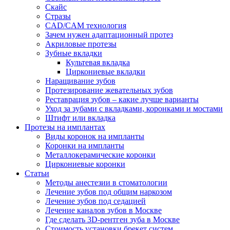
Скайс
Стразы
CAD/CAM технология
Зачем нужен адаптационный протез
Акриловые протезы
Зубные вкладки
Культевая вкладка
Циркониевые вкладки
Наращивание зубов
Протезирование жевательных зубов
Реставрация зубов – какие лучше варианты
Уход за зубами с вкладками, коронками и мостами
Штифт или вкладка
Протезы на имплантах
Виды коронок на импланты
Коронки на импланты
Металлокерамические коронки
Циркониевые коронки
Статьи
Методы анестезии в стоматологии
Лечение зубов под общим наркозом
Лечение зубов под седацией
Лечение каналов зубов в Москве
Где сделать 3D-рентген зуба в Москве
Стоимость установки брекет систем