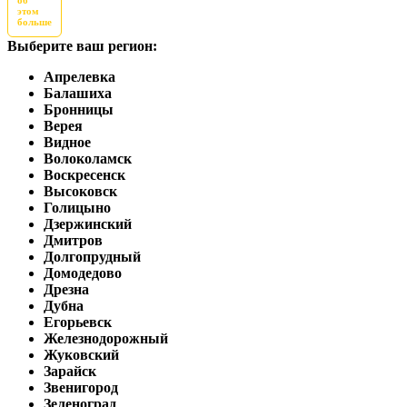
этом
больше
Выберите ваш регион:
Апрелевка
Балашиха
Бронницы
Верея
Видное
Волоколамск
Воскресенск
Высоковск
Голицыно
Дзержинский
Дмитров
Долгопрудный
Домодедово
Дрезна
Дубна
Егорьевск
Железнодорожный
Жуковский
Зарайск
Звенигород
Зеленоград