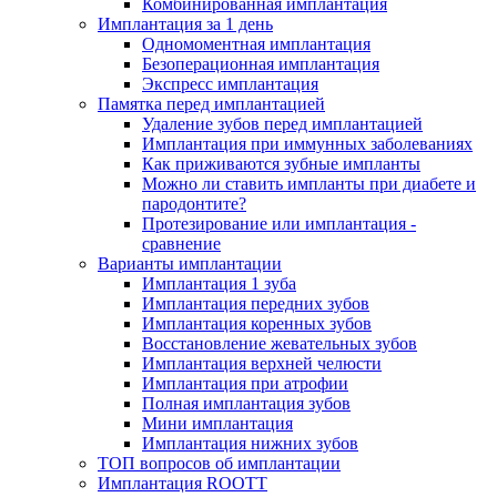
Комбинированная имплантация
Имплантация за 1 день
Одномоментная имплантация
Безоперационная имплантация
Экспресс имплантация
Памятка перед имплантацией
Удаление зубов перед имплантацией
Имплантация при иммунных заболеваниях
Как приживаются зубные импланты
Можно ли ставить импланты при диабете и
пародонтите?
Протезирование или имплантация -
сравнение
Варианты имплантации
Имплантация 1 зуба
Имплантация передних зубов
Имплантация коренных зубов
Восстановление жевательных зубов
Имплантация верхней челюсти
Имплантация при атрофии
Полная имплантация зубов
Мини имплантация
Имплантация нижних зубов
ТОП вопросов об имплантации
Имплантация ROOTT