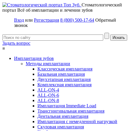
Стоматологический
портал
Всё об имплантации и лечении зубов
Вход
или
Регистрация
8 (800) 500-17-64
Обратный
звонок
Задать вопрос
≡
Имплантация зубов
Методы имплантации
Классическая имплантация
Базальная имплантация
Двухэтапная имплантация
Комплексная имплантация
ALL-ON-4
ALL-ON-6
ALL-ON-8
Имплантация Immediate Load
Трансгингивальная имплантация
Дентальная имплантация
Имплантация с немедленной нагрузкой
Скуловая имплантация