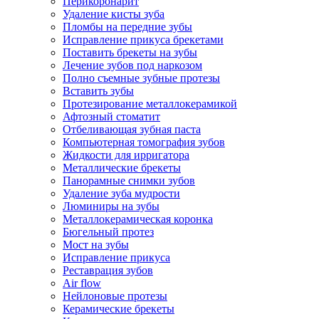
Перикоронарит
Удаление кисты зуба
Пломбы на передние зубы
Исправление прикуса брекетами
Поставить брекеты на зубы
Лечение зубов под наркозом
Полно съемные зубные протезы
Вставить зубы
Протезирование металлокерамикой
Афтозный стоматит
Отбеливающая зубная паста
Компьютерная томография зубов
Жидкости для ирригатора
Металлические брекеты
Панорамные снимки зубов
Удаление зуба мудрости
Люминиры на зубы
Металлокерамическая коронка
Бюгельный протез
Мост на зубы
Исправление прикуса
Реставрация зубов
Air flow
Нейлоновые протезы
Керамические брекеты