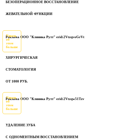
БЕЗОПЕРАЦИОННОЕ ВОССТАНОВЛЕНИЕ
ЖЕВАТЕЛЬНОЙ ФУНКЦИИ
Узнать
Реклама ООО "Клиника Рутт" erid:2VtzqvoGrVt
об
этом
больше
ХИРУРГИЧЕСКАЯ
СТОМАТОЛОГИЯ
ОТ 1000 РУБ.
Узнать
Реклама ООО "Клиника Рутт" erid:2Vtzqw51Tzv
об
этом
больше
УДАЛЕНИЕ ЗУБА
С ОДНОМЕНТНЫМ ВОССТАНОВЛЕНИЕМ