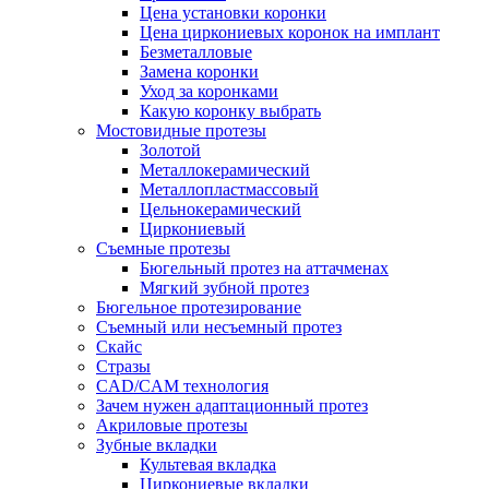
Цена установки коронки
Цена циркониевых коронок на имплант
Безметалловые
Замена коронки
Уход за коронками
Какую коронку выбрать
Мостовидные протезы
Золотой
Металлокерамический
Металлопластмассовый
Цельнокерамический
Циркониевый
Съемные протезы
Бюгельный протез на аттачменах
Мягкий зубной протез
Бюгельное протезирование
Съемный или несъемный протез
Скайс
Стразы
CAD/CAM технология
Зачем нужен адаптационный протез
Акриловые протезы
Зубные вкладки
Культевая вкладка
Циркониевые вкладки