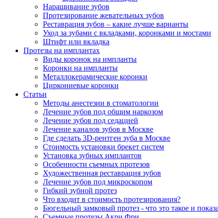
Наращивание зубов
Протезирование жевательных зубов
Реставрация зубов – какие лучше варианты
Уход за зубами с вкладками, коронками и мостами
Штифт или вкладка
Протезы на имплантах
Виды коронок на импланты
Коронки на импланты
Металлокерамические коронки
Циркониевые коронки
Статьи
Методы анестезии в стоматологии
Лечение зубов под общим наркозом
Лечение зубов под седацией
Лечение каналов зубов в Москве
Где сделать 3D-рентген зуба в Москве
Стоимость установки брекет систем
Установка зубных имплантов
Особенности съемных протезов
Художественная реставрация зубов
Лечение зубов под микроскопом
Гибкий зубной протез
Что входит в стоимость протезирования?
Бюгельный замковый протез - что это такое и показ
Съемные протезы Акри Фри