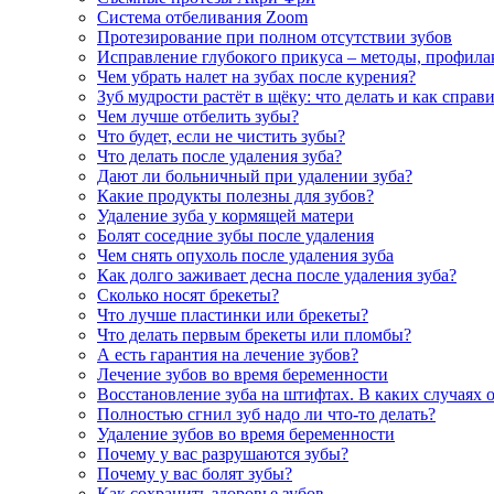
Система отбеливания Zoom
Протезирование при полном отсутствии зубов
Исправление глубокого прикуса – методы, профила
Чем убрать налет на зубах после курения?
Зуб мудрости растёт в щёку: что делать и как справ
Чем лучше отбелить зубы?
Что будет, если не чистить зубы?
Что делать после удаления зуба?
Дают ли больничный при удалении зуба?
Какие продукты полезны для зубов?
Удаление зуба у кормящей матери
Болят соседние зубы после удаления
Чем снять опухоль после удаления зуба
Как долго заживает десна после удаления зуба?
Сколько носят брекеты?
Что лучше пластинки или брекеты?
Что делать первым брекеты или пломбы?
А есть гарантия на лечение зубов?
Лечение зубов во время беременности
Восстановление зуба на штифтах. В каких случаях 
Полностью сгнил зуб надо ли что-то делать?
Удаление зубов во время беременности
Почему у вас разрушаются зубы?
Почему у вас болят зубы?
Как сохранить здоровье зубов