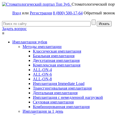
Стоматологический пор
Вход
или
Регистрация
8 (800) 500-17-64
Обратный звонок
Задать вопрос
≡
Имплантация зубов
Методы имплантации
Классическая имплантация
Базальная имплантация
Двухэтапная имплантация
Комплексная имплантация
ALL-ON-4
ALL-ON-6
ALL-ON-8
Имплантация Immediate Load
Трансгингивальная имплантация
Дентальная имплантация
Имплантация с немедленной нагрузкой
Скуловая имплантация
Комбинированная имплантация
Имплантация за 1 день