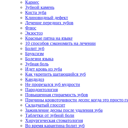
Кариес
Зубной камень
Киста зуба
Клиновидный дефект
Лечение передних зубов
Флюс
Экзостоз
Красные пятна на языке
10 способов сэкономить на лечении
Болит зуб
Бруксизм
Болезни языка
Зубная боль
Идет кровь из зуба
Как укрепить шатающийся зуб
Кандидоз
Не прорезался зуб мудрости
Пародонтология
Повышенная стираемость зубов
Причины кровоточивости десен: когда это просто ги
Складчатый глоссит
Заживление десны после удаления зуба
Таблетки от зубной боли
Хирургическая стоматология
Во время карантина болит зуб