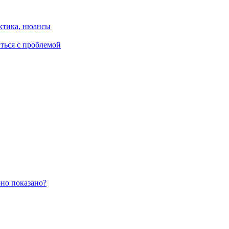
ктика, нюансы
иться с проблемой
оно показано?