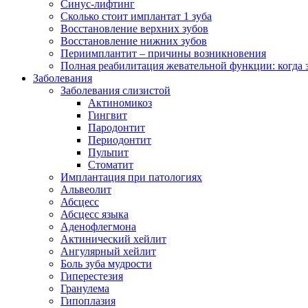
Синус-лифтинг
Сколько стоит имплантат 1 зуба
Восстановление верхних зубов
Восстановление нижних зубов
Периимплантит – причины возникновения
Полная реабилитация жевательной функции: когда 
Заболевания
Заболевания слизистой
Актиномикоз
Гингвит
Пародонтит
Периодонтит
Пульпит
Стоматит
Имплантация при патологиях
Альвеолит
Абсцесс
Абсцесс языка
Аденофлегмона
Актинический хейлит
Ангулярный хейлит
Боль зуба мудрости
Гиперестезия
Гранулема
Гипоплазия