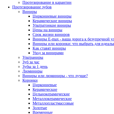
Протезирование в карантин
Протезирование зубов
Виниры
Циркониевые виниры
Керамические виниры
Ультратонкие виниры
Цены на виниры
Срок жизни виниров
Виниры E-max - ваша дорога к безупречной у
Виниры или коронки: что выбрать для идеал
Как ставят виниры
Уход за винирами
Ультраниры
Зуб за час
Зубы за 1 день
Люминиры
Виниры или люминиры - что лучше?
Коронки
Циркониевые
Керамические
Цельнокерамические
Металлокерамические
Металлопластмассовые
Золотые
Временные