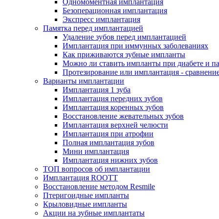
Одномоментная имплантация
Безоперационная имплантация
Экспресс имплантация
Памятка перед имплантацией
Удаление зубов перед имплантацией
Имплантация при иммунных заболеваниях
Как приживаются зубные импланты
Можно ли ставить импланты при диабете и п
Протезирование или имплантация - сравнени
Варианты имплантации
Имплантация 1 зуба
Имплантация передних зубов
Имплантация коренных зубов
Восстановление жевательных зубов
Имплантация верхней челюсти
Имплантация при атрофии
Полная имплантация зубов
Мини имплантация
Имплантация нижних зубов
ТОП вопросов об имплантации
Имплантация ROOTT
Восстановление методом Resmile
Птеригоидные импланты
Крыловидные импланты
Акции на зубные имплантаты