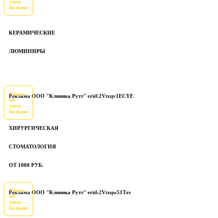
этом
больше
КЕРАМИЧЕСКИЕ
ЛЮМИНИРЫ
Узнать
Реклама ООО "Клиника Рутт" erid:2Vtzqv1ECYE
об
этом
больше
ХИРУРГИЧЕСКАЯ
СТОМАТОЛОГИЯ
ОТ 1000 РУБ.
Узнать
Реклама ООО "Клиника Рутт" erid:2Vtzqw51Tzv
об
этом
больше