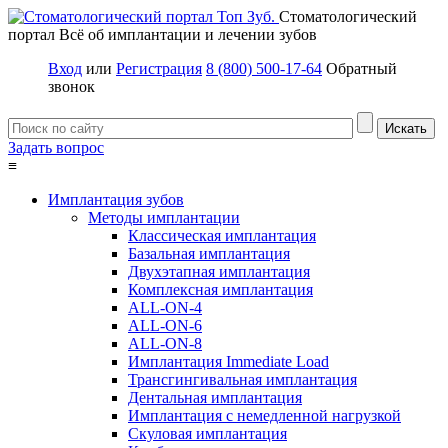
Стоматологический
портал
Всё об имплантации и лечении зубов
Вход
или
Регистрация
8 (800) 500-17-64
Обратный
звонок
Задать вопрос
≡
Имплантация зубов
Методы имплантации
Классическая имплантация
Базальная имплантация
Двухэтапная имплантация
Комплексная имплантация
ALL-ON-4
ALL-ON-6
ALL-ON-8
Имплантация Immediate Load
Трансгингивальная имплантация
Дентальная имплантация
Имплантация с немедленной нагрузкой
Скуловая имплантация