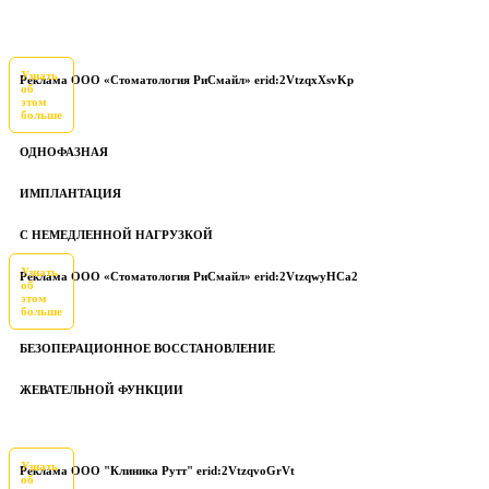
Узнать
Реклама ООО «Стоматология РиСмайл» erid:2VtzqxXsvKp
об
этом
больше
ОДНОФАЗНАЯ
ИМПЛАНТАЦИЯ
С НЕМЕДЛЕННОЙ НАГРУЗКОЙ
Узнать
Реклама ООО «Стоматология РиСмайл» erid:2VtzqwyHCa2
об
этом
больше
БЕЗОПЕРАЦИОННОЕ ВОССТАНОВЛЕНИЕ
ЖЕВАТЕЛЬНОЙ ФУНКЦИИ
Узнать
Реклама ООО "Клиника Рутт" erid:2VtzqvoGrVt
об