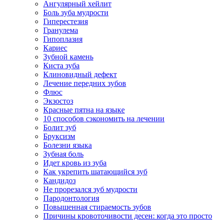
Ангулярный хейлит
Боль зуба мудрости
Гиперестезия
Гранулема
Гипоплазия
Кариес
Зубной камень
Киста зуба
Клиновидный дефект
Лечение передних зубов
Флюс
Экзостоз
Красные пятна на языке
10 способов сэкономить на лечении
Болит зуб
Бруксизм
Болезни языка
Зубная боль
Идет кровь из зуба
Как укрепить шатающийся зуб
Кандидоз
Не прорезался зуб мудрости
Пародонтология
Повышенная стираемость зубов
Причины кровоточивости десен: когда это просто