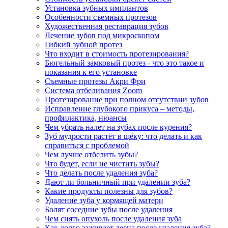
Установка зубных имплантов
Особенности съемных протезов
Художественная реставрация зубов
Лечение зубов под микроскопом
Гибкий зубной протез
Что входит в стоимость протезирования?
Бюгельный замковый протез - что это такое и
показания к его установке
Съемные протезы Акри Фри
Система отбеливания Zoom
Протезирование при полном отсутствии зубов
Исправление глубокого прикуса – методы,
профилактика, нюансы
Чем убрать налет на зубах после курения?
Зуб мудрости растёт в щёку: что делать и как
справиться с проблемой
Чем лучше отбелить зубы?
Что будет, если не чистить зубы?
Что делать после удаления зуба?
Дают ли больничный при удалении зуба?
Какие продукты полезны для зубов?
Удаление зуба у кормящей матери
Болят соседние зубы после удаления
Чем снять опухоль после удаления зуба
Как долго заживает десна после удаления зуба?