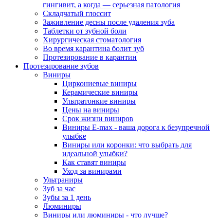
гингивит, а когда — серьезная патология
Складчатый глоссит
Заживление десны после удаления зуба
Таблетки от зубной боли
Хирургическая стоматология
Во время карантина болит зуб
Протезирование в карантин
Протезирование зубов
Виниры
Циркониевые виниры
Керамические виниры
Ультратонкие виниры
Цены на виниры
Срок жизни виниров
Виниры E-max - ваша дорога к безупречной
улыбке
Виниры или коронки: что выбрать для
идеальной улыбки?
Как ставят виниры
Уход за винирами
Ультраниры
Зуб за час
Зубы за 1 день
Люминиры
Виниры или люминиры - что лучше?