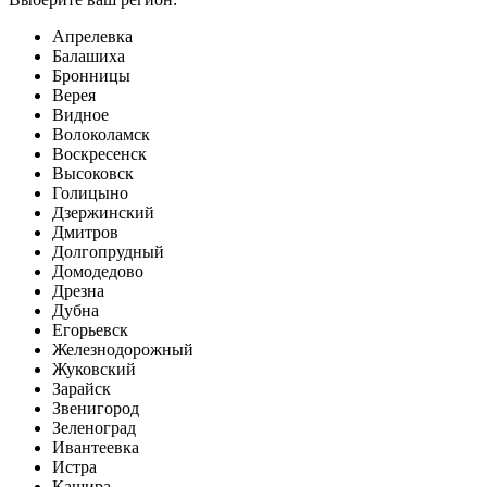
Апрелевка
Балашиха
Бронницы
Верея
Видное
Волоколамск
Воскресенск
Высоковск
Голицыно
Дзержинский
Дмитров
Долгопрудный
Домодедово
Дрезна
Дубна
Егорьевск
Железнодорожный
Жуковский
Зарайск
Звенигород
Зеленоград
Ивантеевка
Истра
Кашира