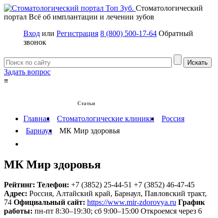
Стоматологический
портал
Всё об имплантации и лечении зубов
Вход
или
Регистрация
8 (800) 500-17-64
Обратный
звонок
Задать вопрос
≡
Имплантация зубов
Заболевания
Протезирование зубов
Статьи
Протезы на имплантах
Главная
Стоматологические клиники
Россия
Барнаул
МК Мир здоровья
МК Мир здоровья
Рейтинг:
Телефон:
+7 (3852) 25-44-51
+7 (3852) 46-47-45
Адрес:
Россия
,
Алтайский край, Барнаул, Павловский тракт,
74
Официальный сайт:
https://www.mir-zdorovya.ru
График
работы:
пн-пт 8:30–19:30; сб 9:00–15:00
Откроемся через 6