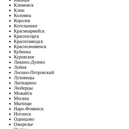
Климовск
Клин
Коломна
Королев
Котельники
Красмоармейск
Красногорск
Краснозаводск
Краснознаменск
Кубинка
Куровское
Ликино-Дулево
Лобня
Лосино-Петровский
Луховицы
Лыткарино
Люберцы
Можайск
Москва
Мытищи
Наро-Фоминск
Ногинск
Одинцово
Ожерелье