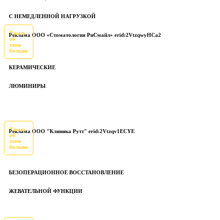
С НЕМЕДЛЕННОЙ НАГРУЗКОЙ
Узнать
Реклама ООО «Стоматология РиСмайл» erid:2VtzqwyHCa2
об
этом
больше
КЕРАМИЧЕСКИЕ
ЛЮМИНИРЫ
Узнать
Реклама ООО "Клиника Рутт" erid:2Vtzqv1ECYE
об
этом
больше
БЕЗОПЕРАЦИОННОЕ ВОССТАНОВЛЕНИЕ
ЖЕВАТЕЛЬНОЙ ФУНКЦИИ