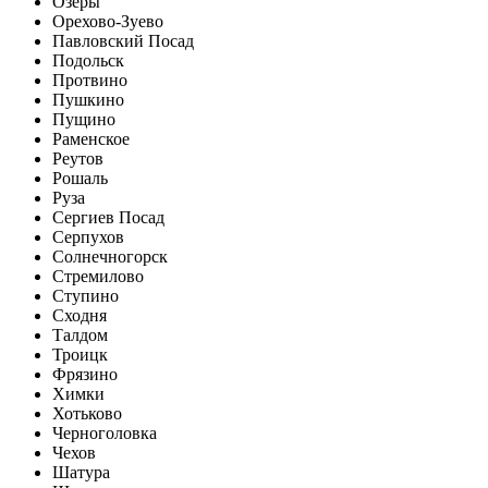
Озеры
Орехово-Зуево
Павловский Посад
Подольск
Протвино
Пушкино
Пущино
Раменское
Реутов
Рошаль
Руза
Сергиев Посад
Серпухов
Солнечногорск
Стремилово
Ступино
Сходня
Талдом
Троицк
Фрязино
Химки
Хотьково
Черноголовка
Чехов
Шатура