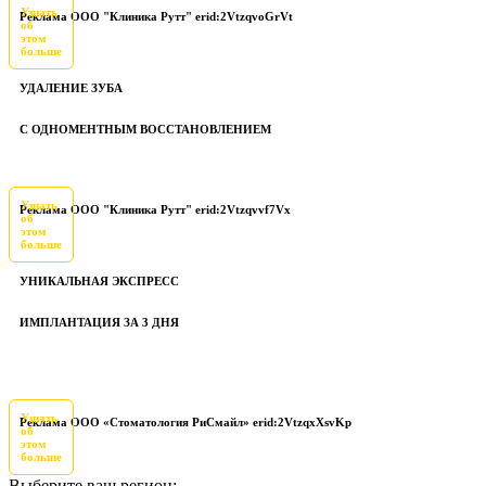
Узнать
Реклама ООО "Клиника Рутт" erid:2VtzqvoGrVt
об
этом
больше
УДАЛЕНИЕ ЗУБА
С ОДНОМЕНТНЫМ ВОССТАНОВЛЕНИЕМ
Узнать
Реклама ООО "Клиника Рутт" erid:2Vtzqvvf7Vx
об
этом
больше
УНИКАЛЬНАЯ ЭКСПРЕСС
ИМПЛАНТАЦИЯ ЗА 3 ДНЯ
Узнать
Реклама ООО «Стоматология РиСмайл» erid:2VtzqxXsvKp
об
этом
больше
Выберите ваш регион: