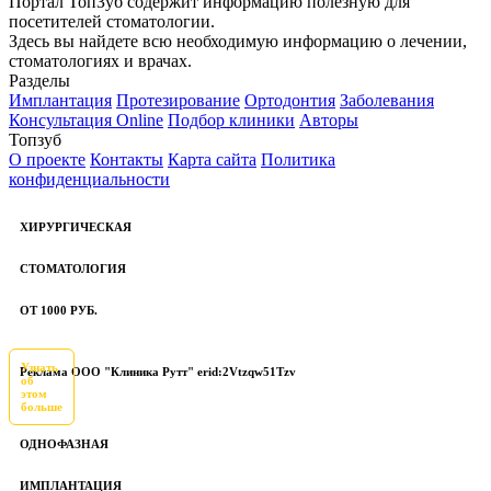
Портал ТопЗуб содержит информацию полезную для
посетителей стоматологии.
Здесь вы найдете всю необходимую информацию о лечении,
стоматологиях и врачах.
Разделы
Имплантация
Протезирование
Ортодонтия
Заболевания
Консультация Online
Подбор клиники
Авторы
Топзуб
О проекте
Контакты
Карта сайта
Политика
конфиденциальности
ХИРУРГИЧЕСКАЯ
СТОМАТОЛОГИЯ
ОТ 1000 РУБ.
Узнать
Реклама ООО "Клиника Рутт" erid:2Vtzqw51Tzv
об
этом
больше
ОДНОФАЗНАЯ
ИМПЛАНТАЦИЯ