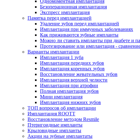
Одномоментная имплантация
Безоперационная имплантация
Экспресс имплантация
Памятка перед имплантацией
Удаление зубов перед имплантацией
Имплантация при иммунных заболеваниях
Как приживаются зубные импланты
Можно ли ставить импланты при диабете и п
Протезирование или имплантация - сравнени
Варианты имплантации
Имплантация 1 зуба
Имплантация передних зубов
Имплантация коренных зубов
Восстановление жевательных зубов
Имплантация верхней челюсти
Имплантация при атрофии
Полная имплантация зубов
Мини имплантация
Имплантация нижних зубов
ТОП вопросов об имплантации
Имплантация ROOTT
Восстановление методом Resmile
Птеригоидные импланты
Крыловидные импланты
Акции на зубные имплантаты