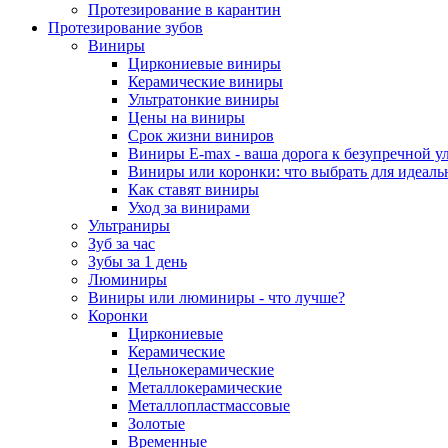
Протезирование в карантин
Протезирование зубов
Виниры
Циркониевые виниры
Керамические виниры
Ультратонкие виниры
Цены на виниры
Срок жизни виниров
Виниры E-max - ваша дорога к безупречной у
Виниры или коронки: что выбрать для идеал
Как ставят виниры
Уход за винирами
Ультраниры
Зуб за час
Зубы за 1 день
Люминиры
Виниры или люминиры - что лучше?
Коронки
Циркониевые
Керамические
Цельнокерамические
Металлокерамические
Металлопластмассовые
Золотые
Временные