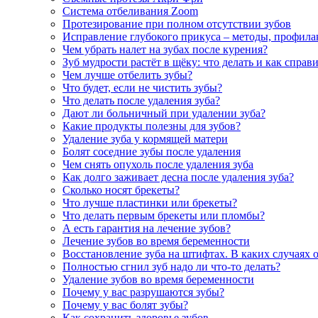
Система отбеливания Zoom
Протезирование при полном отсутствии зубов
Исправление глубокого прикуса – методы, профила
Чем убрать налет на зубах после курения?
Зуб мудрости растёт в щёку: что делать и как справ
Чем лучше отбелить зубы?
Что будет, если не чистить зубы?
Что делать после удаления зуба?
Дают ли больничный при удалении зуба?
Какие продукты полезны для зубов?
Удаление зуба у кормящей матери
Болят соседние зубы после удаления
Чем снять опухоль после удаления зуба
Как долго заживает десна после удаления зуба?
Сколько носят брекеты?
Что лучше пластинки или брекеты?
Что делать первым брекеты или пломбы?
А есть гарантия на лечение зубов?
Лечение зубов во время беременности
Восстановление зуба на штифтах. В каких случаях 
Полностью сгнил зуб надо ли что-то делать?
Удаление зубов во время беременности
Почему у вас разрушаются зубы?
Почему у вас болят зубы?
Как сохранить здоровье зубов