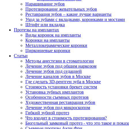
Наращивание зубов
Протезирование жевательных зубов
Реставрация зубов – какие лучше варианты
Уход за зубами с вкладками, коронками и мостами
Штифт или вкладка
Протезы на имплантах
Виды коронок на импланты
Коронки на импланты
Металлокерамические коронки
Циркониевые коронки
Статьи
Методы анестезии в стоматологии
Лечение зубов под общим наркозом
Лечение зубов под седацией
Лечение каналов зубов в Москве
Где сделать 3D-рентген зуба в Москве
Стоимость установки брекет систем
Установка зубных имплантов
Особенности съемных протезов
Художественная реставрация зубов
Лечение зубов под микроскопом
Гибкий зубной протез
Что входит в стоимость протезирования?
Бюгельный замковый протез - что это такое и показ
Съемные протезы Акри Фри