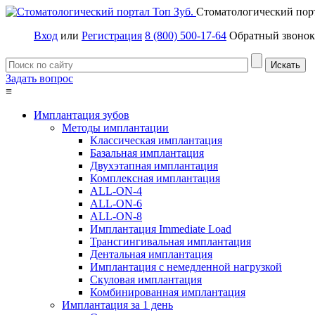
Стоматологический пор
Вход
или
Регистрация
8 (800) 500-17-64
Обратный звонок
Задать вопрос
≡
Имплантация зубов
Методы имплантации
Классическая имплантация
Базальная имплантация
Двухэтапная имплантация
Комплексная имплантация
ALL-ON-4
ALL-ON-6
ALL-ON-8
Имплантация Immediate Load
Трансгингивальная имплантация
Дентальная имплантация
Имплантация с немедленной нагрузкой
Скуловая имплантация
Комбинированная имплантация
Имплантация за 1 день