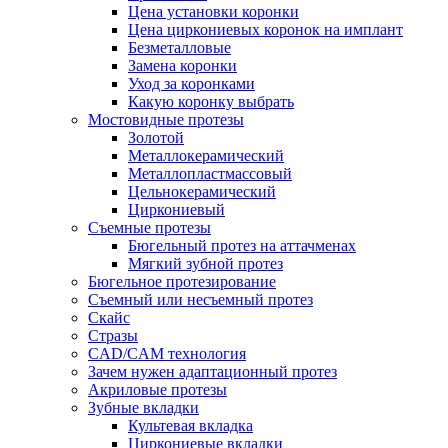
Цена установки коронки
Цена циркониевых коронок на имплант
Безметалловые
Замена коронки
Уход за коронками
Какую коронку выбрать
Мостовидные протезы
Золотой
Металлокерамический
Металлопластмассовый
Цельнокерамический
Циркониевый
Съемные протезы
Бюгельный протез на аттачменах
Мягкий зубной протез
Бюгельное протезирование
Съемный или несъемный протез
Скайс
Стразы
CAD/CAM технология
Зачем нужен адаптационный протез
Акриловые протезы
Зубные вкладки
Культевая вкладка
Циркониевые вкладки