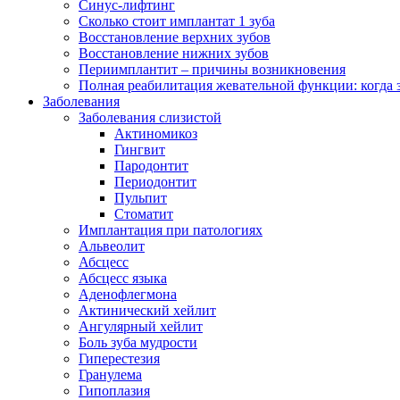
Синус-лифтинг
Сколько стоит имплантат 1 зуба
Восстановление верхних зубов
Восстановление нижних зубов
Периимплантит – причины возникновения
Полная реабилитация жевательной функции: когда 
Заболевания
Заболевания слизистой
Актиномикоз
Гингвит
Пародонтит
Периодонтит
Пульпит
Стоматит
Имплантация при патологиях
Альвеолит
Абсцесс
Абсцесс языка
Аденофлегмона
Актинический хейлит
Ангулярный хейлит
Боль зуба мудрости
Гиперестезия
Гранулема
Гипоплазия