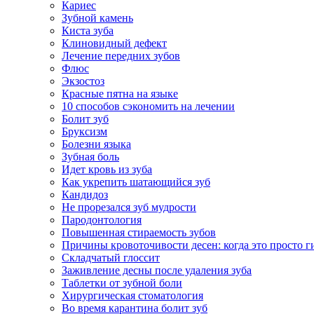
Кариес
Зубной камень
Киста зуба
Клиновидный дефект
Лечение передних зубов
Флюс
Экзостоз
Красные пятна на языке
10 способов сэкономить на лечении
Болит зуб
Бруксизм
Болезни языка
Зубная боль
Идет кровь из зуба
Как укрепить шатающийся зуб
Кандидоз
Не прорезался зуб мудрости
Пародонтология
Повышенная стираемость зубов
Причины кровоточивости десен: когда это просто ги
Складчатый глоссит
Заживление десны после удаления зуба
Таблетки от зубной боли
Хирургическая стоматология
Во время карантина болит зуб