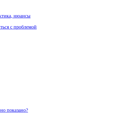
ктика, нюансы
иться с проблемой
оно показано?