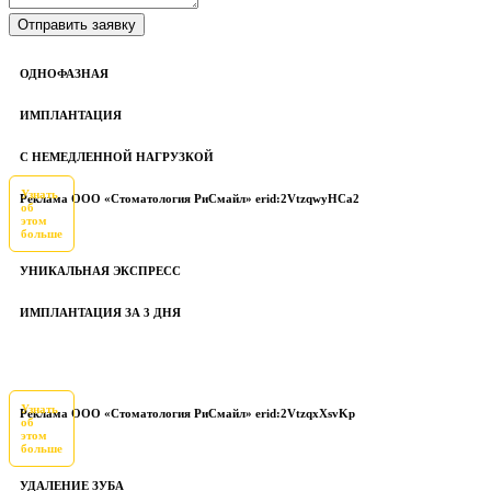
ОДНОФАЗНАЯ
ИМПЛАНТАЦИЯ
С НЕМЕДЛЕННОЙ НАГРУЗКОЙ
Узнать
Реклама ООО «Стоматология РиСмайл» erid:2VtzqwyHCa2
об
этом
больше
УНИКАЛЬНАЯ ЭКСПРЕСС
ИМПЛАНТАЦИЯ ЗА 3 ДНЯ
Узнать
Реклама ООО «Стоматология РиСмайл» erid:2VtzqxXsvKp
об
этом
больше
УДАЛЕНИЕ ЗУБА