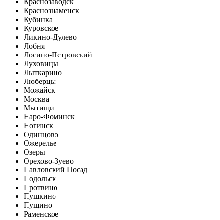
Краснозаводск
Краснознаменск
Кубинка
Куровское
Ликино-Дулево
Лобня
Лосино-Петровский
Луховицы
Лыткарино
Люберцы
Можайск
Москва
Мытищи
Наро-Фоминск
Ногинск
Одинцово
Ожерелье
Озеры
Орехово-Зуево
Павловский Посад
Подольск
Протвино
Пушкино
Пущино
Раменское