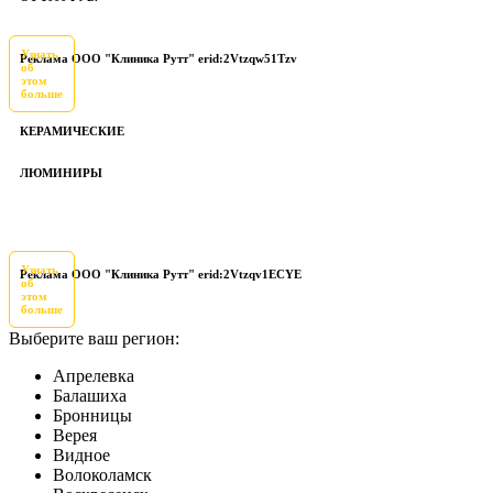
Узнать
Реклама ООО "Клиника Рутт" erid:2Vtzqw51Tzv
об
этом
больше
КЕРАМИЧЕСКИЕ
ЛЮМИНИРЫ
Узнать
Реклама ООО "Клиника Рутт" erid:2Vtzqv1ECYE
об
этом
больше
Выберите ваш регион:
Апрелевка
Балашиха
Бронницы
Верея
Видное
Волоколамск