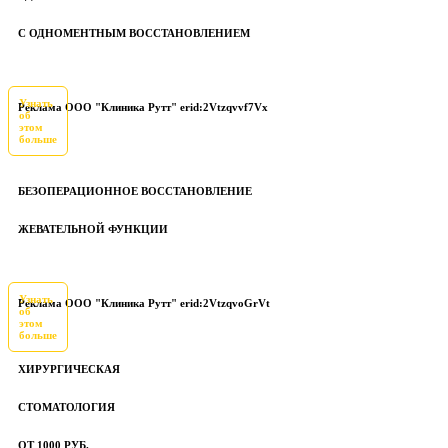
С ОДНОМЕНТНЫМ ВОССТАНОВЛЕНИЕМ
Узнать
Реклама ООО "Клиника Рутт" erid:2Vtzqvvf7Vx
об
этом
больше
БЕЗОПЕРАЦИОННОЕ ВОССТАНОВЛЕНИЕ
ЖЕВАТЕЛЬНОЙ ФУНКЦИИ
Узнать
Реклама ООО "Клиника Рутт" erid:2VtzqvoGrVt
об
этом
больше
ХИРУРГИЧЕСКАЯ
СТОМАТОЛОГИЯ
ОТ 1000 РУБ.