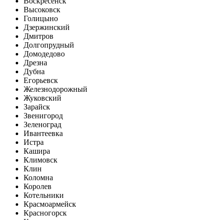
Воскресенск
Высоковск
Голицыно
Дзержинский
Дмитров
Долгопрудный
Домодедово
Дрезна
Дубна
Егорьевск
Железнодорожный
Жуковский
Зарайск
Звенигород
Зеленоград
Ивантеевка
Истра
Кашира
Климовск
Клин
Коломна
Королев
Котельники
Красмоармейск
Красногорск