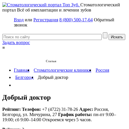
Стоматологический
портал
Всё об имплантации и лечении зубов
Вход
или
Регистрация
8 (800) 500-17-64
Обратный
звонок
Задать вопрос
≡
Имплантация зубов
Заболевания
Протезирование зубов
Статьи
Протезы на имплантах
Главная
Стоматологические клиники
Россия
Белгород
Добрый доктор
Добрый доктор
Рейтинг:
Телефон:
+7 (4722) 31-78-26
Адрес:
Россия
,
Белгород, ул. Мичурина, 27
График работы:
пн-пт 9:00–
19:00; сб 9:00–14:00
Откроемся через 5 часов.