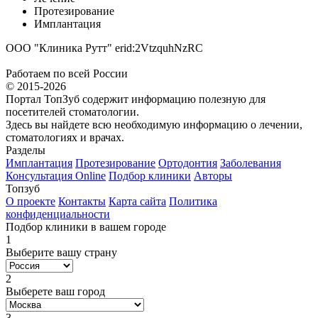
Протезирование
Имплантация
ООО "Клиника Рутт" erid:2VtzquhNzRC
Работаем по всей России
© 2015-2026
Портал ТопЗуб содержит информацию полезную для
посетителей стоматологии.
Здесь вы найдете всю необходимую информацию о лечении,
стоматологиях и врачах.
Разделы
Имплантация
Протезирование
Ортодонтия
Заболевания
Консультация Online
Подбор клиники
Авторы
Топзуб
О проекте
Контакты
Карта сайта
Политика
конфиденциальности
Подбор клиники в вашем городе
1
Выберите вашу страну
2
Выберете ваш город
3