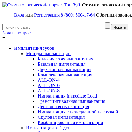
Стоматологический пор
Вход
или
Регистрация
8 (800) 500-17-64
Обратный звонок
Задать вопрос
≡
Имплантация зубов
Методы имплантации
Классическая имплантация
Базальная имплантация
Двухэтапная имплантация
Комплексная имплантация
ALL-ON-4
ALL-ON-6
ALL-ON-8
Имплантация Immediate Load
Трансгингивальная имплантация
Дентальная имплантация
Имплантация с немедленной нагрузкой
Скуловая имплантация
Комбинированная имплантация
Имплантация за 1 день