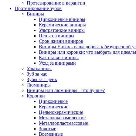
Протезирование в карантин
Протезирование зубов
Виниры
Циркониевые виниры
Керамические виниры
Ультратонкие виниры
Цены на виниры
Срок жизни виниров
Виниры E-max - ваша дорога к безупречной у
Виниры или коронки: что выбрать для идеал
Как ставят виниры
Уход за винирами
Ультраниры
Зуб за час
Зубы за 1 день
Люминиры
Виниры или люминиры - что лучше?
Коронки
Циркониевые
Керамические
Цельнокерамические
Металлокерамические
Металлопластмассовые
Золотые
Временные