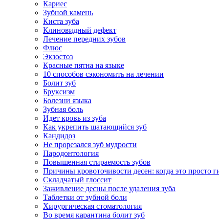
Кариес
Зубной камень
Киста зуба
Клиновидный дефект
Лечение передних зубов
Флюс
Экзостоз
Красные пятна на языке
10 способов сэкономить на лечении
Болит зуб
Бруксизм
Болезни языка
Зубная боль
Идет кровь из зуба
Как укрепить шатающийся зуб
Кандидоз
Не прорезался зуб мудрости
Пародонтология
Повышенная стираемость зубов
Причины кровоточивости десен: когда это просто ги
Складчатый глоссит
Заживление десны после удаления зуба
Таблетки от зубной боли
Хирургическая стоматология
Во время карантина болит зуб