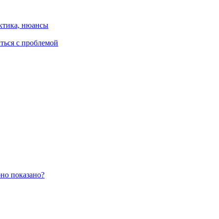
ктика, нюансы
иться с проблемой
оно показано?