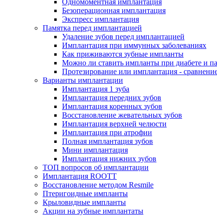
Одномоментная имплантация
Безоперационная имплантация
Экспресс имплантация
Памятка перед имплантацией
Удаление зубов перед имплантацией
Имплантация при иммунных заболеваниях
Как приживаются зубные импланты
Можно ли ставить импланты при диабете и п
Протезирование или имплантация - сравнени
Варианты имплантации
Имплантация 1 зуба
Имплантация передних зубов
Имплантация коренных зубов
Восстановление жевательных зубов
Имплантация верхней челюсти
Имплантация при атрофии
Полная имплантация зубов
Мини имплантация
Имплантация нижних зубов
ТОП вопросов об имплантации
Имплантация ROOTT
Восстановление методом Resmile
Птеригоидные импланты
Крыловидные импланты
Акции на зубные имплантаты