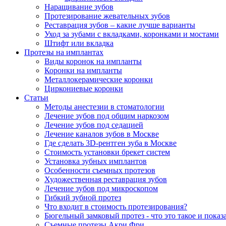
Наращивание зубов
Протезирование жевательных зубов
Реставрация зубов – какие лучше варианты
Уход за зубами с вкладками, коронками и мостами
Штифт или вкладка
Протезы на имплантах
Виды коронок на импланты
Коронки на импланты
Металлокерамические коронки
Циркониевые коронки
Статьи
Методы анестезии в стоматологии
Лечение зубов под общим наркозом
Лечение зубов под седацией
Лечение каналов зубов в Москве
Где сделать 3D-рентген зуба в Москве
Стоимость установки брекет систем
Установка зубных имплантов
Особенности съемных протезов
Художественная реставрация зубов
Лечение зубов под микроскопом
Гибкий зубной протез
Что входит в стоимость протезирования?
Бюгельный замковый протез - что это такое и показ
Съемные протезы Акри Фри