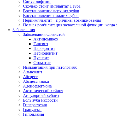
Синус-лифтинг
Сколько стоит имплантат 1 зуба
Восстановление верхних зубов
Восстановление нижних зубов
Периимплантит – причины возникновения
Полная реабилитация жевательной функции: когда 
Заболевания
Заболевания слизистой
Актиномикоз
Гингвит
Пародонтит
Периодонтит
Пульпит
Стоматит
Имплантация при патологиях
Альвеолит
Абсцесс
Абсцесс языка
Аденофлегмона
Актинический хейлит
Ангулярный хейлит
Боль зуба мудрости
Гиперестезия
Гранулема
Гипоплазия