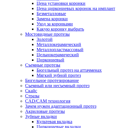
Цена установки коронки
Цена циркониевых коронок на имплант
Безметалловые
Замена коронки
Уход за коронками
Какую коронку выбрать
Мостовидные протезы
Золотой
Металлокерамический
Металлопластмассовый
Цельнокерамический
Циркониевый
Съемные протезы
Бюгельный протез на аттачменах
Мягкий зубной протез
Бюгельное протезирование
Съемный или несъемный протез
Скайс
Стразы
CAD/CAM технология
Зачем нужен адаптационный протез
Акриловые протезы
Зубные вкладки
Культевая вкладка
Циркониевые вкладки