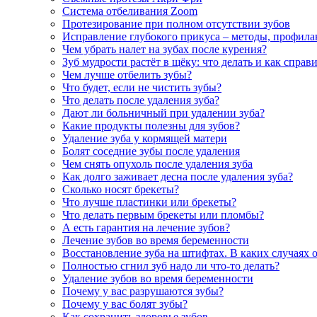
Система отбеливания Zoom
Протезирование при полном отсутствии зубов
Исправление глубокого прикуса – методы, профила
Чем убрать налет на зубах после курения?
Зуб мудрости растёт в щёку: что делать и как справ
Чем лучше отбелить зубы?
Что будет, если не чистить зубы?
Что делать после удаления зуба?
Дают ли больничный при удалении зуба?
Какие продукты полезны для зубов?
Удаление зуба у кормящей матери
Болят соседние зубы после удаления
Чем снять опухоль после удаления зуба
Как долго заживает десна после удаления зуба?
Сколько носят брекеты?
Что лучше пластинки или брекеты?
Что делать первым брекеты или пломбы?
А есть гарантия на лечение зубов?
Лечение зубов во время беременности
Восстановление зуба на штифтах. В каких случаях 
Полностью сгнил зуб надо ли что-то делать?
Удаление зубов во время беременности
Почему у вас разрушаются зубы?
Почему у вас болят зубы?
Как сохранить здоровье зубов