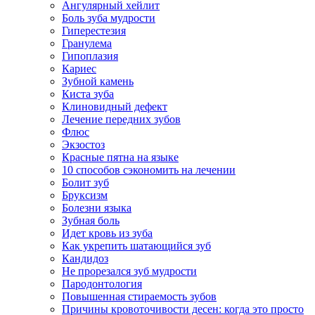
Ангулярный хейлит
Боль зуба мудрости
Гиперестезия
Гранулема
Гипоплазия
Кариес
Зубной камень
Киста зуба
Клиновидный дефект
Лечение передних зубов
Флюс
Экзостоз
Красные пятна на языке
10 способов сэкономить на лечении
Болит зуб
Бруксизм
Болезни языка
Зубная боль
Идет кровь из зуба
Как укрепить шатающийся зуб
Кандидоз
Не прорезался зуб мудрости
Пародонтология
Повышенная стираемость зубов
Причины кровоточивости десен: когда это просто