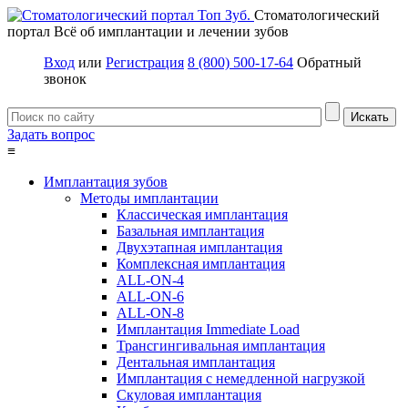
Стоматологический
портал
Всё об имплантации и лечении зубов
Вход
или
Регистрация
8 (800) 500-17-64
Обратный
звонок
Задать вопрос
≡
Имплантация зубов
Методы имплантации
Классическая имплантация
Базальная имплантация
Двухэтапная имплантация
Комплексная имплантация
ALL-ON-4
ALL-ON-6
ALL-ON-8
Имплантация Immediate Load
Трансгингивальная имплантация
Дентальная имплантация
Имплантация с немедленной нагрузкой
Скуловая имплантация