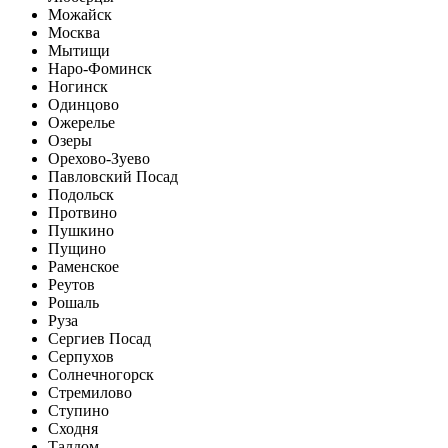
Можайск
Москва
Мытищи
Наро-Фоминск
Ногинск
Одинцово
Ожерелье
Озеры
Орехово-Зуево
Павловский Посад
Подольск
Протвино
Пушкино
Пущино
Раменское
Реутов
Рошаль
Руза
Сергиев Посад
Серпухов
Солнечногорск
Стремилово
Ступино
Сходня
Талдом