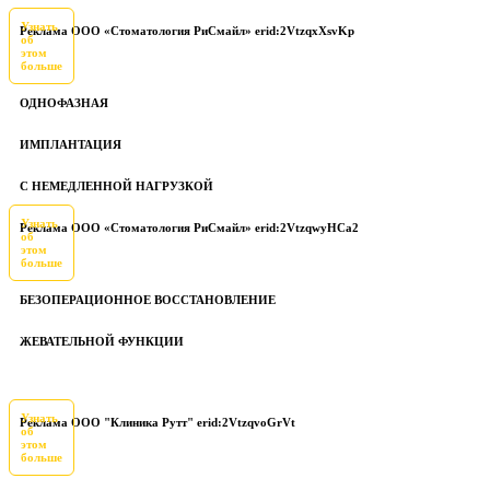
Узнать
Реклама ООО «Стоматология РиСмайл» erid:2VtzqxXsvKp
об
этом
больше
ОДНОФАЗНАЯ
ИМПЛАНТАЦИЯ
С НЕМЕДЛЕННОЙ НАГРУЗКОЙ
Узнать
Реклама ООО «Стоматология РиСмайл» erid:2VtzqwyHCa2
об
этом
больше
БЕЗОПЕРАЦИОННОЕ ВОССТАНОВЛЕНИЕ
ЖЕВАТЕЛЬНОЙ ФУНКЦИИ
Узнать
Реклама ООО "Клиника Рутт" erid:2VtzqvoGrVt
об
этом
больше