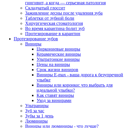
гингивит, а когда — серьезная патология
Складчатый глоссит
Заживление десны после удаления зуба
Таблетки от зубной боли
Хирургическая стоматология
Во время карантина болит зуб
Протезирование в карантин
Протезирование зубов
Виниры
Циркониевые виниры
Керамические виниры
Ультратонкие виниры
Цены на виниры
Срок жизни виниров
Виниры E-max - ваша дорога к безупречной
улыбке
Виниры или коронки: что выбрать для
идеальной улыбки?
Как ставят виниры
Уход за винирами
Ультраниры
Зуб за час
Зубы за 1 день
Люминиры
Виниры или люминиры - что лучше?