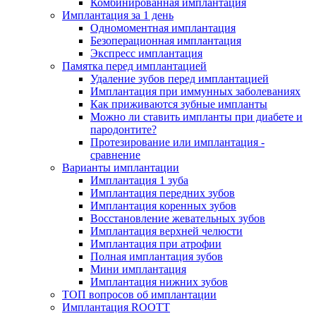
Комбинированная имплантация
Имплантация за 1 день
Одномоментная имплантация
Безоперационная имплантация
Экспресс имплантация
Памятка перед имплантацией
Удаление зубов перед имплантацией
Имплантация при иммунных заболеваниях
Как приживаются зубные импланты
Можно ли ставить импланты при диабете и
пародонтите?
Протезирование или имплантация -
сравнение
Варианты имплантации
Имплантация 1 зуба
Имплантация передних зубов
Имплантация коренных зубов
Восстановление жевательных зубов
Имплантация верхней челюсти
Имплантация при атрофии
Полная имплантация зубов
Мини имплантация
Имплантация нижних зубов
ТОП вопросов об имплантации
Имплантация ROOTT