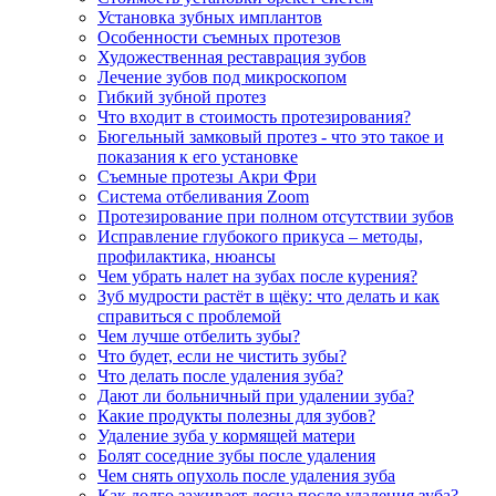
Установка зубных имплантов
Особенности съемных протезов
Художественная реставрация зубов
Лечение зубов под микроскопом
Гибкий зубной протез
Что входит в стоимость протезирования?
Бюгельный замковый протез - что это такое и
показания к его установке
Съемные протезы Акри Фри
Система отбеливания Zoom
Протезирование при полном отсутствии зубов
Исправление глубокого прикуса – методы,
профилактика, нюансы
Чем убрать налет на зубах после курения?
Зуб мудрости растёт в щёку: что делать и как
справиться с проблемой
Чем лучше отбелить зубы?
Что будет, если не чистить зубы?
Что делать после удаления зуба?
Дают ли больничный при удалении зуба?
Какие продукты полезны для зубов?
Удаление зуба у кормящей матери
Болят соседние зубы после удаления
Чем снять опухоль после удаления зуба
Как долго заживает десна после удаления зуба?