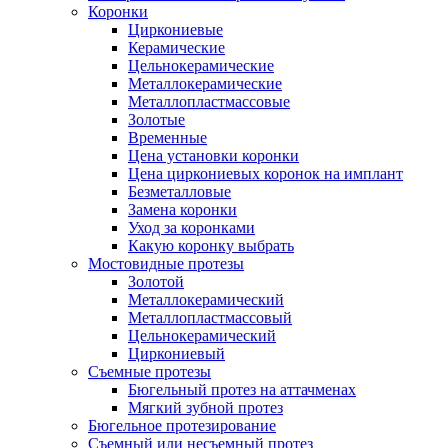
Коронки
Циркониевые
Керамические
Цельнокерамические
Металлокерамические
Металлопластмассовые
Золотые
Временные
Цена установки коронки
Цена циркониевых коронок на имплант
Безметалловые
Замена коронки
Уход за коронками
Какую коронку выбрать
Мостовидные протезы
Золотой
Металлокерамический
Металлопластмассовый
Цельнокерамический
Циркониевый
Съемные протезы
Бюгельный протез на аттачменах
Мягкий зубной протез
Бюгельное протезирование
Съемный или несъемный протез