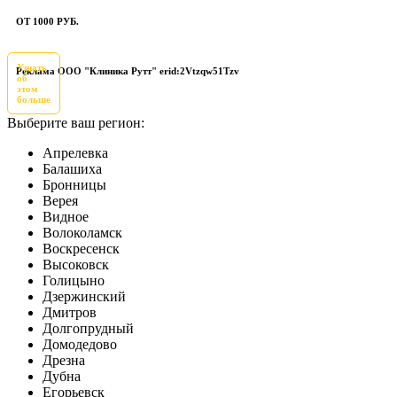
ОТ 1000 РУБ.
Узнать
Реклама ООО "Клиника Рутт" erid:2Vtzqw51Tzv
об
этом
больше
Выберите ваш регион:
Апрелевка
Балашиха
Бронницы
Верея
Видное
Волоколамск
Воскресенск
Высоковск
Голицыно
Дзержинский
Дмитров
Долгопрудный
Домодедово
Дрезна
Дубна
Егорьевск