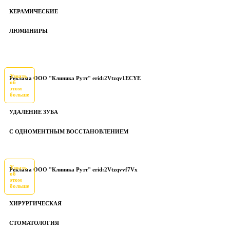
КЕРАМИЧЕСКИЕ
ЛЮМИНИРЫ
Узнать
Реклама ООО "Клиника Рутт" erid:2Vtzqv1ECYE
об
этом
больше
УДАЛЕНИЕ ЗУБА
С ОДНОМЕНТНЫМ ВОССТАНОВЛЕНИЕМ
Узнать
Реклама ООО "Клиника Рутт" erid:2Vtzqvvf7Vx
об
этом
больше
ХИРУРГИЧЕСКАЯ
СТОМАТОЛОГИЯ