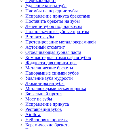
Перикоронарит
Удаление кисты зуба
Пломбы на передние зубы
Исправление прикуса брекетами
Поставить брекеты на зубы
Лечение зубов под наркозом
Полно съемные зубные протезы
Вставить зубы
Протезирование металлокерамикой
Афтозный стоматит
Отбеливающая зубная паста
Компьютерная томография зубов
Жидкости для ирригатора
Металлические брекеты
Панорамные снимки зубов
Удаление зуба мудрости
Люминиры на зубы
Металлокерамическая коронка
Бюгельный протез
Мост на зубы
Исправление прикуса
Реставрация зубов
Air flow
Нейлоновые протезы
Керамические брекеты