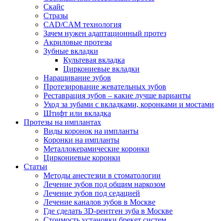
Скайс
Стразы
CAD/CAM технология
Зачем нужен адаптационный протез
Акриловые протезы
Зубные вкладки
Культевая вкладка
Циркониевые вкладки
Наращивание зубов
Протезирование жевательных зубов
Реставрация зубов – какие лучше варианты
Уход за зубами с вкладками, коронками и мостами
Штифт или вкладка
Протезы на имплантах
Виды коронок на импланты
Коронки на импланты
Металлокерамические коронки
Циркониевые коронки
Статьи
Методы анестезии в стоматологии
Лечение зубов под общим наркозом
Лечение зубов под седацией
Лечение каналов зубов в Москве
Где сделать 3D-рентген зуба в Москве
Стоимость установки брекет систем