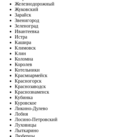
Железнодорожный
Жуковский
Зарайск
Звенигород
Зеленоград
Ивантеевка
Истра
Кашира
Климовск
Клин
Коломна
Королев
Котельники
Красмоармейск
Красногорск
Краснозаводск
Краснознаменск
Кубинка
Куровское
Ликино-Дулево
Лобня
Лосино-Петровский
Луховицы
Лыткарино
Люберцы