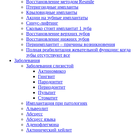
Восстановление методом Resmile
Птеригоидные импланты
Крыловидные импланты
Акции на зубные имплантаты
Синус-лифтинг
Сколько стоит имплантат 1 зуба
Восстановление верхних зубов
Восстановление нижних зубов
Периимплантит – причины возникновения
Полная реабилитация жевательной функции: когда
зубы отсутствуют все
Заболевания
Заболевания слизистой
Актиномикоз
Гингвит
Пародонтит
Периодонтит
Пульпит
Стоматит
Имплантация при патологиях
Альвеолит
Абсцесс
Абсцесс языка
Аденофлегмона
Актинический хейлит