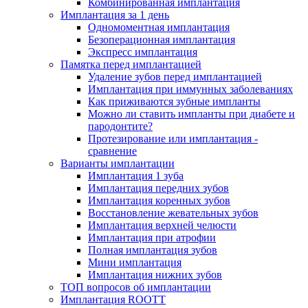
Комбинированная имплантация
Имплантация за 1 день
Одномоментная имплантация
Безоперационная имплантация
Экспресс имплантация
Памятка перед имплантацией
Удаление зубов перед имплантацией
Имплантация при иммунных заболеваниях
Как приживаются зубные импланты
Можно ли ставить импланты при диабете и
пародонтите?
Протезирование или имплантация -
сравнение
Варианты имплантации
Имплантация 1 зуба
Имплантация передних зубов
Имплантация коренных зубов
Восстановление жевательных зубов
Имплантация верхней челюсти
Имплантация при атрофии
Полная имплантация зубов
Мини имплантация
Имплантация нижних зубов
ТОП вопросов об имплантации
Имплантация ROOTT