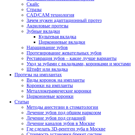
Скайс
Стразы
CAD/CAM технология
Зачем нужен адаптационный протез
Акриловые протезы
Зубные вкладки
Культевая вкладка
Циркониевые вкладки
Наращивание зубов
Протезирование жевательных зубов
Реставрация зубов – какие лучше варианты
Уход за зубами с вкладками, коронками и мостами
Штифт или вкладка
Протезы на имплантах
Виды коронок на импланты
Коронки на импланты
Металлокерамические коронки
Циркониевые коронки
Статьи
Методы анестезии в стоматологии
Лечение зубов под общим наркозом
Лечение зубов под седацией
Лечение каналов зубов в Москве
Где сделать 3D-рентген зуба в Москве
Стоимость установки брекет систем