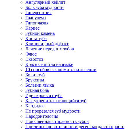
Ангулярный хейлит
Боль зуба мудрости
Гиперестезия
Гранулема
Гипоплазия
Кариес
Зубной камень
Киста зуба
Клиновидный дефект
Лечение передних зубов
Флюс
Экзостоз
Красные пятна на языке
10 способов сэкономить на лечении
Болит зуб
Бруксизм
Болезни языка
Зубная боль
Идет кровь из зуба
Как укрепить шатающийся зуб
Кандидоз
Не прорезался зуб мудрости
Пародонтология
Повышенная стираемость зубов
Причины кровоточивости десен: когда это просто