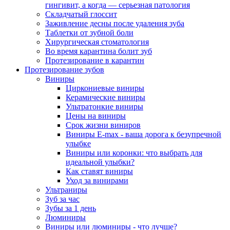
гингивит, а когда — серьезная патология
Складчатый глоссит
Заживление десны после удаления зуба
Таблетки от зубной боли
Хирургическая стоматология
Во время карантина болит зуб
Протезирование в карантин
Протезирование зубов
Виниры
Циркониевые виниры
Керамические виниры
Ультратонкие виниры
Цены на виниры
Срок жизни виниров
Виниры E-max - ваша дорога к безупречной
улыбке
Виниры или коронки: что выбрать для
идеальной улыбки?
Как ставят виниры
Уход за винирами
Ультраниры
Зуб за час
Зубы за 1 день
Люминиры
Виниры или люминиры - что лучше?