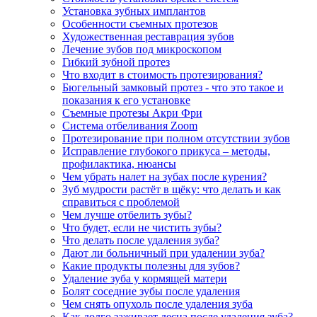
Установка зубных имплантов
Особенности съемных протезов
Художественная реставрация зубов
Лечение зубов под микроскопом
Гибкий зубной протез
Что входит в стоимость протезирования?
Бюгельный замковый протез - что это такое и
показания к его установке
Съемные протезы Акри Фри
Система отбеливания Zoom
Протезирование при полном отсутствии зубов
Исправление глубокого прикуса – методы,
профилактика, нюансы
Чем убрать налет на зубах после курения?
Зуб мудрости растёт в щёку: что делать и как
справиться с проблемой
Чем лучше отбелить зубы?
Что будет, если не чистить зубы?
Что делать после удаления зуба?
Дают ли больничный при удалении зуба?
Какие продукты полезны для зубов?
Удаление зуба у кормящей матери
Болят соседние зубы после удаления
Чем снять опухоль после удаления зуба
Как долго заживает десна после удаления зуба?