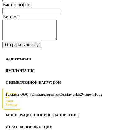
Ваш телефон:
Вопрос:
ОДНОФАЗНАЯ
ИМПЛАНТАЦИЯ
С НЕМЕДЛЕННОЙ НАГРУЗКОЙ
Узнать
Реклама ООО «Стоматология РиСмайл» erid:2VtzqwyHCa2
об
этом
больше
БЕЗОПЕРАЦИОННОЕ ВОССТАНОВЛЕНИЕ
ЖЕВАТЕЛЬНОЙ ФУНКЦИИ