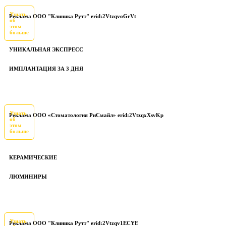
Узнать
Реклама ООО "Клиника Рутт" erid:2VtzqvoGrVt
об
этом
больше
УНИКАЛЬНАЯ ЭКСПРЕСС
ИМПЛАНТАЦИЯ ЗА 3 ДНЯ
Узнать
Реклама ООО «Стоматология РиСмайл» erid:2VtzqxXsvKp
об
этом
больше
КЕРАМИЧЕСКИЕ
ЛЮМИНИРЫ
Узнать
Реклама ООО "Клиника Рутт" erid:2Vtzqv1ECYE