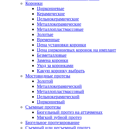
Коронки
Циркониевые
Керамические
Цельнокерамические
Металлокерамические
Металлопластмассовые
Золотые
Временные
Цена установки коронки
Цена циркониевых коронок на имплант
Безметалловые
Замена коронки
Уход за коронками
Какую коронку выбрать
Мостовидные протезы
Золотой
Металлокерамический
Металлопластмассовый
Цельнокерамический
Циркониевый
Съемные протезы
Бюгельный протез на аттачменах
Мягкий зубной протез
Бюгельное протезирование
Съемный или несъемный протез