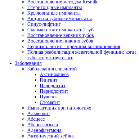
Восстановление методом Resmile
Птеригоидные импланты
Крыловидные импланты
Акции на зубные имплантаты
Синус-лифтинг
Сколько стоит имплантат 1 зуба
Восстановление верхних зубов
Восстановление нижних зубов
Периимплантит – причины возникновения
Полная реабилитация жевательной функции: когда
зубы отсутствуют все
Заболевания
Заболевания слизистой
Актиномикоз
Гингвит
Пародонтит
Периодонтит
Пульпит
Стоматит
Имплантация при патологиях
Альвеолит
Абсцесс
Абсцесс языка
Аденофлегмона
Актинический хейлит