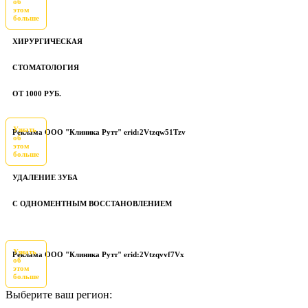
об
этом
больше
ХИРУРГИЧЕСКАЯ
СТОМАТОЛОГИЯ
ОТ 1000 РУБ.
Узнать
Реклама ООО "Клиника Рутт" erid:2Vtzqw51Tzv
об
этом
больше
УДАЛЕНИЕ ЗУБА
С ОДНОМЕНТНЫМ ВОССТАНОВЛЕНИЕМ
Узнать
Реклама ООО "Клиника Рутт" erid:2Vtzqvvf7Vx
об
этом
больше
Выберите ваш регион: