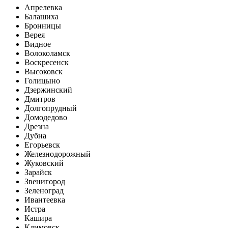
Апрелевка
Балашиха
Бронницы
Верея
Видное
Волоколамск
Воскресенск
Высоковск
Голицыно
Дзержинский
Дмитров
Долгопрудный
Домодедово
Дрезна
Дубна
Егорьевск
Железнодорожный
Жуковский
Зарайск
Звенигород
Зеленоград
Ивантеевка
Истра
Кашира
Климовск