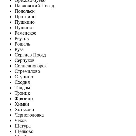
Орехово-Зуево
Павловский Посад
Подольск
Протвино
Пушкино
Пущино
Раменское
Реутов
Рошаль
Руза
Сергиев Посад
Серпухов
Солнечногорск
Стремилово
Ступино
Сходня
Талдом
Троицк
Фрязино
Химки
Хотьково
Черноголовка
Чехов
Шатура
Щелково