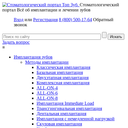
Стоматологический
портал
Всё об имплантации и лечении зубов
Вход
или
Регистрация
8 (800) 500-17-64
Обратный
звонок
Задать вопрос
≡
Имплантация зубов
Методы имплантации
Классическая имплантация
Базальная имплантация
Двухэтапная имплантация
Комплексная имплантация
ALL-ON-4
ALL-ON-6
ALL-ON-8
Имплантация Immediate Load
Трансгингивальная имплантация
Дентальная имплантация
Имплантация с немедленной нагрузкой
Скуловая имплантация