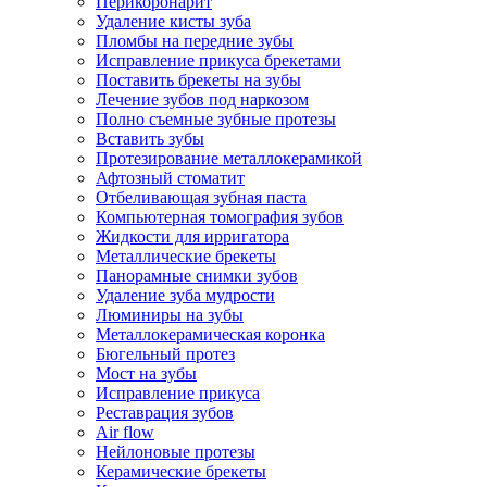
Перикоронарит
Удаление кисты зуба
Пломбы на передние зубы
Исправление прикуса брекетами
Поставить брекеты на зубы
Лечение зубов под наркозом
Полно съемные зубные протезы
Вставить зубы
Протезирование металлокерамикой
Афтозный стоматит
Отбеливающая зубная паста
Компьютерная томография зубов
Жидкости для ирригатора
Металлические брекеты
Панорамные снимки зубов
Удаление зуба мудрости
Люминиры на зубы
Металлокерамическая коронка
Бюгельный протез
Мост на зубы
Исправление прикуса
Реставрация зубов
Air flow
Нейлоновые протезы
Керамические брекеты