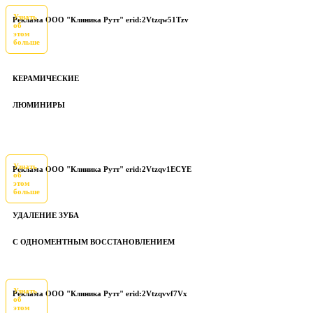
Узнать
Реклама ООО "Клиника Рутт" erid:2Vtzqw51Tzv
об
этом
больше
КЕРАМИЧЕСКИЕ
ЛЮМИНИРЫ
Узнать
Реклама ООО "Клиника Рутт" erid:2Vtzqv1ECYE
об
этом
больше
УДАЛЕНИЕ ЗУБА
С ОДНОМЕНТНЫМ ВОССТАНОВЛЕНИЕМ
Узнать
Реклама ООО "Клиника Рутт" erid:2Vtzqvvf7Vx
об
этом