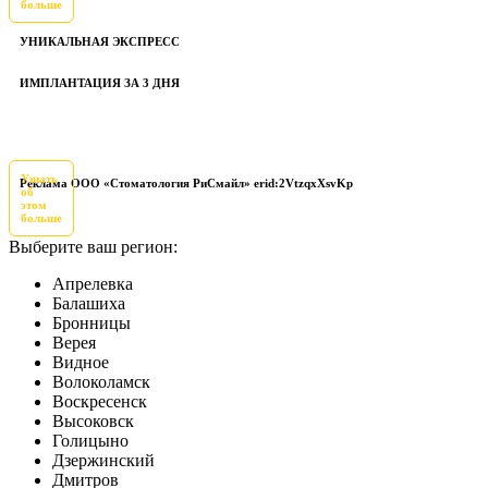
больше
УНИКАЛЬНАЯ ЭКСПРЕСС
ИМПЛАНТАЦИЯ ЗА 3 ДНЯ
Узнать
Реклама ООО «Стоматология РиСмайл» erid:2VtzqxXsvKp
об
этом
больше
Выберите ваш регион:
Апрелевка
Балашиха
Бронницы
Верея
Видное
Волоколамск
Воскресенск
Высоковск
Голицыно
Дзержинский
Дмитров