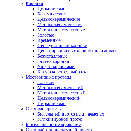
Коронки
Циркониевые
Керамические
Цельнокерамические
Металлокерамические
Металлопластмассовые
Золотые
Временные
Цена установки коронки
Цена циркониевых коронок на имплант
Безметалловые
Замена коронки
Уход за коронками
Какую коронку выбрать
Мостовидные протезы
Золотой
Металлокерамический
Металлопластмассовый
Цельнокерамический
Циркониевый
Съемные протезы
Бюгельный протез на аттачменах
Мягкий зубной протез
Бюгельное протезирование
Съемный или несъемный протез