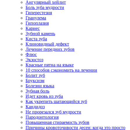
Ангулярный хейлит
Боль зуба мудрости
Гиперестезия
Гранулема
Гипоплазия
Кариес
Зубной камень
Киста зуба
Клиновидный дефект
Лечение передних зубов
Флюс
Экзостоз
Красные пятна на языке
10 способов сэкономить на лечении
Болит зуб
Бруксизм
Болезни языка
Зубная боль
Идет кровь из зуба
Как укрепить шатающийся зуб
Кандидоз
Не прорезался зуб мудрости
Пародонтология
Повышенная стираемость зубов
Причины кровоточивости десен: когда это просто