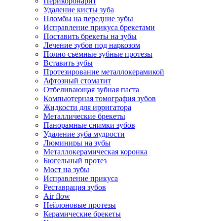
Перикоронарит
Удаление кисты зуба
Пломбы на передние зубы
Исправление прикуса брекетами
Поставить брекеты на зубы
Лечение зубов под наркозом
Полно съемные зубные протезы
Вставить зубы
Протезирование металлокерамикой
Афтозный стоматит
Отбеливающая зубная паста
Компьютерная томография зубов
Жидкости для ирригатора
Металлические брекеты
Панорамные снимки зубов
Удаление зуба мудрости
Люминиры на зубы
Металлокерамическая коронка
Бюгельный протез
Мост на зубы
Исправление прикуса
Реставрация зубов
Air flow
Нейлоновые протезы
Керамические брекеты