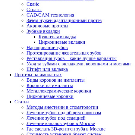
Скайс
Стразы
CAD/CAM технология
Зачем нужен адаптационный протез
Акриловые протезы
Зубные вкладки
Культевая вкладка
Циркониевые вкладки
Наращивание зубов
Протезирование жевательных зубов
Реставрация зубов – какие лучше варианты
Уход за зубами с вкладками, коронками и мостами
Штифт или вкладка
Протезы на имплантах
Виды коронок на импланты
Коронки на импланты
Металлокерамические коронки
Циркониевые коронки
Статьи
Методы анестезии в стоматологии
Лечение зубов под общим наркозом
Лечение зубов под седацией
Лечение каналов зубов в Москве
Где сделать 3D-рентген зуба в Москве
Стоимость установки брекет систем