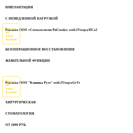
ИМПЛАНТАЦИЯ
С НЕМЕДЛЕННОЙ НАГРУЗКОЙ
Узнать
Реклама ООО «Стоматология РиСмайл» erid:2VtzqwyHCa2
об
этом
больше
БЕЗОПЕРАЦИОННОЕ ВОССТАНОВЛЕНИЕ
ЖЕВАТЕЛЬНОЙ ФУНКЦИИ
Узнать
Реклама ООО "Клиника Рутт" erid:2VtzqvoGrVt
об
этом
больше
ХИРУРГИЧЕСКАЯ
СТОМАТОЛОГИЯ
ОТ 1000 РУБ.