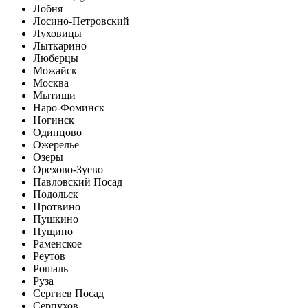
Лобня
Лосино-Петровский
Луховицы
Лыткарино
Люберцы
Можайск
Москва
Мытищи
Наро-Фоминск
Ногинск
Одинцово
Ожерелье
Озеры
Орехово-Зуево
Павловский Посад
Подольск
Протвино
Пушкино
Пущино
Раменское
Реутов
Рошаль
Руза
Сергиев Посад
Серпухов