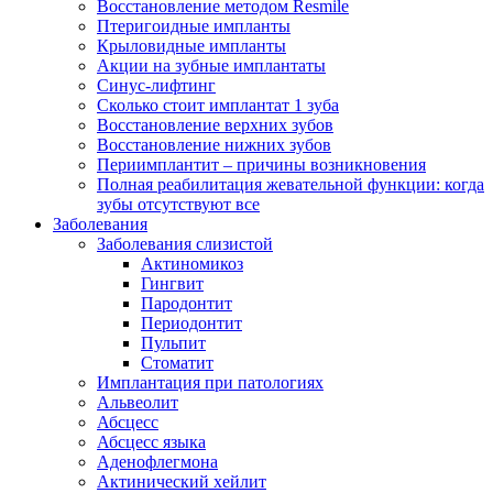
Восстановление методом Resmile
Птеригоидные импланты
Крыловидные импланты
Акции на зубные имплантаты
Синус-лифтинг
Сколько стоит имплантат 1 зуба
Восстановление верхних зубов
Восстановление нижних зубов
Периимплантит – причины возникновения
Полная реабилитация жевательной функции: когда
зубы отсутствуют все
Заболевания
Заболевания слизистой
Актиномикоз
Гингвит
Пародонтит
Периодонтит
Пульпит
Стоматит
Имплантация при патологиях
Альвеолит
Абсцесс
Абсцесс языка
Аденофлегмона
Актинический хейлит