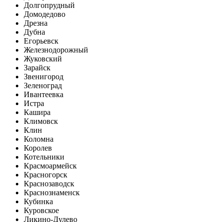
Долгопрудный
Домодедово
Дрезна
Дубна
Егорьевск
Железнодорожный
Жуковский
Зарайск
Звенигород
Зеленоград
Ивантеевка
Истра
Кашира
Климовск
Клин
Коломна
Королев
Котельники
Красмоармейск
Красногорск
Краснозаводск
Краснознаменск
Кубинка
Куровское
Ликино-Дулево