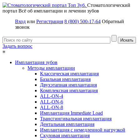
Стоматологический
портал
Всё об имплантации и лечении зубов
Вход
или
Регистрация
8 (800) 500-17-64
Обратный
звонок
Задать вопрос
≡
Имплантация зубов
Методы имплантации
Классическая имплантация
Базальная имплантация
Двухэтапная имплантация
Комплексная имплантация
ALL-ON-4
ALL-ON-6
ALL-ON-8
Имплантация Immediate Load
Трансгингивальная имплантация
Дентальная имплантация
Имплантация с немедленной нагрузкой
Скуловая имплантация