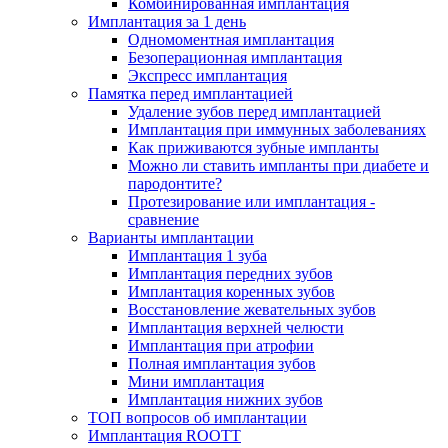
Комбинированная имплантация
Имплантация за 1 день
Одномоментная имплантация
Безоперационная имплантация
Экспресс имплантация
Памятка перед имплантацией
Удаление зубов перед имплантацией
Имплантация при иммунных заболеваниях
Как приживаются зубные импланты
Можно ли ставить импланты при диабете и
пародонтите?
Протезирование или имплантация -
сравнение
Варианты имплантации
Имплантация 1 зуба
Имплантация передних зубов
Имплантация коренных зубов
Восстановление жевательных зубов
Имплантация верхней челюсти
Имплантация при атрофии
Полная имплантация зубов
Мини имплантация
Имплантация нижних зубов
ТОП вопросов об имплантации
Имплантация ROOTT