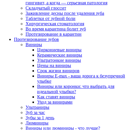
гингивит, а когда — серьезная патология
Складчатый глоссит
Заживление десны после удаления зуба
Таблетки от зубной боли
Хирургическая стоматология
Во время карантина болит зуб
Протезирование в карантин
Протезирование зубов
Виниры
Циркониевые виниры
Керамические виниры
Ультратонкие виниры
Цены на виниры
Срок жизни виниров
Виниры E-max - ваша дорога к безупречной
улыбке
Виниры или коронки: что выбрать для
идеальной улыбки?
Как ставят виниры
Уход за винирами
Ультраниры
Зуб за час
Зубы за 1 день
Люминиры
Виниры или люминиры - что лучше?