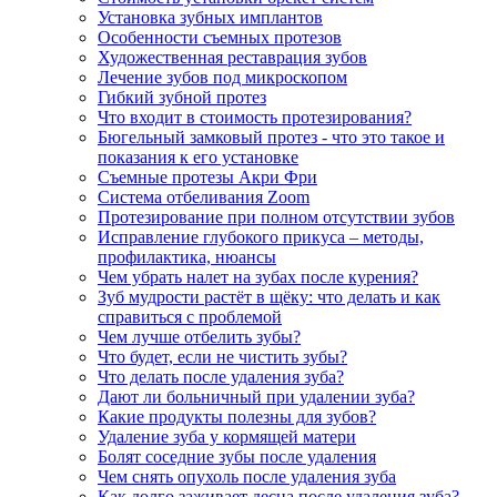
Установка зубных имплантов
Особенности съемных протезов
Художественная реставрация зубов
Лечение зубов под микроскопом
Гибкий зубной протез
Что входит в стоимость протезирования?
Бюгельный замковый протез - что это такое и
показания к его установке
Съемные протезы Акри Фри
Система отбеливания Zoom
Протезирование при полном отсутствии зубов
Исправление глубокого прикуса – методы,
профилактика, нюансы
Чем убрать налет на зубах после курения?
Зуб мудрости растёт в щёку: что делать и как
справиться с проблемой
Чем лучше отбелить зубы?
Что будет, если не чистить зубы?
Что делать после удаления зуба?
Дают ли больничный при удалении зуба?
Какие продукты полезны для зубов?
Удаление зуба у кормящей матери
Болят соседние зубы после удаления
Чем снять опухоль после удаления зуба
Как долго заживает десна после удаления зуба?