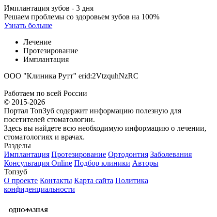
Имплантация зубов - 3 дня
Решаем проблемы со здоровьем зубов на 100%
Узнать больше
Лечение
Протезирование
Имплантация
ООО "Клиника Рутт" erid:2VtzquhNzRC
Работаем по всей России
© 2015-2026
Портал ТопЗуб содержит информацию полезную для
посетителей стоматологии.
Здесь вы найдете всю необходимую информацию о лечении,
стоматологиях и врачах.
Разделы
Имплантация
Протезирование
Ортодонтия
Заболевания
Консультация Online
Подбор клиники
Авторы
Топзуб
О проекте
Контакты
Карта сайта
Политика
конфиденциальности
ОДНОФАЗНАЯ