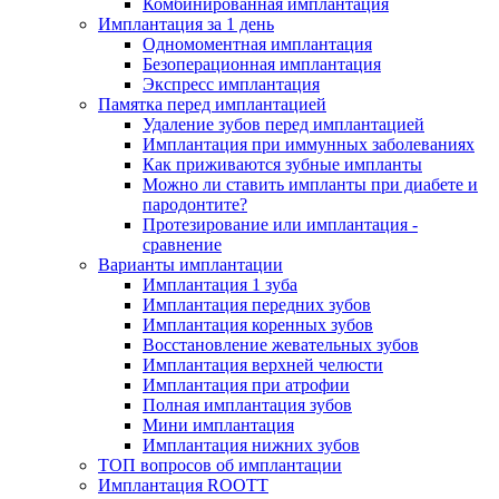
Комбинированная имплантация
Имплантация за 1 день
Одномоментная имплантация
Безоперационная имплантация
Экспресс имплантация
Памятка перед имплантацией
Удаление зубов перед имплантацией
Имплантация при иммунных заболеваниях
Как приживаются зубные импланты
Можно ли ставить импланты при диабете и
пародонтите?
Протезирование или имплантация -
сравнение
Варианты имплантации
Имплантация 1 зуба
Имплантация передних зубов
Имплантация коренных зубов
Восстановление жевательных зубов
Имплантация верхней челюсти
Имплантация при атрофии
Полная имплантация зубов
Мини имплантация
Имплантация нижних зубов
ТОП вопросов об имплантации
Имплантация ROOTT