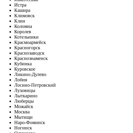
Истра
Кашира
Климовск
Клин
Коломна
Королев
Котельники
Красмоармейск
Красногорск
Краснозаводск
Краснознаменск
Кубинка
Куровское
Ликино-Дулево
Лобня
Лосино-Петровский
Луховицы
Лыткарино
Люберцы
Можайск
Москва
Мытищи
Наро-Фоминск
Ногинск