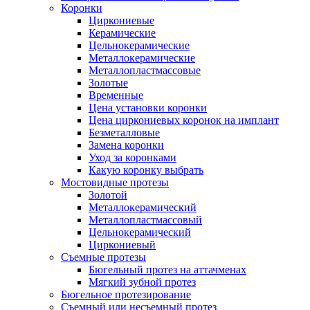
Коронки
Циркониевые
Керамические
Цельнокерамические
Металлокерамические
Металлопластмассовые
Золотые
Временные
Цена установки коронки
Цена циркониевых коронок на имплант
Безметалловые
Замена коронки
Уход за коронками
Какую коронку выбрать
Мостовидные протезы
Золотой
Металлокерамический
Металлопластмассовый
Цельнокерамический
Циркониевый
Съемные протезы
Бюгельный протез на аттачменах
Мягкий зубной протез
Бюгельное протезирование
Съемный или несъемный протез