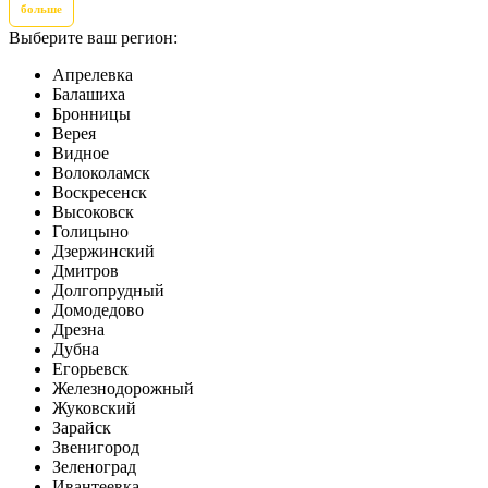
больше
Выберите ваш регион:
Апрелевка
Балашиха
Бронницы
Верея
Видное
Волоколамск
Воскресенск
Высоковск
Голицыно
Дзержинский
Дмитров
Долгопрудный
Домодедово
Дрезна
Дубна
Егорьевск
Железнодорожный
Жуковский
Зарайск
Звенигород
Зеленоград
Ивантеевка