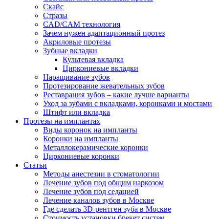
Скайс
Стразы
CAD/CAM технология
Зачем нужен адаптационный протез
Акриловые протезы
Зубные вкладки
Культевая вкладка
Циркониевые вкладки
Наращивание зубов
Протезирование жевательных зубов
Реставрация зубов – какие лучше варианты
Уход за зубами с вкладками, коронками и мостами
Штифт или вкладка
Протезы на имплантах
Виды коронок на импланты
Коронки на импланты
Металлокерамические коронки
Циркониевые коронки
Статьи
Методы анестезии в стоматологии
Лечение зубов под общим наркозом
Лечение зубов под седацией
Лечение каналов зубов в Москве
Где сделать 3D-рентген зуба в Москве
Стоимость установки брекет систем