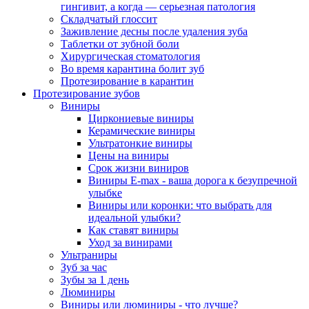
гингивит, а когда — серьезная патология
Складчатый глоссит
Заживление десны после удаления зуба
Таблетки от зубной боли
Хирургическая стоматология
Во время карантина болит зуб
Протезирование в карантин
Протезирование зубов
Виниры
Циркониевые виниры
Керамические виниры
Ультратонкие виниры
Цены на виниры
Срок жизни виниров
Виниры E-max - ваша дорога к безупречной
улыбке
Виниры или коронки: что выбрать для
идеальной улыбки?
Как ставят виниры
Уход за винирами
Ультраниры
Зуб за час
Зубы за 1 день
Люминиры
Виниры или люминиры - что лучше?