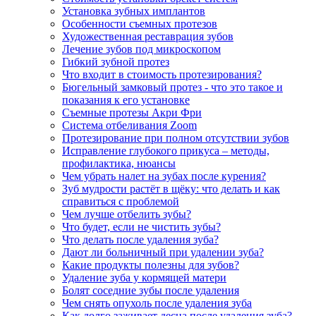
Установка зубных имплантов
Особенности съемных протезов
Художественная реставрация зубов
Лечение зубов под микроскопом
Гибкий зубной протез
Что входит в стоимость протезирования?
Бюгельный замковый протез - что это такое и
показания к его установке
Съемные протезы Акри Фри
Система отбеливания Zoom
Протезирование при полном отсутствии зубов
Исправление глубокого прикуса – методы,
профилактика, нюансы
Чем убрать налет на зубах после курения?
Зуб мудрости растёт в щёку: что делать и как
справиться с проблемой
Чем лучше отбелить зубы?
Что будет, если не чистить зубы?
Что делать после удаления зуба?
Дают ли больничный при удалении зуба?
Какие продукты полезны для зубов?
Удаление зуба у кормящей матери
Болят соседние зубы после удаления
Чем снять опухоль после удаления зуба
Как долго заживает десна после удаления зуба?