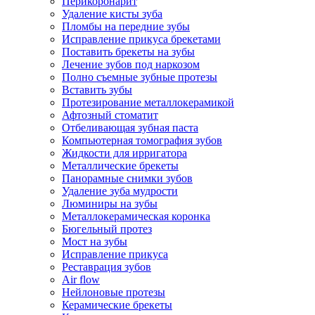
Перикоронарит
Удаление кисты зуба
Пломбы на передние зубы
Исправление прикуса брекетами
Поставить брекеты на зубы
Лечение зубов под наркозом
Полно съемные зубные протезы
Вставить зубы
Протезирование металлокерамикой
Афтозный стоматит
Отбеливающая зубная паста
Компьютерная томография зубов
Жидкости для ирригатора
Металлические брекеты
Панорамные снимки зубов
Удаление зуба мудрости
Люминиры на зубы
Металлокерамическая коронка
Бюгельный протез
Мост на зубы
Исправление прикуса
Реставрация зубов
Air flow
Нейлоновые протезы
Керамические брекеты