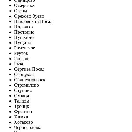
Одинцово
Ожерелье
Озеры
Орехово-Зуево
Павловский Посад
Подольск
Протвино
Пушкино
Пущино
Раменское
Реутов
Рошаль
Руза
Сергиев Посад
Серпухов
Солнечногорск
Стремилово
Ступино
Сходня
Талдом
Троицк
Фрязино
Химки
Хотьково
Черноголовка