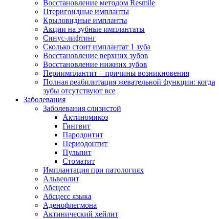
Восстановление методом Resmile
Птеригоидные импланты
Крыловидные импланты
Акции на зубные имплантаты
Синус-лифтинг
Сколько стоит имплантат 1 зуба
Восстановление верхних зубов
Восстановление нижних зубов
Периимплантит – причины возникновения
Полная реабилитация жевательной функции: когда
зубы отсутствуют все
Заболевания
Заболевания слизистой
Актиномикоз
Гингвит
Пародонтит
Периодонтит
Пульпит
Стоматит
Имплантация при патологиях
Альвеолит
Абсцесс
Абсцесс языка
Аденофлегмона
Актинический хейлит