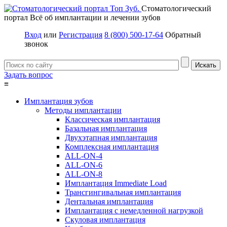
Стоматологический
портал
Всё об имплантации и лечении зубов
Вход
или
Регистрация
8 (800) 500-17-64
Обратный
звонок
Задать вопрос
≡
Имплантация зубов
Методы имплантации
Классическая имплантация
Базальная имплантация
Двухэтапная имплантация
Комплексная имплантация
ALL-ON-4
ALL-ON-6
ALL-ON-8
Имплантация Immediate Load
Трансгингивальная имплантация
Дентальная имплантация
Имплантация с немедленной нагрузкой
Скуловая имплантация