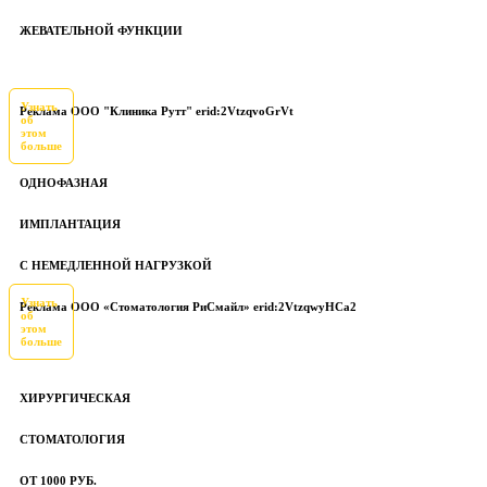
ЖЕВАТЕЛЬНОЙ ФУНКЦИИ
Узнать
Реклама ООО "Клиника Рутт" erid:2VtzqvoGrVt
об
этом
больше
ОДНОФАЗНАЯ
ИМПЛАНТАЦИЯ
С НЕМЕДЛЕННОЙ НАГРУЗКОЙ
Узнать
Реклама ООО «Стоматология РиСмайл» erid:2VtzqwyHCa2
об
этом
больше
ХИРУРГИЧЕСКАЯ
СТОМАТОЛОГИЯ
ОТ 1000 РУБ.