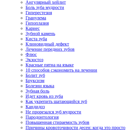
Ангулярный хейлит
Боль зуба мудрости
Гиперестезия
Гранулема
Гипоплазия
Кариес
Зубной камень
Киста зуба
Клиновидный дефект
Лечение передних зубов
Флюс
Экзостоз
Красные пятна на языке
10 способов сэкономить на лечении
Болит зуб
Бруксизм
Болезни языка
Зубная боль
Идет кровь из зуба
Как укрепить шатающийся зуб
Кандидоз
Не прорезался зуб мудрости
Пародонтология
Повышенная стираемость зубов
Причины кровоточивости десен: когда это просто