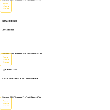
Реклама ООО "Клиника Рутт" erid:2Vtzqw51Tzv
Узнать
об этом
больше
КЕРАМИЧЕСКИЕ
ЛЮМИНИРЫ
Реклама ООО "Клиника Рутт" erid:2Vtzqv1ECYE
Узнать
об этом
больше
УДАЛЕНИЕ ЗУБА
С ОДНОМЕНТНЫМ ВОССТАНОВЛЕНИЕМ
Реклама ООО "Клиника Рутт" erid:2Vtzqvvf7Vx
Узнать
об этом
больше