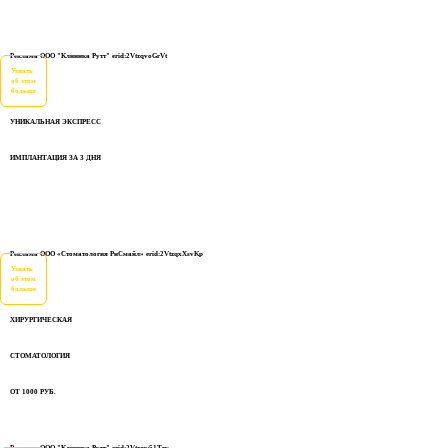
Реклама ООО "Клиника Рутт" erid:2VtzqvoGrVt
Узнать
об этом
больше
УНИКАЛЬНАЯ ЭКСПРЕСС
ИМПЛАНТАЦИЯ ЗА 3 ДНЯ
Реклама ООО «Стоматология РиСмайл» erid:2VtzqxXsvKp
Узнать
об этом
больше
ХИРУРГИЧЕСКАЯ
СТОМАТОЛОГИЯ
ОТ 1000 РУБ.