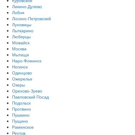
Куровское
Ликино-Дулево
Лобня
Лосино-Петровский
Луховицы
Лыткарино
Люберцы
Можайск
Москва
Мытищи
Наро-Фоминск
Ногинск
Одинцово
Ожерелье
Озеры
Орехово-Зуево
Павловский Посад
Подольск
Протвино
Пушкино
Пущино
Раменское
Реутов