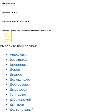
ОДНОФАЗНАЯ
ИМПЛАНТАЦИЯ
С НЕМЕДЛЕННОЙ НАГРУЗКОЙ
Реклама ООО «Стоматология РиСмайл» erid:2VtzqwyHCa2
Узнать
об этом
больше
Выберите ваш регион:
Апрелевка
Балашиха
Бронницы
Верея
Видное
Волоколамск
Воскресенск
Высоковск
Голицыно
Дзержинский
Дмитров
Долгопрудный