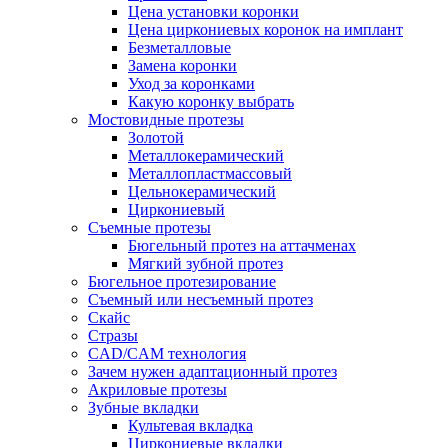
Цена установки коронки
Цена циркониевых коронок на имплант
Безметалловые
Замена коронки
Уход за коронками
Какую коронку выбрать
Мостовидные протезы
Золотой
Металлокерамический
Металлопластмассовый
Цельнокерамический
Циркониевый
Съемные протезы
Бюгельный протез на аттачменах
Мягкий зубной протез
Бюгельное протезирование
Съемный или несъемный протез
Скайс
Стразы
CAD/CAM технология
Зачем нужен адаптационный протез
Акриловые протезы
Зубные вкладки
Культевая вкладка
Циркониевые вкладки