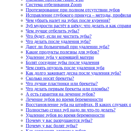
Система отбеливания Zoom
Протезирование при полном отсутствии зубов
Исправление глубокого прикуса – методы, профила
Чем убрать налет на зубах после курения?
Зуб мудрости растёт в щёку: что делать и как справ
Чем лучше отбелить зубы?
Что будет, если не чистить зубы?
Что делать после удаления зуба?
Дают ли больничный при удалении зуба?
Какие продукты полезны для зубов?
Удаление зуба у кормящей матери
Болят соседние зубы после удаления
Чем снять опухоль после удаления зуба
Как долго заживает десна после удаления зуба?
Сколько носят брекеты?
Что лучше пластинки или брекеты?
Что делать первым брекеты или пломбы?
А есть гарантия на лечение зубов?
Лечение зубов во время беременности
Восстановление зуба на штифтах. В каких случаях 
Полностью сгнил зуб надо ли что-то делать?
Удаление зубов во время беременности
Почему у вас разрушаются зубы?
Почему у вас болят зубы?
Как сохранить здоровье зубов