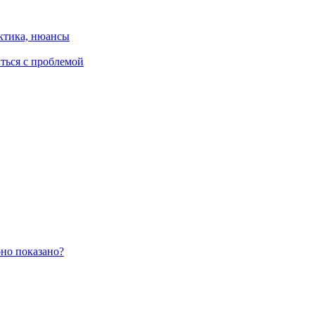
ктика, нюансы
иться с проблемой
оно показано?