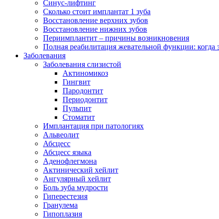
Синус-лифтинг
Сколько стоит имплантат 1 зуба
Восстановление верхних зубов
Восстановление нижних зубов
Периимплантит – причины возникновения
Полная реабилитация жевательной функции: когда 
Заболевания
Заболевания слизистой
Актиномикоз
Гингвит
Пародонтит
Периодонтит
Пульпит
Стоматит
Имплантация при патологиях
Альвеолит
Абсцесс
Абсцесс языка
Аденофлегмона
Актинический хейлит
Ангулярный хейлит
Боль зуба мудрости
Гиперестезия
Гранулема
Гипоплазия