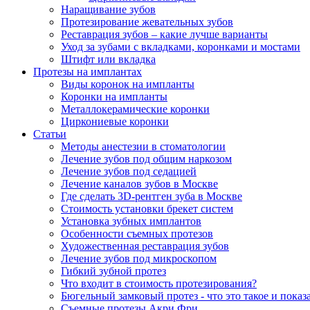
Наращивание зубов
Протезирование жевательных зубов
Реставрация зубов – какие лучше варианты
Уход за зубами с вкладками, коронками и мостами
Штифт или вкладка
Протезы на имплантах
Виды коронок на импланты
Коронки на импланты
Металлокерамические коронки
Циркониевые коронки
Статьи
Методы анестезии в стоматологии
Лечение зубов под общим наркозом
Лечение зубов под седацией
Лечение каналов зубов в Москве
Где сделать 3D-рентген зуба в Москве
Стоимость установки брекет систем
Установка зубных имплантов
Особенности съемных протезов
Художественная реставрация зубов
Лечение зубов под микроскопом
Гибкий зубной протез
Что входит в стоимость протезирования?
Бюгельный замковый протез - что это такое и показ
Съемные протезы Акри Фри