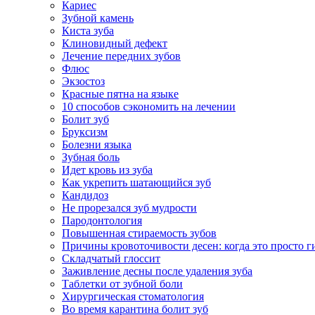
Кариес
Зубной камень
Киста зуба
Клиновидный дефект
Лечение передних зубов
Флюс
Экзостоз
Красные пятна на языке
10 способов сэкономить на лечении
Болит зуб
Бруксизм
Болезни языка
Зубная боль
Идет кровь из зуба
Как укрепить шатающийся зуб
Кандидоз
Не прорезался зуб мудрости
Пародонтология
Повышенная стираемость зубов
Причины кровоточивости десен: когда это просто ги
Складчатый глоссит
Заживление десны после удаления зуба
Таблетки от зубной боли
Хирургическая стоматология
Во время карантина болит зуб