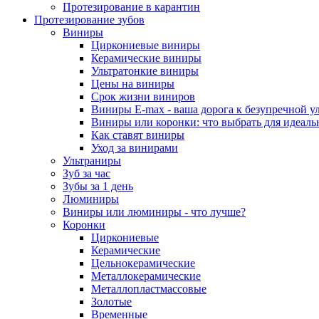
Протезирование в карантин
Протезирование зубов
Виниры
Циркониевые виниры
Керамические виниры
Ультратонкие виниры
Цены на виниры
Срок жизни виниров
Виниры E-max - ваша дорога к безупречной у
Виниры или коронки: что выбрать для идеал
Как ставят виниры
Уход за винирами
Ультраниры
Зуб за час
Зубы за 1 день
Люминиры
Виниры или люминиры - что лучше?
Коронки
Циркониевые
Керамические
Цельнокерамические
Металлокерамические
Металлопластмассовые
Золотые
Временные