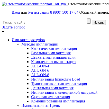
Стоматологический пор
Вход
или
Регистрация
8 (800) 500-17-64
Обратный звонок
Задать вопрос
≡
Имплантация зубов
Методы имплантации
Классическая имплантация
Базальная имплантация
Двухэтапная имплантация
Комплексная имплантация
ALL-ON-4
ALL-ON-6
ALL-ON-8
Имплантация Immediate Load
Трансгингивальная имплантация
Дентальная имплантация
Имплантация с немедленной нагрузкой
Скуловая имплантация
Комбинированная имплантация
Имплантация за 1 день