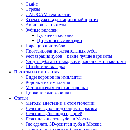
Скайс
Стразы
CAD/CAM технология
Зачем нужен адаптационный протез
Акриловые протезы
Зубные вкладки
Культевая вкладка
Циркониевые вкладки
Наращивание зубов
Протезирование жевательных зубов
Реставрация зубов – какие лучше варианты
Уход за зубами с вкладками, коронками и мостами
Штифт или вкладка
Протезы на имплантах
Виды коронок на импланты
Коронки на импланты
Металлокерамические коронки
Циркониевые коронки
Статьи
Методы анестезии в стоматологии
Лечение зубов под общим наркозом
Лечение зубов под седацией
Лечение каналов зубов в Москве
Где сделать 3D-рентген зуба в Москве
Стоимость установки брекет систем