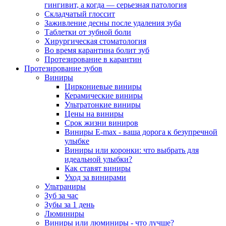
гингивит, а когда — серьезная патология
Складчатый глоссит
Заживление десны после удаления зуба
Таблетки от зубной боли
Хирургическая стоматология
Во время карантина болит зуб
Протезирование в карантин
Протезирование зубов
Виниры
Циркониевые виниры
Керамические виниры
Ультратонкие виниры
Цены на виниры
Срок жизни виниров
Виниры E-max - ваша дорога к безупречной
улыбке
Виниры или коронки: что выбрать для
идеальной улыбки?
Как ставят виниры
Уход за винирами
Ультраниры
Зуб за час
Зубы за 1 день
Люминиры
Виниры или люминиры - что лучше?