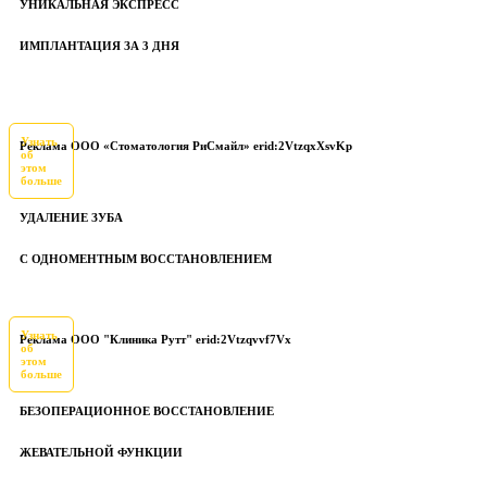
УНИКАЛЬНАЯ ЭКСПРЕСС
ИМПЛАНТАЦИЯ ЗА 3 ДНЯ
Узнать
Реклама ООО «Стоматология РиСмайл» erid:2VtzqxXsvKp
об
этом
больше
УДАЛЕНИЕ ЗУБА
С ОДНОМЕНТНЫМ ВОССТАНОВЛЕНИЕМ
Узнать
Реклама ООО "Клиника Рутт" erid:2Vtzqvvf7Vx
об
этом
больше
БЕЗОПЕРАЦИОННОЕ ВОССТАНОВЛЕНИЕ
ЖЕВАТЕЛЬНОЙ ФУНКЦИИ