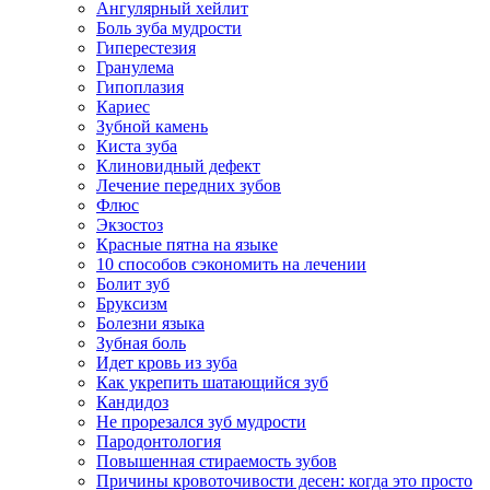
Ангулярный хейлит
Боль зуба мудрости
Гиперестезия
Гранулема
Гипоплазия
Кариес
Зубной камень
Киста зуба
Клиновидный дефект
Лечение передних зубов
Флюс
Экзостоз
Красные пятна на языке
10 способов сэкономить на лечении
Болит зуб
Бруксизм
Болезни языка
Зубная боль
Идет кровь из зуба
Как укрепить шатающийся зуб
Кандидоз
Не прорезался зуб мудрости
Пародонтология
Повышенная стираемость зубов
Причины кровоточивости десен: когда это просто