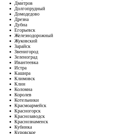
Дмитров
Долгопрудный
Домодедово
Дрезна
Дубна
Егорьевск
Железнодорожный
Жуковский
Зарайск
Звенигород
Зеленоград
Ивантеевка
Истра
Кашира
Климовск
Клин
Коломна
Королев
Котельники
Красмоармейск
Красногорск
Краснозаводск
Краснознаменск
Кубинка
Куровское