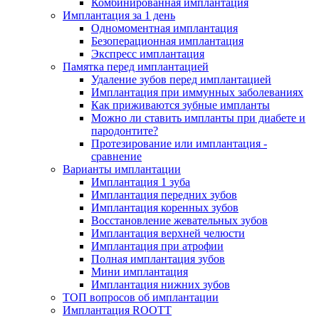
Комбинированная имплантация
Имплантация за 1 день
Одномоментная имплантация
Безоперационная имплантация
Экспресс имплантация
Памятка перед имплантацией
Удаление зубов перед имплантацией
Имплантация при иммунных заболеваниях
Как приживаются зубные импланты
Можно ли ставить импланты при диабете и
пародонтите?
Протезирование или имплантация -
сравнение
Варианты имплантации
Имплантация 1 зуба
Имплантация передних зубов
Имплантация коренных зубов
Восстановление жевательных зубов
Имплантация верхней челюсти
Имплантация при атрофии
Полная имплантация зубов
Мини имплантация
Имплантация нижних зубов
ТОП вопросов об имплантации
Имплантация ROOTT