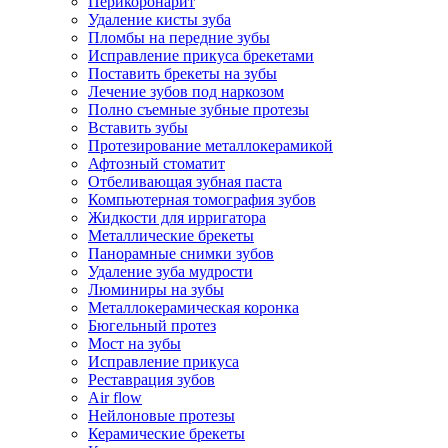
Перикоронарит
Удаление кисты зуба
Пломбы на передние зубы
Исправление прикуса брекетами
Поставить брекеты на зубы
Лечение зубов под наркозом
Полно съемные зубные протезы
Вставить зубы
Протезирование металлокерамикой
Афтозный стоматит
Отбеливающая зубная паста
Компьютерная томография зубов
Жидкости для ирригатора
Металлические брекеты
Панорамные снимки зубов
Удаление зуба мудрости
Люминиры на зубы
Металлокерамическая коронка
Бюгельный протез
Мост на зубы
Исправление прикуса
Реставрация зубов
Air flow
Нейлоновые протезы
Керамические брекеты