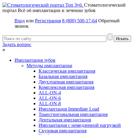
Стоматологический
портал
Всё об имплантации и лечении зубов
Вход
или
Регистрация
8 (800) 500-17-64
Обратный
звонок
Задать вопрос
≡
Имплантация зубов
Методы имплантации
Классическая имплантация
Базальная имплантация
Двухэтапная имплантация
Комплексная имплантация
ALL-ON-4
ALL-ON-6
ALL-ON-8
Имплантация Immediate Load
Трансгингивальная имплантация
Дентальная имплантация
Имплантация с немедленной нагрузкой
Скуловая имплантация