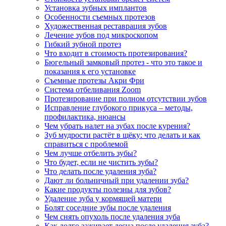
Установка зубных имплантов
Особенности съемных протезов
Художественная реставрация зубов
Лечение зубов под микроскопом
Гибкий зубной протез
Что входит в стоимость протезирования?
Бюгельный замковый протез - что это такое и
показания к его установке
Съемные протезы Акри Фри
Система отбеливания Zoom
Протезирование при полном отсутствии зубов
Исправление глубокого прикуса – методы,
профилактика, нюансы
Чем убрать налет на зубах после курения?
Зуб мудрости растёт в щёку: что делать и как
справиться с проблемой
Чем лучше отбелить зубы?
Что будет, если не чистить зубы?
Что делать после удаления зуба?
Дают ли больничный при удалении зуба?
Какие продукты полезны для зубов?
Удаление зуба у кормящей матери
Болят соседние зубы после удаления
Чем снять опухоль после удаления зуба
Как долго заживает десна после удаления зуба?