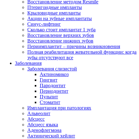
Восстановление методом Resmile
Птеригоидные импланты
Крыловидные импланты
Акции на зубные имплантаты
Синус-лифтинг
Сколько стоит имплантат 1 зуба
Восстановление верхних зубов
Восстановление нижних зубов
Периимплантит – причины возникновения
Полная реабилитация жевательной функции: когда
зубы отсутствуют все
Заболевания
Заболевания слизистой
Актиномикоз
Гингвит
Пародонтит
Периодонтит
Пульпит
Стоматит
Имплантация при патологиях
Альвеолит
Абсцесс
Абсцесс языка
Аденофлегмона
Актинический хейлит