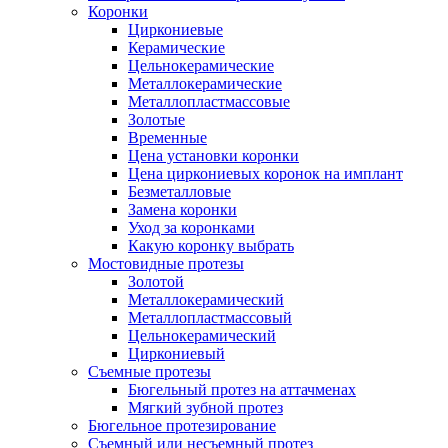
Коронки
Циркониевые
Керамические
Цельнокерамические
Металлокерамические
Металлопластмассовые
Золотые
Временные
Цена установки коронки
Цена циркониевых коронок на имплант
Безметалловые
Замена коронки
Уход за коронками
Какую коронку выбрать
Мостовидные протезы
Золотой
Металлокерамический
Металлопластмассовый
Цельнокерамический
Циркониевый
Съемные протезы
Бюгельный протез на аттачменах
Мягкий зубной протез
Бюгельное протезирование
Съемный или несъемный протез