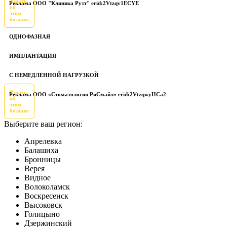
Узнать
Реклама ООО "Клиника Рутт" erid:2Vtzqv1ECYE
об
этом
больше
ОДНОФАЗНАЯ
ИМПЛАНТАЦИЯ
С НЕМЕДЛЕННОЙ НАГРУЗКОЙ
Узнать
Реклама ООО «Стоматология РиСмайл» erid:2VtzqwyHCa2
об
этом
больше
Выберите ваш регион:
Апрелевка
Балашиха
Бронницы
Верея
Видное
Волоколамск
Воскресенск
Высоковск
Голицыно
Дзержинский