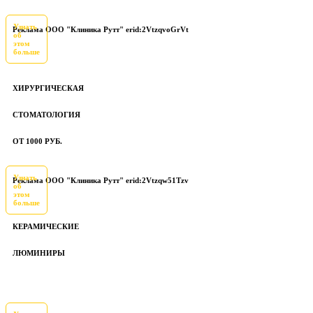
Узнать
Реклама ООО "Клиника Рутт" erid:2VtzqvoGrVt
об
этом
больше
ХИРУРГИЧЕСКАЯ
СТОМАТОЛОГИЯ
ОТ 1000 РУБ.
Узнать
Реклама ООО "Клиника Рутт" erid:2Vtzqw51Tzv
об
этом
больше
КЕРАМИЧЕСКИЕ
ЛЮМИНИРЫ