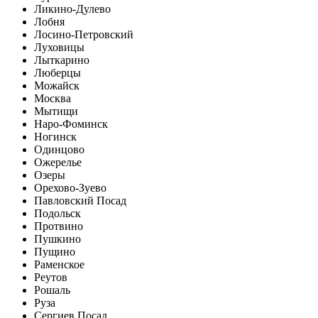
Ликино-Дулево
Лобня
Лосино-Петровский
Луховицы
Лыткарино
Люберцы
Можайск
Москва
Мытищи
Наро-Фоминск
Ногинск
Одинцово
Ожерелье
Озеры
Орехово-Зуево
Павловский Посад
Подольск
Протвино
Пушкино
Пущино
Раменское
Реутов
Рошаль
Руза
Сергиев Посад