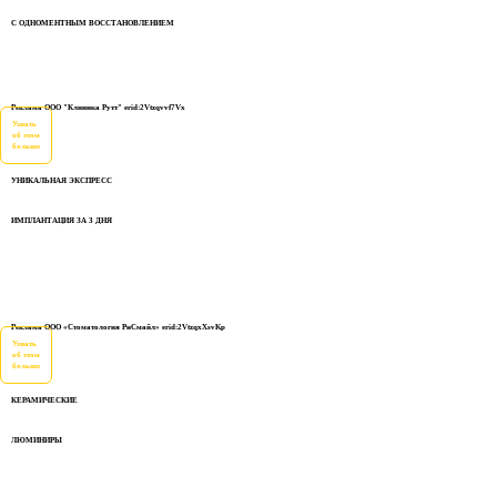
С ОДНОМЕНТНЫМ ВОССТАНОВЛЕНИЕМ
Реклама ООО "Клиника Рутт" erid:2Vtzqvvf7Vx
Узнать
об этом
больше
УНИКАЛЬНАЯ ЭКСПРЕСС
ИМПЛАНТАЦИЯ ЗА 3 ДНЯ
Реклама ООО «Стоматология РиСмайл» erid:2VtzqxXsvKp
Узнать
об этом
больше
КЕРАМИЧЕСКИЕ
ЛЮМИНИРЫ