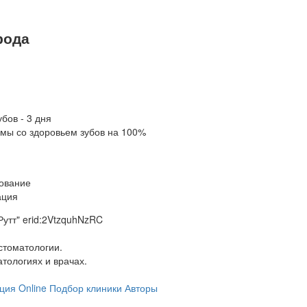
рода
бов - 3 дня
мы со здоровьем зубов на 100%
ование
ация
утт" erid:2VtzquhNzRC
стоматологии.
тологиях и врачах.
ция Online
Подбор клиники
Авторы