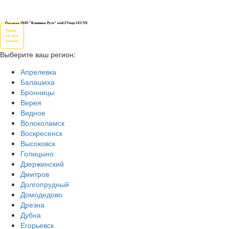
Реклама ООО "Клиника Рутт" erid:2Vtzqv1ECYE
Узнать
об этом
больше
Выберите ваш регион:
Апрелевка
Балашиха
Бронницы
Верея
Видное
Волоколамск
Воскресенск
Высоковск
Голицыно
Дзержинский
Дмитров
Долгопрудный
Домодедово
Дрезна
Дубна
Егорьевск