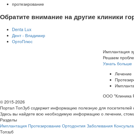
протезирование
Обратите внимание на другие клиники го
Denta Lux
Дент - Владимир
ОртоПлюс
Имплантация зу
Решаем пробле
Узнать больше
Лечение
Протезир
Имплант
ООО "Клиника Р
© 2015-2026
Портал ТопЗуб содержит информацию полезную для посетителей 
Здесь вы найдете всю необходимую информацию о лечении, стома
Разделы
Имплантация
Протезирование
Ортодонтия
Заболевания
Консульта
Топзуб