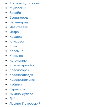
Железнодорожный
Жуковский
Зарайск
Звенигород
Зеленоград
Ивантеевка
Истра
Кашира
Климовск
Клин
Коломна
Королев
Котельники
Красмоармейск
Красногорск
Краснозаводск
Краснознаменск
Кубинка
Куровское
Ликино-Дулево
Лобня
Лосино-Петровский