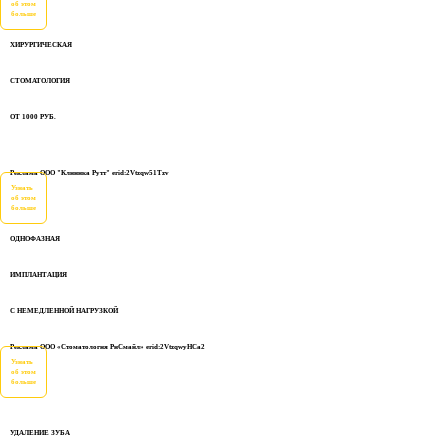
об этом
больше
ХИРУРГИЧЕСКАЯ
СТОМАТОЛОГИЯ
ОТ 1000 РУБ.
Реклама ООО "Клиника Рутт" erid:2Vtzqw51Tzv
Узнать
об этом
больше
ОДНОФАЗНАЯ
ИМПЛАНТАЦИЯ
С НЕМЕДЛЕННОЙ НАГРУЗКОЙ
Реклама ООО «Стоматология РиСмайл» erid:2VtzqwyHCa2
Узнать
об этом
больше
УДАЛЕНИЕ ЗУБА