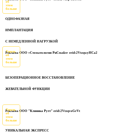
об
этом
больше
ОДНОФАЗНАЯ
ИМПЛАНТАЦИЯ
С НЕМЕДЛЕННОЙ НАГРУЗКОЙ
Узнать
Реклама ООО «Стоматология РиСмайл» erid:2VtzqwyHCa2
об
этом
больше
БЕЗОПЕРАЦИОННОЕ ВОССТАНОВЛЕНИЕ
ЖЕВАТЕЛЬНОЙ ФУНКЦИИ
Узнать
Реклама ООО "Клиника Рутт" erid:2VtzqvoGrVt
об
этом
больше
УНИКАЛЬНАЯ ЭКСПРЕСС