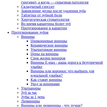
гингивит, а когда — серьезная патология
Складчатый глоссит
Заживление десны после удаления зуба
Таблетки от зубной боли
Хирургическая стоматология
Во время карантина болит зуб
Протезирование в карантин
Протезирование зубов
Виниры
Циркониевые виниры
Керамические виниры
Ультратонкие виниры
Цены на виниры
Срок жизни виниров
Виниры E-max - ваша дорога к безупречной
улыбке
Виниры или коронки: что выбрать для
идеальной улыбки?
Как ставят виниры
Уход за винирами
Ультраниры
Зуб за час
Зубы за 1 день
Люминиры
Виниры или люминиры - что лучше?