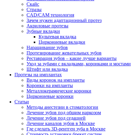
Скайс
Стразы
CAD/CAM технология
Зачем нужен адаптационный протез
Акриловые протезы
Зубные вкладки
Культевая вкладка
Циркониевые вкладки
Наращивание зубов
Протезирование жевательных зубов
Реставрация зубов – какие лучше варианты
Уход за зубами с вкладками, коронками и мостами
Штифт или вкладка
Протезы на имплантах
Виды коронок на импланты
Коронки на импланты
Металлокерамические коронки
Циркониевые коронки
Статьи
Методы анестезии в стоматологии
Лечение зубов под общим наркозом
Лечение зубов под седацией
Лечение каналов зубов в Москве
Где сделать 3D-рентген зуба в Москве
Стоимость установки брекет систем