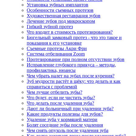
Установка зубных имплантов
Особенности съемных протезов
Художественная реставрация зубов
Лечение зубов под микроскопом
Гибкий зубной протез
Что входит в стоимость протезирования?
Бюгельный замковый протез - что это такое и
показания к его установке
Съемные протезы Акри Фри
Система отбеливания Zoom
Протезирование при полном отсутствии зубов
Исправление глубокого прикуса – методы,
профилактика, нюансы
Чем убрать налет на зубах после курения?
Зуб мудрости растёт в щёку: что делать и как
справиться с проблемой
Чем лучше отбелить зубы?
Что будет, если не чистить зубы?
Что делать после удаления зуба?
Дают ли больничный при удалении зуба?
Какие продукты полезны для зубов?
Удаление зуба у кормящей матери
Болят соседние зубы после удаления
Чем снять опухоль после удаления зуба
Как долго заживает десна после удаления зуба?