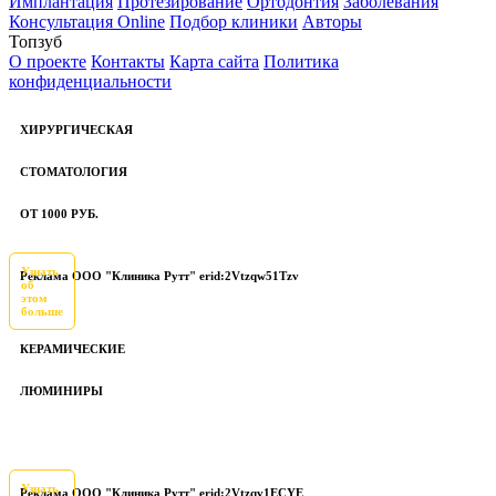
Имплантация
Протезирование
Ортодонтия
Заболевания
Консультация Online
Подбор клиники
Авторы
Топзуб
О проекте
Контакты
Карта сайта
Политика
конфиденциальности
ХИРУРГИЧЕСКАЯ
СТОМАТОЛОГИЯ
ОТ 1000 РУБ.
Узнать
Реклама ООО "Клиника Рутт" erid:2Vtzqw51Tzv
об
этом
больше
КЕРАМИЧЕСКИЕ
ЛЮМИНИРЫ
Узнать
Реклама ООО "Клиника Рутт" erid:2Vtzqv1ECYE