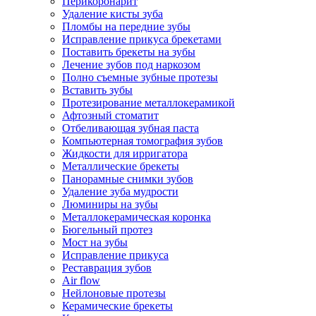
Перикоронарит
Удаление кисты зуба
Пломбы на передние зубы
Исправление прикуса брекетами
Поставить брекеты на зубы
Лечение зубов под наркозом
Полно съемные зубные протезы
Вставить зубы
Протезирование металлокерамикой
Афтозный стоматит
Отбеливающая зубная паста
Компьютерная томография зубов
Жидкости для ирригатора
Металлические брекеты
Панорамные снимки зубов
Удаление зуба мудрости
Люминиры на зубы
Металлокерамическая коронка
Бюгельный протез
Мост на зубы
Исправление прикуса
Реставрация зубов
Air flow
Нейлоновые протезы
Керамические брекеты