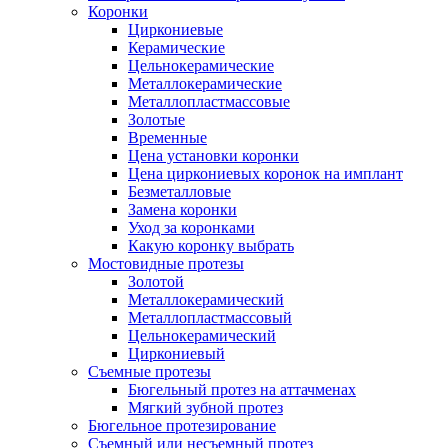
Коронки
Циркониевые
Керамические
Цельнокерамические
Металлокерамические
Металлопластмассовые
Золотые
Временные
Цена установки коронки
Цена циркониевых коронок на имплант
Безметалловые
Замена коронки
Уход за коронками
Какую коронку выбрать
Мостовидные протезы
Золотой
Металлокерамический
Металлопластмассовый
Цельнокерамический
Циркониевый
Съемные протезы
Бюгельный протез на аттачменах
Мягкий зубной протез
Бюгельное протезирование
Съемный или несъемный протез