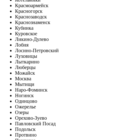
Красмоармейск
Красногорск
Краснозаводск
Краснознаменск
Кубинка
Куровское
Ликино-Дулево
Лобня
Лосино-Петровский
Луховицы
Лыткарино
Люберцы
Можайск
Москва
Мытищи
Наро-Фоминск
Ногинск
Одинцово
Ожерелье
Озеры
Орехово-Зуево
Павловский Посад
Подольск
Протвино