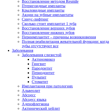
Восстановление методом Resmile
Птеригоидные импланты
Крыловидные импланты
Акции на зубные имплантаты
Синус-лифтинг
Сколько стоит имплантат 1 зуба
Восстановление верхних зубов
Восстановление нижних зубов
Периимплантит – причины возникновения
Полная реабилитация жевательной функции: когда
зубы отсутствуют все
Заболевания
Заболевания слизистой
Актиномикоз
Гингвит
Пародонтит
Периодонтит
Пульпит
Стоматит
Имплантация при патологиях
Альвеолит
Абсцесс
Абсцесс языка
Аденофлегмона
Актинический хейлит