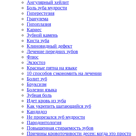
Ангулярный хейлит
Боль зуба мудрости
Гиперестезия
Гранулема
Гипоплазия
Кариес
Зубной камень
Киста зуба
Клиновидный дефект
Лечение передних зубов
Флюс
Экзостоз
Красные пятна на языке
10 способов сэкономить на лечении
Болит зуб
Бруксизм
Болезни языка
Зубная боль
Идет кровь из зуба
Как укрепить шатающийся зуб
Кандидоз
Не прорезался зуб мудрости
Пародонтология
Повышенная стираемость зубов
Причины кровоточивости десен: когда это просто