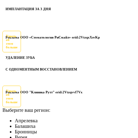
ИМПЛАНТАЦИЯ ЗА 3 ДНЯ
Узнать
Реклама ООО «Стоматология РиСмайл» erid:2VtzqxXsvKp
об
этом
больше
УДАЛЕНИЕ ЗУБА
С ОДНОМЕНТНЫМ ВОССТАНОВЛЕНИЕМ
Узнать
Реклама ООО "Клиника Рутт" erid:2Vtzqvvf7Vx
об
этом
больше
Выберите ваш регион:
Апрелевка
Балашиха
Бронницы
Верея