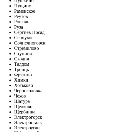
Пушкино
Пущино
Раменское
Реутов
Рошаль
Руза
Сергиев Посад
Серпухов
Солнечногорск
Стремилово
Ступино
Сходня
Талдом
Троицк
Фрязино
Химки
Хотьково
Черноголовка
Чехов
Шатура
Щелково
Щербинка
Электрогорск
Электросталь
Электроугли