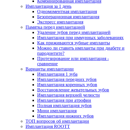
Комбинированная имплантация
Имплантация за 1 день
Одномоментная имплантация
Безоперационная имплантация
Экспресс имплантация
Памятка перед имплантацией
Удаление зубов перед имплантацией
Имплантация при иммунных заболеваниях
Как приживаются зубные импланты
Можно ли ставить импланты при диабете и
пародонтите?
Протезирование или имплантация -
сравнение
Варианты имплантации
Имплантация 1 зуба
Имплантация передних зубов
Имплантация коренных зубов
Восстановление жевательных зубов
Имплантация верхней челюсти
Имплантация при атрофии
Полная имплантация зубов
Мини имплантация
Имплантация нижних зубов
ТОП вопросов об имплантации
Имплантация ROOTT