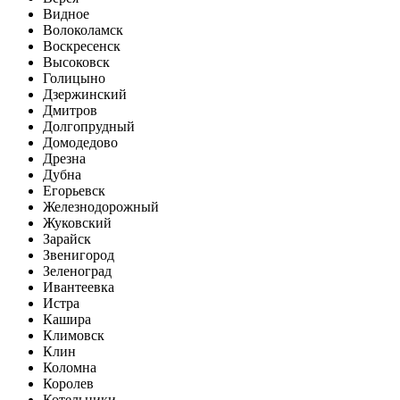
Видное
Волоколамск
Воскресенск
Высоковск
Голицыно
Дзержинский
Дмитров
Долгопрудный
Домодедово
Дрезна
Дубна
Егорьевск
Железнодорожный
Жуковский
Зарайск
Звенигород
Зеленоград
Ивантеевка
Истра
Кашира
Климовск
Клин
Коломна
Королев
Котельники