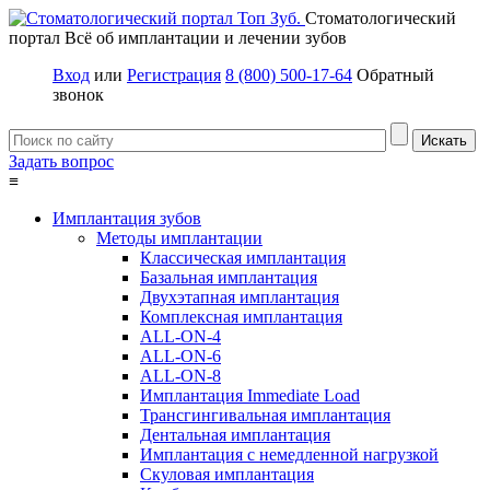
Стоматологический
портал
Всё об имплантации и лечении зубов
Вход
или
Регистрация
8 (800) 500-17-64
Обратный
звонок
Задать вопрос
≡
Имплантация зубов
Методы имплантации
Классическая имплантация
Базальная имплантация
Двухэтапная имплантация
Комплексная имплантация
ALL-ON-4
ALL-ON-6
ALL-ON-8
Имплантация Immediate Load
Трансгингивальная имплантация
Дентальная имплантация
Имплантация с немедленной нагрузкой
Скуловая имплантация