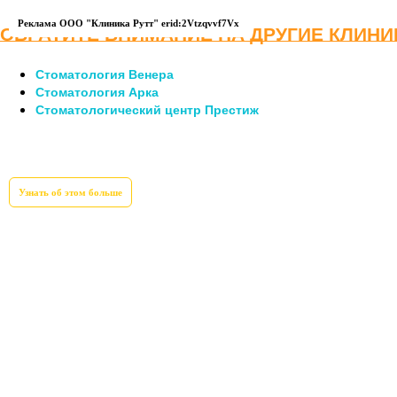
Реклама ООО "Клиника Рутт" erid:2Vtzqvvf7Vx
ОБРАТИТЕ ВНИМАНИЕ НА ДРУГИЕ КЛИНИ
Стоматология Венера
Стоматология Арка
Стоматологический центр Престиж
Узнать об этом больше