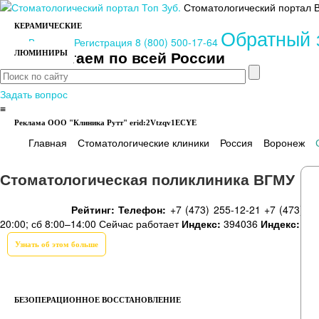
Стоматологический портал
КЕРАМИЧЕСКИЕ
Обратный 
Вход
или
Регистрация
8 (800) 500-17-64
Работаем по всей России
ЛЮМИНИРЫ
Задать вопрос
≡
Реклама ООО "Клиника Рутт" erid:2Vtzqv1ECYE
Имплантация зубов
Заболевания
Главная
Стоматологические клиники
Россия
Воронеж
Стоматологическая поликлиника ВГМУ
Рейтинг:
Телефон:
+7 (473) 255-12-21
+7 (473) 2
20:00; сб 8:00–14:00
Сейчас работает
Индекс:
394036
Индекс:
39
Узнать об этом больше
БЕЗОПЕРАЦИОННОЕ ВОССТАНОВЛЕНИЕ