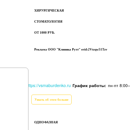
ХИРУРГИЧЕСКАЯ
СТОМАТОЛОГИЯ
ОТ 1000 РУБ.
Реклама ООО "Клиника Рутт" erid:2Vtzqw51Tzv
Статьи
мплантах
ьный сайт:
https://vsmaburdenko.ru
График работы:
пн-пт 8:00
Узнать об этом больше
ОДНОФАЗНАЯ