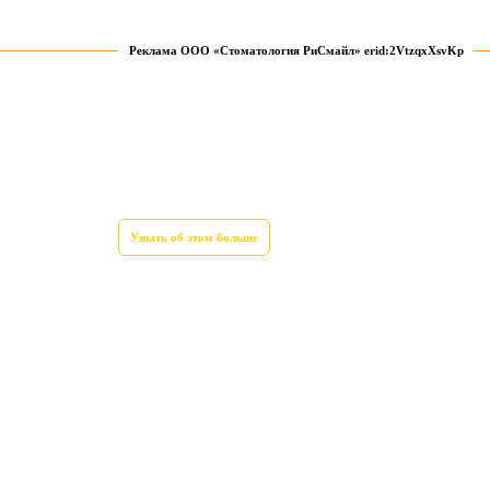
Реклама ООО «Стоматология РиСмайл» erid:2VtzqxXsvKp
Узнать об этом больше