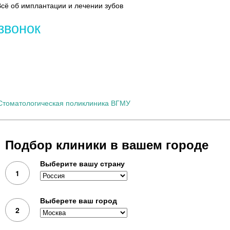
Всё об имплантации и лечении зубов
звонок
Протезирование зубов
Протезы на и
Стоматологическая поликлиника ВГМУ
Подбор клиники в вашем городе
53-04-74
Адрес:
Россия
,
Воронеж, просп. Революции, 14
Официал
4036
Выберите вашу страну
1
Выберете ваш город
2