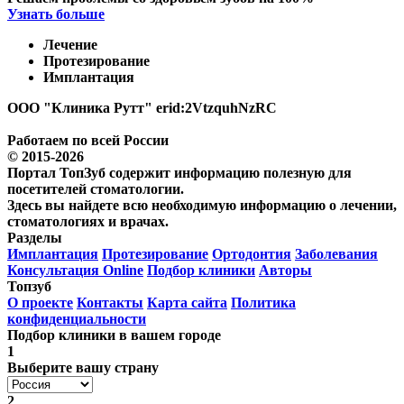
Узнать больше
Лечение
Протезирование
Имплантация
ООО "Клиника Рутт" erid:2VtzquhNzRC
Работаем по всей России
© 2015-2026
Портал ТопЗуб содержит информацию полезную для
посетителей стоматологии.
Здесь вы найдете всю необходимую информацию о лечении,
стоматологиях и врачах.
Разделы
Имплантация
Протезирование
Ортодонтия
Заболевания
Консультация Online
Подбор клиники
Авторы
Топзуб
О проекте
Контакты
Карта сайта
Политика
конфиденциальности
Подбор клиники в вашем городе
1
Выберите вашу страну
2