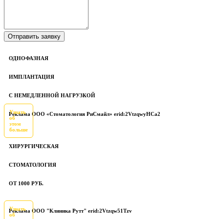
ОДНОФАЗНАЯ
ИМПЛАНТАЦИЯ
С НЕМЕДЛЕННОЙ НАГРУЗКОЙ
Узнать
Реклама ООО «Стоматология РиСмайл» erid:2VtzqwyHCa2
об
этом
больше
ХИРУРГИЧЕСКАЯ
СТОМАТОЛОГИЯ
ОТ 1000 РУБ.
Узнать
Реклама ООО "Клиника Рутт" erid:2Vtzqw51Tzv
об