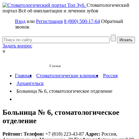
Стоматологический
портал
Всё об имплантации и лечении зубов
Вход
или
Регистрация
8 (800) 500-17-64
Обратный
звонок
Задать вопрос
≡
Имплантация зубов
Заболевания
Протезирование зубов
Статьи
Протезы на имплантах
Главная
Стоматологические клиники
Россия
Архангельск
Больница № 6, стоматологическое отделение
Больница № 6, стоматологическое
отделение
Рейтинг:
Телефон:
+7 (818) 223-43-87
Адрес:
Россия
,