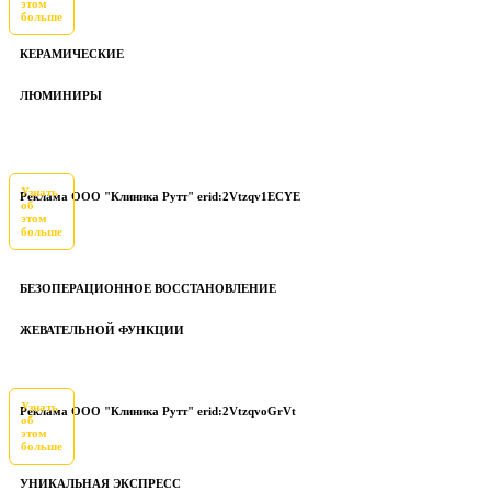
этом
больше
КЕРАМИЧЕСКИЕ
ЛЮМИНИРЫ
Узнать
Реклама ООО "Клиника Рутт" erid:2Vtzqv1ECYE
об
этом
больше
БЕЗОПЕРАЦИОННОЕ ВОССТАНОВЛЕНИЕ
ЖЕВАТЕЛЬНОЙ ФУНКЦИИ
Узнать
Реклама ООО "Клиника Рутт" erid:2VtzqvoGrVt
об
этом
больше
УНИКАЛЬНАЯ ЭКСПРЕСС