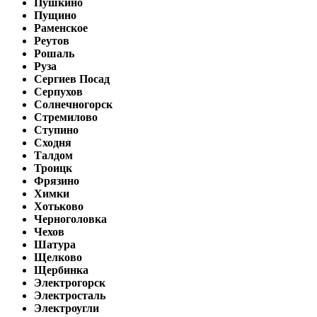
Пушкино
Пущино
Раменское
Реутов
Рошаль
Руза
Сергиев Посад
Серпухов
Солнечногорск
Стремилово
Ступино
Сходня
Талдом
Троицк
Фрязино
Химки
Хотьково
Черноголовка
Чехов
Шатура
Щелково
Щербинка
Электрогорск
Электросталь
Электроугли