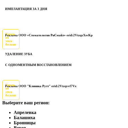
ИМПЛАНТАЦИЯ ЗА 3 ДНЯ
Узнать
Реклама ООО «Стоматология РиСмайл» erid:2VtzqxXsvKp
об
этом
больше
УДАЛЕНИЕ ЗУБА
С ОДНОМЕНТНЫМ ВОССТАНОВЛЕНИЕМ
Узнать
Реклама ООО "Клиника Рутт" erid:2Vtzqvvf7Vx
об
этом
больше
Выберите ваш регион:
Апрелевка
Балашиха
Бронницы
Верея