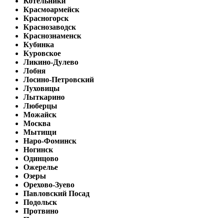
Котельники
Красмоармейск
Красногорск
Краснозаводск
Краснознаменск
Кубинка
Куровское
Ликино-Дулево
Лобня
Лосино-Петровский
Луховицы
Лыткарино
Люберцы
Можайск
Москва
Мытищи
Наро-Фоминск
Ногинск
Одинцово
Ожерелье
Озеры
Орехово-Зуево
Павловский Посад
Подольск
Протвино