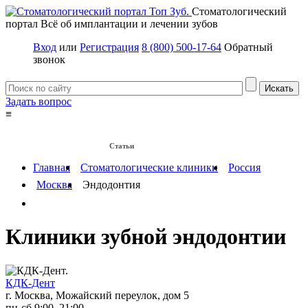
Стоматологический
портал
Всё об имплантации и лечении зубов
Вход
или
Регистрация
8 (800) 500-17-64
Обратный
звонок
Задать вопрос
≡
Имплантация зубов
Заболевания
Протезирование зубов
Статьи
Протезы на имплантах
Главная
Стоматологические клиники
Россия
Москва
Эндодонтия
Клиники зубной эндодонтии
КДК-Дент
г. Москва, Можайский переулок, дом 5
пн-сб 9:00–21:00