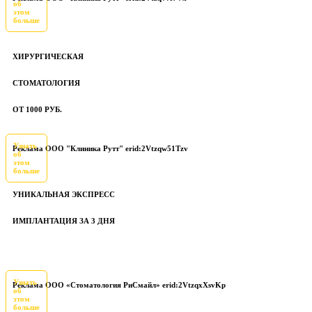
об
этом
больше
ХИРУРГИЧЕСКАЯ
СТОМАТОЛОГИЯ
ОТ 1000 РУБ.
Узнать
Реклама ООО "Клиника Рутт" erid:2Vtzqw51Tzv
об
этом
больше
УНИКАЛЬНАЯ ЭКСПРЕСС
ИМПЛАНТАЦИЯ ЗА 3 ДНЯ
Узнать
Реклама ООО «Стоматология РиСмайл» erid:2VtzqxXsvKp
об
этом
больше