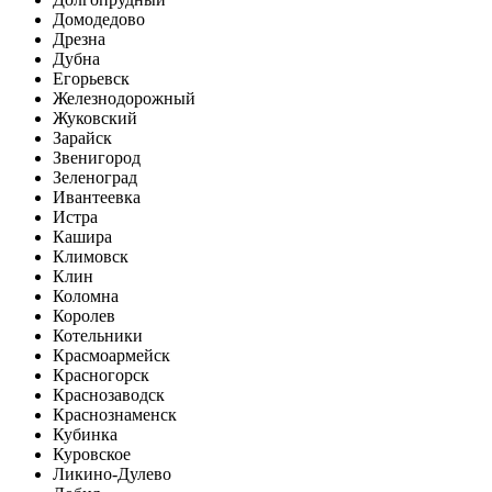
Домодедово
Дрезна
Дубна
Егорьевск
Железнодорожный
Жуковский
Зарайск
Звенигород
Зеленоград
Ивантеевка
Истра
Кашира
Климовск
Клин
Коломна
Королев
Котельники
Красмоармейск
Красногорск
Краснозаводск
Краснознаменск
Кубинка
Куровское
Ликино-Дулево