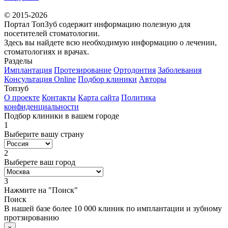
© 2015-2026
Портал ТопЗуб содержит информацию полезную для
посетителей стоматологии.
Здесь вы найдете всю необходимую информацию о лечении,
стоматологиях и врачах.
Разделы
Имплантация
Протезирование
Ортодонтия
Заболевания
Консультация Online
Подбор клиники
Авторы
Топзуб
О проекте
Контакты
Карта сайта
Политика
конфиденциальности
Подбор клиники в вашем городе
1
Выберите вашу страну
2
Выберете ваш город
3
Нажмите на "Поиск"
Поиск
В нашей базе более 10 000 клиник по имплантации и зубному
протзированию
x