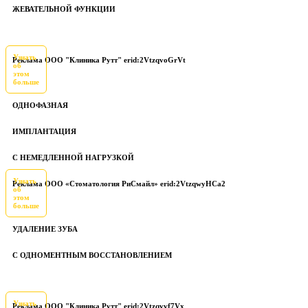
ЖЕВАТЕЛЬНОЙ ФУНКЦИИ
Узнать
Реклама ООО "Клиника Рутт" erid:2VtzqvoGrVt
об
этом
больше
ОДНОФАЗНАЯ
ИМПЛАНТАЦИЯ
С НЕМЕДЛЕННОЙ НАГРУЗКОЙ
Узнать
Реклама ООО «Стоматология РиСмайл» erid:2VtzqwyHCa2
об
этом
больше
УДАЛЕНИЕ ЗУБА
С ОДНОМЕНТНЫМ ВОССТАНОВЛЕНИЕМ
Узнать
Реклама ООО "Клиника Рутт" erid:2Vtzqvvf7Vx