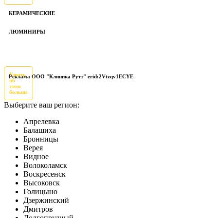
КЕРАМИЧЕСКИЕ
ЛЮМИНИРЫ
Узнать
Реклама ООО "Клиника Рутт" erid:2Vtzqv1ECYE
об
этом
больше
Выберите ваш регион:
Апрелевка
Балашиха
Бронницы
Верея
Видное
Волоколамск
Воскресенск
Высоковск
Голицыно
Дзержинский
Дмитров
Долгопрудный