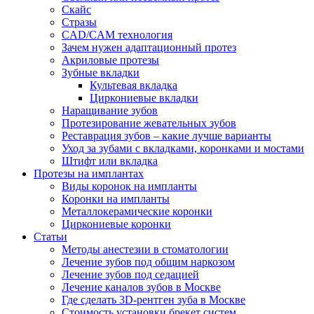
Скайс
Стразы
CAD/CAM технология
Зачем нужен адаптационный протез
Акриловые протезы
Зубные вкладки
Культевая вкладка
Циркониевые вкладки
Наращивание зубов
Протезирование жевательных зубов
Реставрация зубов – какие лучше варианты
Уход за зубами с вкладками, коронками и мостами
Штифт или вкладка
Протезы на имплантах
Виды коронок на импланты
Коронки на импланты
Металлокерамические коронки
Циркониевые коронки
Статьи
Методы анестезии в стоматологии
Лечение зубов под общим наркозом
Лечение зубов под седацией
Лечение каналов зубов в Москве
Где сделать 3D-рентген зуба в Москве
Стоимость установки брекет систем