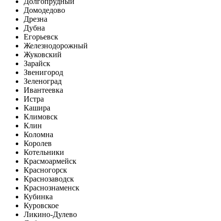
Долгопрудный
Домодедово
Дрезна
Дубна
Егорьевск
Железнодорожный
Жуковский
Зарайск
Звенигород
Зеленоград
Ивантеевка
Истра
Кашира
Климовск
Клин
Коломна
Королев
Котельники
Красмоармейск
Красногорск
Краснозаводск
Краснознаменск
Кубинка
Куровское
Ликино-Дулево