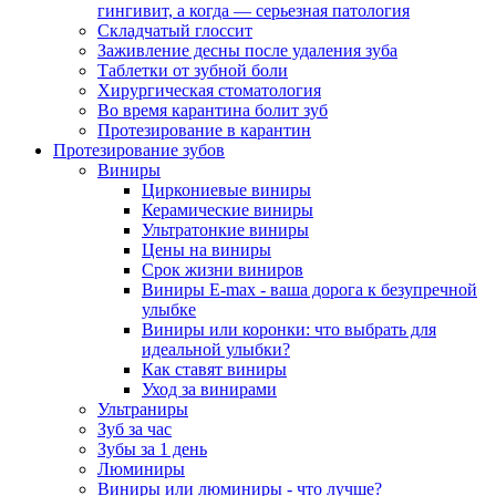
гингивит, а когда — серьезная патология
Складчатый глоссит
Заживление десны после удаления зуба
Таблетки от зубной боли
Хирургическая стоматология
Во время карантина болит зуб
Протезирование в карантин
Протезирование зубов
Виниры
Циркониевые виниры
Керамические виниры
Ультратонкие виниры
Цены на виниры
Срок жизни виниров
Виниры E-max - ваша дорога к безупречной
улыбке
Виниры или коронки: что выбрать для
идеальной улыбки?
Как ставят виниры
Уход за винирами
Ультраниры
Зуб за час
Зубы за 1 день
Люминиры
Виниры или люминиры - что лучше?