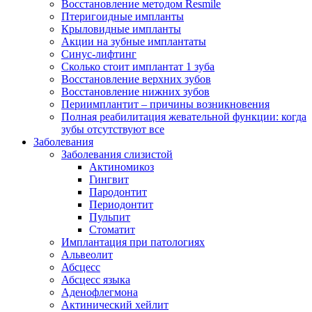
Восстановление методом Resmile
Птеригоидные импланты
Крыловидные импланты
Акции на зубные имплантаты
Синус-лифтинг
Сколько стоит имплантат 1 зуба
Восстановление верхних зубов
Восстановление нижних зубов
Периимплантит – причины возникновения
Полная реабилитация жевательной функции: когда
зубы отсутствуют все
Заболевания
Заболевания слизистой
Актиномикоз
Гингвит
Пародонтит
Периодонтит
Пульпит
Стоматит
Имплантация при патологиях
Альвеолит
Абсцесс
Абсцесс языка
Аденофлегмона
Актинический хейлит