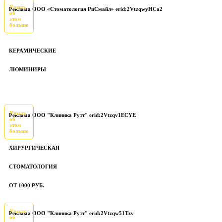
Узнать
Реклама ООО «Стоматология РиСмайл» erid:2VtzqwyHCa2
об
этом
больше
КЕРАМИЧЕСКИЕ
ЛЮМИНИРЫ
Узнать
Реклама ООО "Клиника Рутт" erid:2Vtzqv1ECYE
об
этом
больше
ХИРУРГИЧЕСКАЯ
СТОМАТОЛОГИЯ
ОТ 1000 РУБ.
Узнать
Реклама ООО "Клиника Рутт" erid:2Vtzqw51Tzv
об