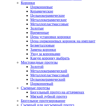
Коронки
Циркониевые
Керамические
Цельнокерамические
Металлокерамические
Металлопластмассовые
Золотые
Временные
Цена установки коронки
Цена циркониевых коронок на имплант
Безметалловые
Замена коронки
Уход за коронками
Какую коронку выбрать
Мостовидные протезы
Золотой
Металлокерамический
Металлопластмассовый
Цельнокерамический
Циркониевый
Съемные протезы
Бюгельный протез на аттачменах
Мягкий зубной протез
Бюгельное протезирование
Съемный или несъемный протез