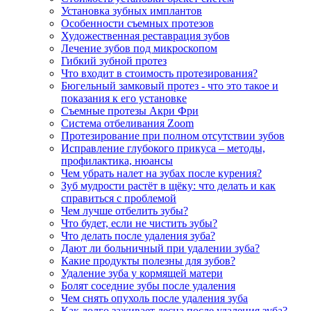
Установка зубных имплантов
Особенности съемных протезов
Художественная реставрация зубов
Лечение зубов под микроскопом
Гибкий зубной протез
Что входит в стоимость протезирования?
Бюгельный замковый протез - что это такое и
показания к его установке
Съемные протезы Акри Фри
Система отбеливания Zoom
Протезирование при полном отсутствии зубов
Исправление глубокого прикуса – методы,
профилактика, нюансы
Чем убрать налет на зубах после курения?
Зуб мудрости растёт в щёку: что делать и как
справиться с проблемой
Чем лучше отбелить зубы?
Что будет, если не чистить зубы?
Что делать после удаления зуба?
Дают ли больничный при удалении зуба?
Какие продукты полезны для зубов?
Удаление зуба у кормящей матери
Болят соседние зубы после удаления
Чем снять опухоль после удаления зуба
Как долго заживает десна после удаления зуба?