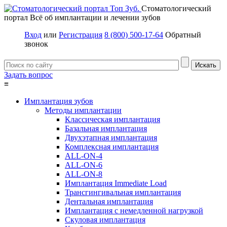
Стоматологический
портал
Всё об имплантации и лечении зубов
Вход
или
Регистрация
8 (800) 500-17-64
Обратный
звонок
Задать вопрос
≡
Имплантация зубов
Методы имплантации
Классическая имплантация
Базальная имплантация
Двухэтапная имплантация
Комплексная имплантация
ALL-ON-4
ALL-ON-6
ALL-ON-8
Имплантация Immediate Load
Трансгингивальная имплантация
Дентальная имплантация
Имплантация с немедленной нагрузкой
Скуловая имплантация