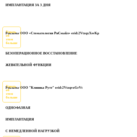
ИМПЛАНТАЦИЯ ЗА 3 ДНЯ
Узнать
Реклама ООО «Стоматология РиСмайл» erid:2VtzqxXsvKp
об
этом
больше
БЕЗОПЕРАЦИОННОЕ ВОССТАНОВЛЕНИЕ
ЖЕВАТЕЛЬНОЙ ФУНКЦИИ
Узнать
Реклама ООО "Клиника Рутт" erid:2VtzqvoGrVt
об
этом
больше
ОДНОФАЗНАЯ
ИМПЛАНТАЦИЯ
С НЕМЕДЛЕННОЙ НАГРУЗКОЙ