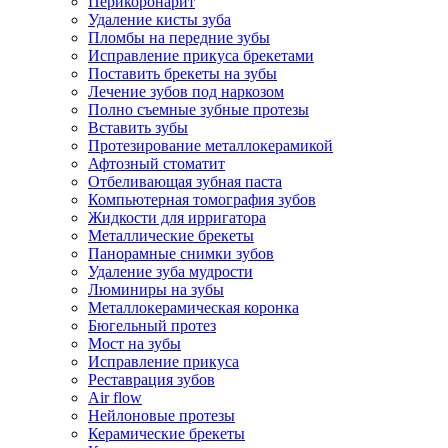
Перикоронарит
Удаление кисты зуба
Пломбы на передние зубы
Исправление прикуса брекетами
Поставить брекеты на зубы
Лечение зубов под наркозом
Полно съемные зубные протезы
Вставить зубы
Протезирование металлокерамикой
Афтозный стоматит
Отбеливающая зубная паста
Компьютерная томография зубов
Жидкости для ирригатора
Металлические брекеты
Панорамные снимки зубов
Удаление зуба мудрости
Люминиры на зубы
Металлокерамическая коронка
Бюгельный протез
Мост на зубы
Исправление прикуса
Реставрация зубов
Air flow
Нейлоновые протезы
Керамические брекеты