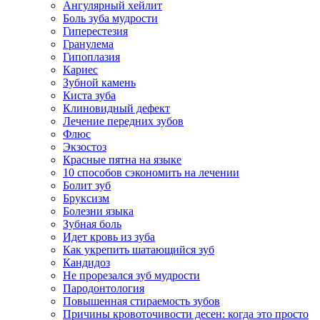
Ангулярный хейлит
Боль зуба мудрости
Гиперестезия
Гранулема
Гипоплазия
Кариес
Зубной камень
Киста зуба
Клиновидный дефект
Лечение передних зубов
Флюс
Экзостоз
Красные пятна на языке
10 способов сэкономить на лечении
Болит зуб
Бруксизм
Болезни языка
Зубная боль
Идет кровь из зуба
Как укрепить шатающийся зуб
Кандидоз
Не прорезался зуб мудрости
Пародонтология
Повышенная стираемость зубов
Причины кровоточивости десен: когда это просто