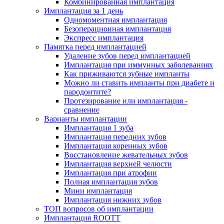
Комбинированная имплантация
Имплантация за 1 день
Одномоментная имплантация
Безоперационная имплантация
Экспресс имплантация
Памятка перед имплантацией
Удаление зубов перед имплантацией
Имплантация при иммунных заболеваниях
Как приживаются зубные импланты
Можно ли ставить импланты при диабете и
пародонтите?
Протезирование или имплантация -
сравнение
Варианты имплантации
Имплантация 1 зуба
Имплантация передних зубов
Имплантация коренных зубов
Восстановление жевательных зубов
Имплантация верхней челюсти
Имплантация при атрофии
Полная имплантация зубов
Мини имплантация
Имплантация нижних зубов
ТОП вопросов об имплантации
Имплантация ROOTT