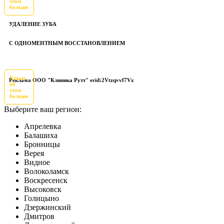
этом
больше
УДАЛЕНИЕ ЗУБА
С ОДНОМЕНТНЫМ ВОССТАНОВЛЕНИЕМ
Узнать
Реклама ООО "Клиника Рутт" erid:2Vtzqvvf7Vx
об
этом
больше
Выберите ваш регион:
Апрелевка
Балашиха
Бронницы
Верея
Видное
Волоколамск
Воскресенск
Высоковск
Голицыно
Дзержинский
Дмитров