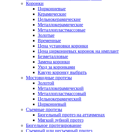
Коронки
Циркониевые
Керамические
Цельнокерамические
Металлокерамические
Металлопластмассовые
Золотые
Временные
Цена установки коронки
Цена циркониевых коронок на имплант
Безметалловые
Замена коронки
Уход за коронками
Какую коронку выбрать
Мостовидные протезы
Золотой
Металлокерамический
Металлопластмассовый
Цельнокерамический
Циркониевый
Съемные протезы
Бюгельный протез на аттачменах
Мягкий зубной протез
Бюгельное протезирование
Съемный или несъемный протез