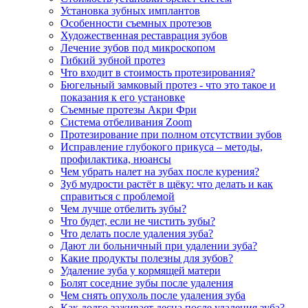
Установка зубных имплантов
Особенности съемных протезов
Художественная реставрация зубов
Лечение зубов под микроскопом
Гибкий зубной протез
Что входит в стоимость протезирования?
Бюгельный замковый протез - что это такое и
показания к его установке
Съемные протезы Акри Фри
Система отбеливания Zoom
Протезирование при полном отсутствии зубов
Исправление глубокого прикуса – методы,
профилактика, нюансы
Чем убрать налет на зубах после курения?
Зуб мудрости растёт в щёку: что делать и как
справиться с проблемой
Чем лучше отбелить зубы?
Что будет, если не чистить зубы?
Что делать после удаления зуба?
Дают ли больничный при удалении зуба?
Какие продукты полезны для зубов?
Удаление зуба у кормящей матери
Болят соседние зубы после удаления
Чем снять опухоль после удаления зуба
Как долго заживает десна после удаления зуба?