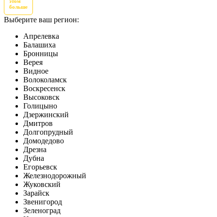
этом
больше
Выберите ваш регион:
Апрелевка
Балашиха
Бронницы
Верея
Видное
Волоколамск
Воскресенск
Высоковск
Голицыно
Дзержинский
Дмитров
Долгопрудный
Домодедово
Дрезна
Дубна
Егорьевск
Железнодорожный
Жуковский
Зарайск
Звенигород
Зеленоград