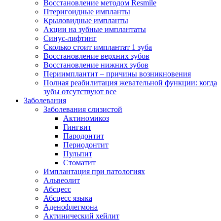
Восстановление методом Resmile
Птеригоидные импланты
Крыловидные импланты
Акции на зубные имплантаты
Синус-лифтинг
Сколько стоит имплантат 1 зуба
Восстановление верхних зубов
Восстановление нижних зубов
Периимплантит – причины возникновения
Полная реабилитация жевательной функции: когда
зубы отсутствуют все
Заболевания
Заболевания слизистой
Актиномикоз
Гингвит
Пародонтит
Периодонтит
Пульпит
Стоматит
Имплантация при патологиях
Альвеолит
Абсцесс
Абсцесс языка
Аденофлегмона
Актинический хейлит