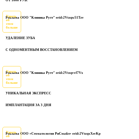
Узнать
Реклама ООО "Клиника Рутт" erid:2Vtzqw51Tzv
об
этом
больше
УДАЛЕНИЕ ЗУБА
С ОДНОМЕНТНЫМ ВОССТАНОВЛЕНИЕМ
Узнать
Реклама ООО "Клиника Рутт" erid:2Vtzqvvf7Vx
об
этом
больше
УНИКАЛЬНАЯ ЭКСПРЕСС
ИМПЛАНТАЦИЯ ЗА 3 ДНЯ
Узнать
Реклама ООО «Стоматология РиСмайл» erid:2VtzqxXsvKp
об