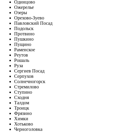
Одинцово
Ожерелье
Озеры
Орехово-Зуево
Павловский Посад
Подольск
Протвино
Пушкино
Пущино
Раменское
Реутов
Рошаль
Руза
Сергиев Посад
Серпухов
Солнечногорск
Стремилово
Ступино
Сходня
Талдом
Троицк
Фрязино
Химки
Хотьково
Черноголовка