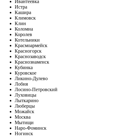
Ивантеевка
Истра
Кашира
Климовск
Клин
Коломна
Королев
Котельники
Красмоармейск
Красногорск
Краснозаводск
Краснознаменск
Кубинка
Куровское
Ликино-Дулево
Лобня
Лосино-Петровский
Луховицы
Лыткарино
Люберцы
Можайск
Москва
Мытищи
Наро-Фоминск
Ногинск