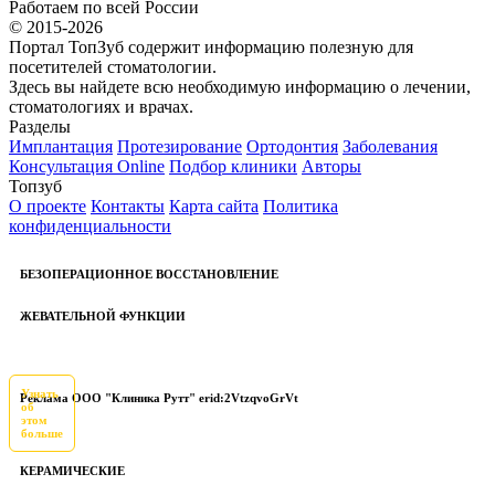
Работаем по всей России
© 2015-2026
Портал ТопЗуб содержит информацию полезную для
посетителей стоматологии.
Здесь вы найдете всю необходимую информацию о лечении,
стоматологиях и врачах.
Разделы
Имплантация
Протезирование
Ортодонтия
Заболевания
Консультация Online
Подбор клиники
Авторы
Топзуб
О проекте
Контакты
Карта сайта
Политика
конфиденциальности
БЕЗОПЕРАЦИОННОЕ ВОССТАНОВЛЕНИЕ
ЖЕВАТЕЛЬНОЙ ФУНКЦИИ
Узнать
Реклама ООО "Клиника Рутт" erid:2VtzqvoGrVt
об
этом
больше
КЕРАМИЧЕСКИЕ