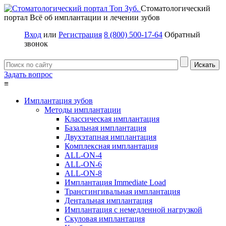
Стоматологический
портал
Всё об имплантации и лечении зубов
Вход
или
Регистрация
8 (800) 500-17-64
Обратный
звонок
Задать вопрос
≡
Имплантация зубов
Методы имплантации
Классическая имплантация
Базальная имплантация
Двухэтапная имплантация
Комплексная имплантация
ALL-ON-4
ALL-ON-6
ALL-ON-8
Имплантация Immediate Load
Трансгингивальная имплантация
Дентальная имплантация
Имплантация с немедленной нагрузкой
Скуловая имплантация