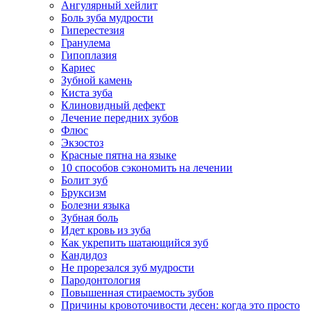
Ангулярный хейлит
Боль зуба мудрости
Гиперестезия
Гранулема
Гипоплазия
Кариес
Зубной камень
Киста зуба
Клиновидный дефект
Лечение передних зубов
Флюс
Экзостоз
Красные пятна на языке
10 способов сэкономить на лечении
Болит зуб
Бруксизм
Болезни языка
Зубная боль
Идет кровь из зуба
Как укрепить шатающийся зуб
Кандидоз
Не прорезался зуб мудрости
Пародонтология
Повышенная стираемость зубов
Причины кровоточивости десен: когда это просто