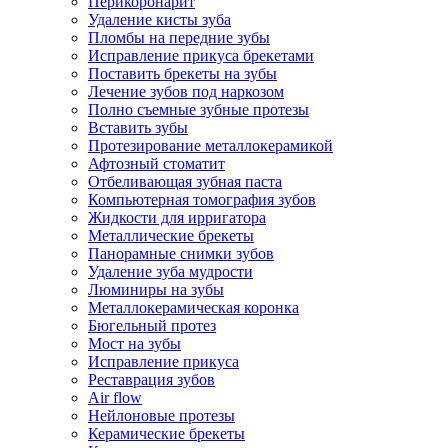
Перикоронарит
Удаление кисты зуба
Пломбы на передние зубы
Исправление прикуса брекетами
Поставить брекеты на зубы
Лечение зубов под наркозом
Полно съемные зубные протезы
Вставить зубы
Протезирование металлокерамикой
Афтозный стоматит
Отбеливающая зубная паста
Компьютерная томография зубов
Жидкости для ирригатора
Металлические брекеты
Панорамные снимки зубов
Удаление зуба мудрости
Люминиры на зубы
Металлокерамическая коронка
Бюгельный протез
Мост на зубы
Исправление прикуса
Реставрация зубов
Air flow
Нейлоновые протезы
Керамические брекеты