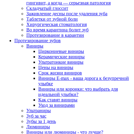
гингивит, а когда — серьезная патология
Складчатый глоссит
Заживление десны после удаления зуба
Таблетки от зубной боли
Хирургическая стоматология
Во время карантина болит зуб
Протезирование в карантин
Протезирование зубов
Виниры
Циркониевые виниры
Керамические виниры
Ультратонкие виниры
Цены на виниры
Срок жизни виниров
Виниры E-max - ваша дорога к безупречной
улыбке
Виниры или коронки: что выбрать для
идеальной улыбки?
Как ставят виниры
Уход за винирами
Ультраниры
Зуб за час
Зубы за 1 день
Люминиры
Виниры или люминиры - что лучше?