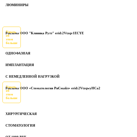
ЛЮМИНИРЫ
Узнать
Реклама ООО "Клиника Рутт" erid:2Vtzqv1ECYE
об
этом
больше
ОДНОФАЗНАЯ
ИМПЛАНТАЦИЯ
С НЕМЕДЛЕННОЙ НАГРУЗКОЙ
Узнать
Реклама ООО «Стоматология РиСмайл» erid:2VtzqwyHCa2
об
этом
больше
ХИРУРГИЧЕСКАЯ
СТОМАТОЛОГИЯ
ОТ 1000 РУБ.