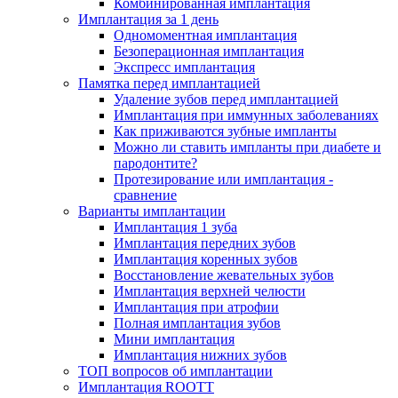
Комбинированная имплантация
Имплантация за 1 день
Одномоментная имплантация
Безоперационная имплантация
Экспресс имплантация
Памятка перед имплантацией
Удаление зубов перед имплантацией
Имплантация при иммунных заболеваниях
Как приживаются зубные импланты
Можно ли ставить импланты при диабете и
пародонтите?
Протезирование или имплантация -
сравнение
Варианты имплантации
Имплантация 1 зуба
Имплантация передних зубов
Имплантация коренных зубов
Восстановление жевательных зубов
Имплантация верхней челюсти
Имплантация при атрофии
Полная имплантация зубов
Мини имплантация
Имплантация нижних зубов
ТОП вопросов об имплантации
Имплантация ROOTT