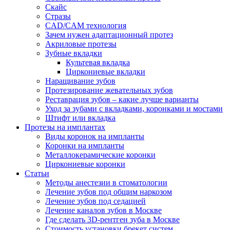
Скайс
Стразы
CAD/CAM технология
Зачем нужен адаптационный протез
Акриловые протезы
Зубные вкладки
Культевая вкладка
Циркониевые вкладки
Наращивание зубов
Протезирование жевательных зубов
Реставрация зубов – какие лучше варианты
Уход за зубами с вкладками, коронками и мостами
Штифт или вкладка
Протезы на имплантах
Виды коронок на импланты
Коронки на импланты
Металлокерамические коронки
Циркониевые коронки
Статьи
Методы анестезии в стоматологии
Лечение зубов под общим наркозом
Лечение зубов под седацией
Лечение каналов зубов в Москве
Где сделать 3D-рентген зуба в Москве
Стоимость установки брекет систем