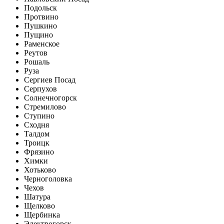
Подольск
Протвино
Пушкино
Пущино
Раменское
Реутов
Рошаль
Руза
Сергиев Посад
Серпухов
Солнечногорск
Стремилово
Ступино
Сходня
Талдом
Троицк
Фрязино
Химки
Хотьково
Черноголовка
Чехов
Шатура
Щелково
Щербинка
Электрогорск