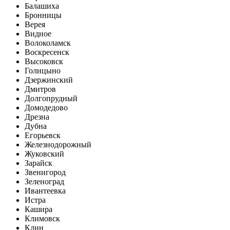
Балашиха
Бронницы
Верея
Видное
Волоколамск
Воскресенск
Высоковск
Голицыно
Дзержинский
Дмитров
Долгопрудный
Домодедово
Дрезна
Дубна
Егорьевск
Железнодорожный
Жуковский
Зарайск
Звенигород
Зеленоград
Ивантеевка
Истра
Кашира
Климовск
Клин