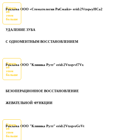
Узнать
Реклама ООО «Стоматология РиСмайл» erid:2VtzqwyHCa2
об
этом
больше
УДАЛЕНИЕ ЗУБА
С ОДНОМЕНТНЫМ ВОССТАНОВЛЕНИЕМ
Узнать
Реклама ООО "Клиника Рутт" erid:2Vtzqvvf7Vx
об
этом
больше
БЕЗОПЕРАЦИОННОЕ ВОССТАНОВЛЕНИЕ
ЖЕВАТЕЛЬНОЙ ФУНКЦИИ
Узнать
Реклама ООО "Клиника Рутт" erid:2VtzqvoGrVt
об
этом
больше