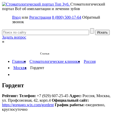
Стоматологический
портал
Всё об имплантации и лечении зубов
Вход
или
Регистрация
8 (800) 500-17-64
Обратный
звонок
Задать вопрос
≡
Имплантация зубов
Заболевания
Протезирование зубов
Статьи
Протезы на имплантах
Главная
Стоматологические клиники
Россия
Москва
Гордент
Гордент
Рейтинг:
Телефон:
+7 (929) 607-25-45
Адрес:
Россия
,
Москва,
ул. Профсоюзная, 42, корп.4
Официальный сайт:
https://gorgago.wix.com/gordent
График работы:
ежедневно,
круглосуточно