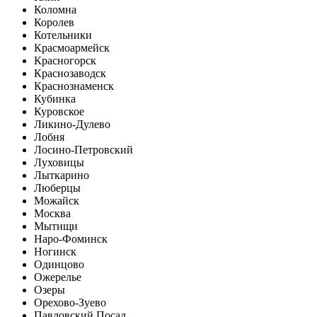
Коломна
Королев
Котельники
Красмоармейск
Красногорск
Краснозаводск
Краснознаменск
Кубинка
Куровское
Ликино-Дулево
Лобня
Лосино-Петровский
Луховицы
Лыткарино
Люберцы
Можайск
Москва
Мытищи
Наро-Фоминск
Ногинск
Одинцово
Ожерелье
Озеры
Орехово-Зуево
Павловский Посад