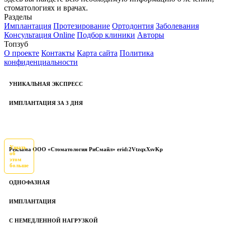
стоматологиях и врачах.
Разделы
Имплантация
Протезирование
Ортодонтия
Заболевания
Консультация Online
Подбор клиники
Авторы
Топзуб
О проекте
Контакты
Карта сайта
Политика
конфиденциальности
УНИКАЛЬНАЯ ЭКСПРЕСС
ИМПЛАНТАЦИЯ ЗА 3 ДНЯ
Узнать
Реклама ООО «Стоматология РиСмайл» erid:2VtzqxXsvKp
об
этом
больше
ОДНОФАЗНАЯ
ИМПЛАНТАЦИЯ
С НЕМЕДЛЕННОЙ НАГРУЗКОЙ