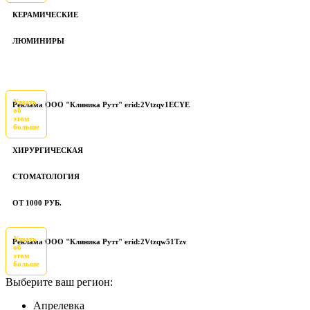
КЕРАМИЧЕСКИЕ
ЛЮМИНИРЫ
Узнать
Реклама ООО "Клиника Рутт" erid:2Vtzqv1ECYE
об
этом
больше
ХИРУРГИЧЕСКАЯ
СТОМАТОЛОГИЯ
ОТ 1000 РУБ.
Узнать
Реклама ООО "Клиника Рутт" erid:2Vtzqw51Tzv
об
этом
больше
Выберите ваш регион:
Апрелевка