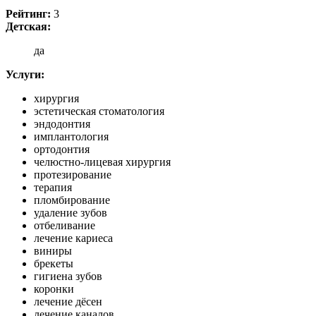
Рейтинг:
3
Детская:
да
Услуги:
хирургия
эстетическая стоматология
эндодонтия
имплантология
ортодонтия
челюстно-лицевая хирургия
протезирование
терапия
пломбирование
удаление зубов
отбеливание
лечение кариеса
виниры
брекеты
гигиена зубов
коронки
лечение дёсен
лечение каналов