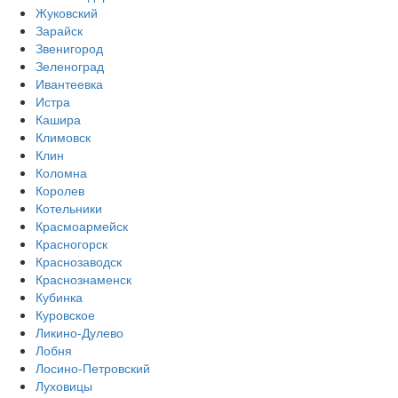
Жуковский
Зарайск
Звенигород
Зеленоград
Ивантеевка
Истра
Кашира
Климовск
Клин
Коломна
Королев
Котельники
Красмоармейск
Красногорск
Краснозаводск
Краснознаменск
Кубинка
Куровское
Ликино-Дулево
Лобня
Лосино-Петровский
Луховицы