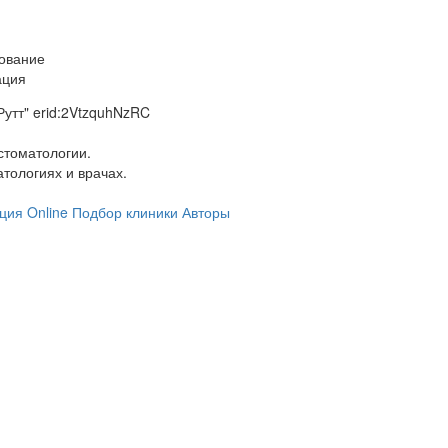
ование
ация
утт" erid:2VtzquhNzRC
стоматологии.
тологиях и врачах.
ция Online
Подбор клиники
Авторы