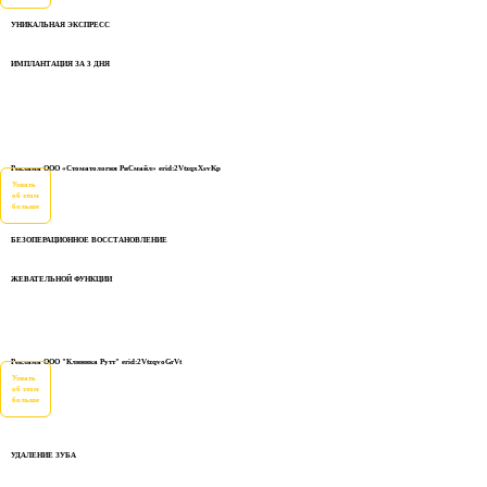
УНИКАЛЬНАЯ ЭКСПРЕСС
ИМПЛАНТАЦИЯ ЗА 3 ДНЯ
Реклама ООО «Стоматология РиСмайл» erid:2VtzqxXsvKp
Узнать
об этом
больше
БЕЗОПЕРАЦИОННОЕ ВОССТАНОВЛЕНИЕ
ЖЕВАТЕЛЬНОЙ ФУНКЦИИ
Реклама ООО "Клиника Рутт" erid:2VtzqvoGrVt
Узнать
об этом
больше
УДАЛЕНИЕ ЗУБА