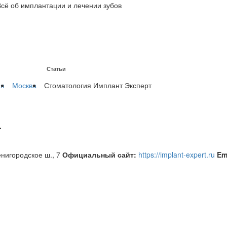
Всё об имплантации и лечении зубов
Статьи
на имплантах
ия
Москва
Стоматология Имплант Эксперт
т
нигородское ш., 7
Официальный сайт:
https://implant-expert.ru
Em