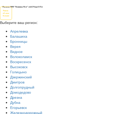
Реклама ООО "Клиника Рутт" erid:2Vtzqw51Tzv
Узнать
об этом
больше
Выберите ваш регион:
Апрелевка
Балашиха
Бронницы
Верея
Видное
Волоколамск
Воскресенск
Высоковск
Голицыно
Дзержинский
Дмитров
Долгопрудный
Домодедово
Дрезна
Дубна
Егорьевск
Железнодорожный