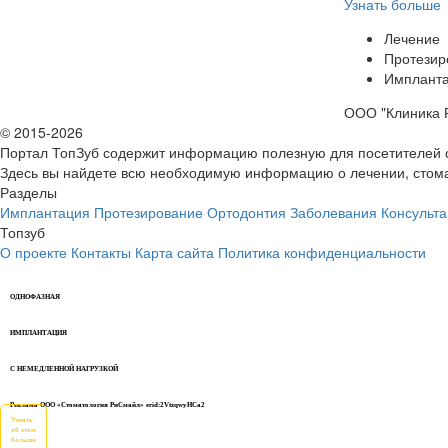
Узнать больше
Лечение
Протезир
Имплант
ООО "Клиника Р
© 2015-2026
Портал ТопЗуб содержит информацию полезную для посетителей 
Здесь вы найдете всю необходимую информацию о лечении, стома
Разделы
Имплантация
Протезирование
Ортодонтия
Заболевания
Консульта
Топзуб
О проекте
Контакты
Карта сайта
Политика конфиденциальности
ОДНОФАЗНАЯ
ИМПЛАНТАЦИЯ
С НЕМЕДЛЕННОЙ НАГРУЗКОЙ
Реклама ООО «Стоматология РиСмайл» erid:2VtzqwyHCa2
Узнать
об этом
больше