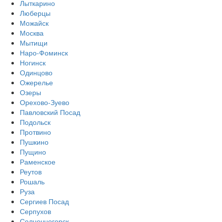
Лыткарино
Люберцы
Можайск
Москва
Мытищи
Наро-Фоминск
Ногинск
Одинцово
Ожерелье
Озеры
Орехово-Зуево
Павловский Посад
Подольск
Протвино
Пушкино
Пущино
Раменское
Реутов
Рошаль
Руза
Сергиев Посад
Серпухов
Солнечногорск