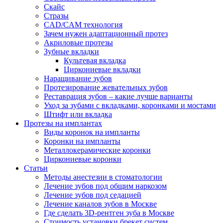
Скайс
Стразы
CAD/CAM технология
Зачем нужен адаптационный протез
Акриловые протезы
Зубные вкладки
Культевая вкладка
Циркониевые вкладки
Наращивание зубов
Протезирование жевательных зубов
Реставрация зубов – какие лучше варианты
Уход за зубами с вкладками, коронками и мостами
Штифт или вкладка
Протезы на имплантах
Виды коронок на импланты
Коронки на импланты
Металлокерамические коронки
Циркониевые коронки
Статьи
Методы анестезии в стоматологии
Лечение зубов под общим наркозом
Лечение зубов под седацией
Лечение каналов зубов в Москве
Где сделать 3D-рентген зуба в Москве
Стоимость установки брекет систем