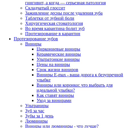
гингивит, а когда — серьезная патология
Складчатый глоссит
Заживление десны после удаления зуба
Таблетки от зубной боли
Хирургическая стоматология
Во время карантина болит зуб
Протезирование в карантин
Протезирование зубов
Виниры
Циркониевые виниры
Керамические виниры
Ультратонкие виниры
Цены на виниры
Срок жизни виниров
Виниры E-max - ваша дорога к безупречной
улыбке
Виниры или коронки: что выбрать для
идеальной улыбки?
Как ставят виниры
Уход за винирами
Ультраниры
Зуб за час
Зубы за 1 день
Люминиры
Виниры или люминиры - что лучше?