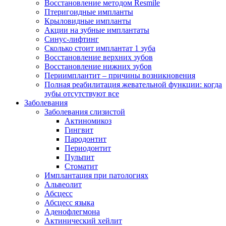
Восстановление методом Resmile
Птеригоидные импланты
Крыловидные импланты
Акции на зубные имплантаты
Синус-лифтинг
Сколько стоит имплантат 1 зуба
Восстановление верхних зубов
Восстановление нижних зубов
Периимплантит – причины возникновения
Полная реабилитация жевательной функции: когда
зубы отсутствуют все
Заболевания
Заболевания слизистой
Актиномикоз
Гингвит
Пародонтит
Периодонтит
Пульпит
Стоматит
Имплантация при патологиях
Альвеолит
Абсцесс
Абсцесс языка
Аденофлегмона
Актинический хейлит