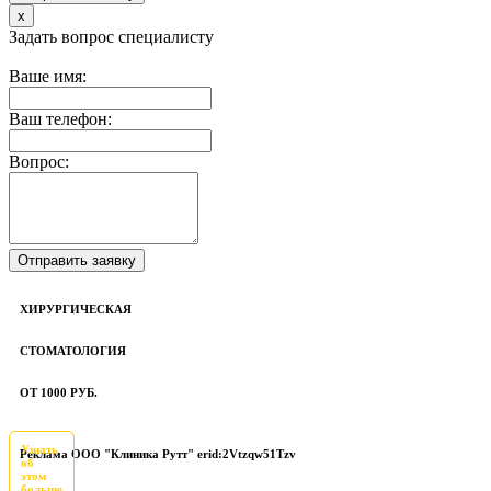
x
Задать вопрос специалисту
Ваше имя:
Ваш телефон:
Вопрос:
ХИРУРГИЧЕСКАЯ
СТОМАТОЛОГИЯ
ОТ 1000 РУБ.
Узнать
Реклама ООО "Клиника Рутт" erid:2Vtzqw51Tzv
об
этом
больше