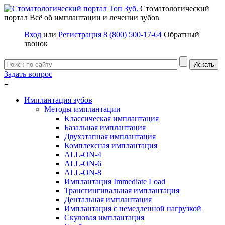
Стоматологический
портал
Всё об имплантации и лечении зубов
Вход
или
Регистрация
8 (800) 500-17-64
Обратный
звонок
Задать вопрос
≡
Имплантация зубов
Методы имплантации
Классическая имплантация
Базальная имплантация
Двухэтапная имплантация
Комплексная имплантация
ALL-ON-4
ALL-ON-6
ALL-ON-8
Имплантация Immediate Load
Трансгингивальная имплантация
Дентальная имплантация
Имплантация с немедленной нагрузкой
Скуловая имплантация