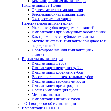
Комбинированная имплантация
Имплантация за 1 день
Одномоментная имплантация
Безоперационная имплантация
Экспресс имплантация
Памятка перед имплантацией
Удаление зубов перед имплантацией
Имплантация при иммунных заболеваниях
Как приживаются зубные импланты
Можно ли ставить импланты при диабете и
пародонтите?
Протезирование или имплантация -
сравнение
Варианты имплантации
Имплантация 1 зуба
Имплантация передних зубов
Имплантация коренных зубов
Восстановление жевательных зубов
Имплантация верхней челюсти
Имплантация при атрофии
Полная имплантация зубов
Мини имплантация
Имплантация нижних зубов
ТОП вопросов об имплантации
Имплантация ROOTT