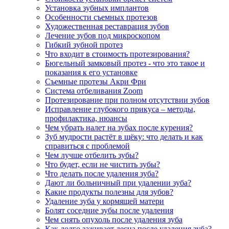
Установка зубных имплантов
Особенности съемных протезов
Художественная реставрация зубов
Лечение зубов под микроскопом
Гибкий зубной протез
Что входит в стоимость протезирования?
Бюгельный замковый протез - что это такое и
показания к его установке
Съемные протезы Акри Фри
Система отбеливания Zoom
Протезирование при полном отсутствии зубов
Исправление глубокого прикуса – методы,
профилактика, нюансы
Чем убрать налет на зубах после курения?
Зуб мудрости растёт в щёку: что делать и как
справиться с проблемой
Чем лучше отбелить зубы?
Что будет, если не чистить зубы?
Что делать после удаления зуба?
Дают ли больничный при удалении зуба?
Какие продукты полезны для зубов?
Удаление зуба у кормящей матери
Болят соседние зубы после удаления
Чем снять опухоль после удаления зуба
Как долго заживает десна после удаления зуба?