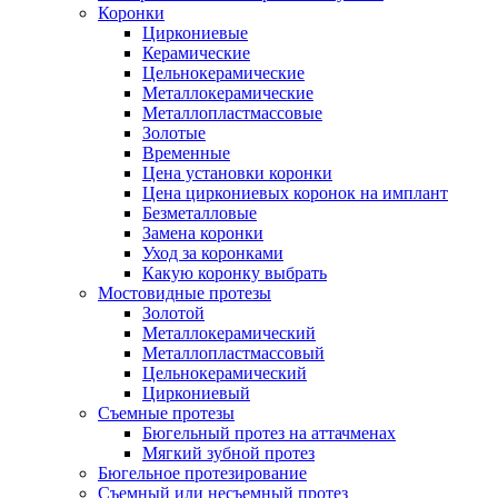
Коронки
Циркониевые
Керамические
Цельнокерамические
Металлокерамические
Металлопластмассовые
Золотые
Временные
Цена установки коронки
Цена циркониевых коронок на имплант
Безметалловые
Замена коронки
Уход за коронками
Какую коронку выбрать
Мостовидные протезы
Золотой
Металлокерамический
Металлопластмассовый
Цельнокерамический
Циркониевый
Съемные протезы
Бюгельный протез на аттачменах
Мягкий зубной протез
Бюгельное протезирование
Съемный или несъемный протез