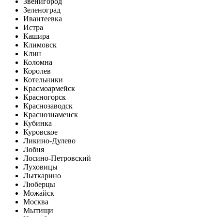
Звенигород
Зеленоград
Ивантеевка
Истра
Кашира
Климовск
Клин
Коломна
Королев
Котельники
Красмоармейск
Красногорск
Краснозаводск
Краснознаменск
Кубинка
Куровское
Ликино-Дулево
Лобня
Лосино-Петровский
Луховицы
Лыткарино
Люберцы
Можайск
Москва
Мытищи