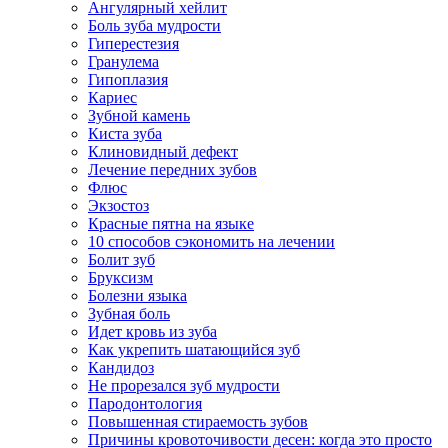
Ангулярный хейлит
Боль зуба мудрости
Гиперестезия
Гранулема
Гипоплазия
Кариес
Зубной камень
Киста зуба
Клиновидный дефект
Лечение передних зубов
Флюс
Экзостоз
Красные пятна на языке
10 способов сэкономить на лечении
Болит зуб
Бруксизм
Болезни языка
Зубная боль
Идет кровь из зуба
Как укрепить шатающийся зуб
Кандидоз
Не прорезался зуб мудрости
Пародонтология
Повышенная стираемость зубов
Причины кровоточивости десен: когда это просто