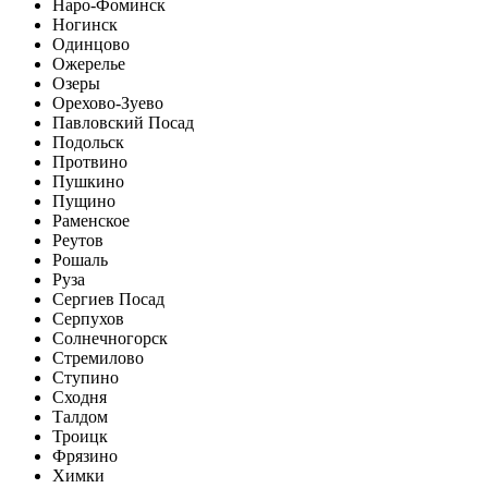
Наро-Фоминск
Ногинск
Одинцово
Ожерелье
Озеры
Орехово-Зуево
Павловский Посад
Подольск
Протвино
Пушкино
Пущино
Раменское
Реутов
Рошаль
Руза
Сергиев Посад
Серпухов
Солнечногорск
Стремилово
Ступино
Сходня
Талдом
Троицк
Фрязино
Химки