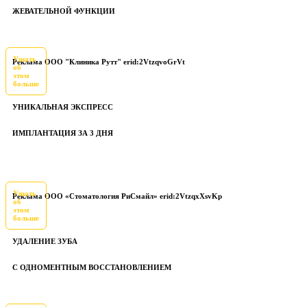
ЖЕВАТЕЛЬНОЙ ФУНКЦИИ
Узнать
Реклама ООО "Клиника Рутт" erid:2VtzqvoGrVt
об
этом
больше
УНИКАЛЬНАЯ ЭКСПРЕСС
ИМПЛАНТАЦИЯ ЗА 3 ДНЯ
Узнать
Реклама ООО «Стоматология РиСмайл» erid:2VtzqxXsvKp
об
этом
больше
УДАЛЕНИЕ ЗУБА
С ОДНОМЕНТНЫМ ВОССТАНОВЛЕНИЕМ