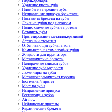
Перикоронарит
Удаление кисты зуба
Пломбы на передние зубы
Исправление прикуса брекетами
Поставить брекеты на зубы
Лечение зубов под наркозом
Полно съемные зубные протезы
Вставить зубы
Протезирование металлокерамикой
Афтозный стоматит
Отбеливающая зубная паста
Компьютерная томография зубов
Жидкости для ирригатора
Металлические брекеты
Панорамные снимки зубов
Удаление зуба мудрости
Люминиры на зубы
Металлокерамическая коронка
Бюгельный протез
Мост на зубы
Исправление прикуса
Реставрация зубов
Air flow
Нейлоновые протезы
Керамические брекеты