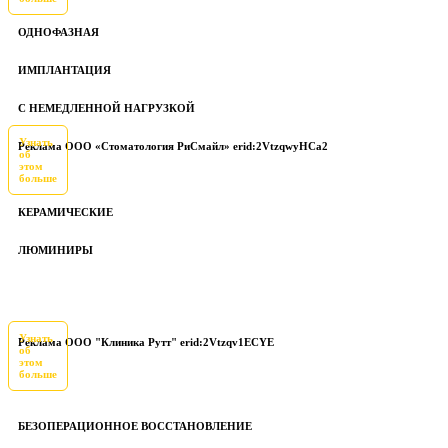
ОДНОФАЗНАЯ
ИМПЛАНТАЦИЯ
С НЕМЕДЛЕННОЙ НАГРУЗКОЙ
Узнать
Реклама ООО «Стоматология РиСмайл» erid:2VtzqwyHCa2
об
этом
больше
КЕРАМИЧЕСКИЕ
ЛЮМИНИРЫ
Узнать
Реклама ООО "Клиника Рутт" erid:2Vtzqv1ECYE
об
этом
больше
БЕЗОПЕРАЦИОННОЕ ВОССТАНОВЛЕНИЕ