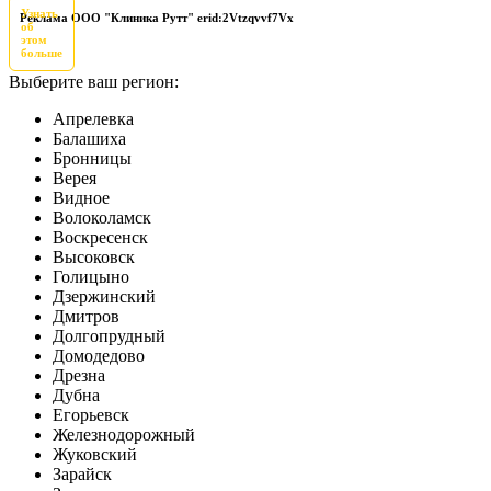
Узнать
Реклама ООО "Клиника Рутт" erid:2Vtzqvvf7Vx
об
этом
больше
Выберите ваш регион:
Апрелевка
Балашиха
Бронницы
Верея
Видное
Волоколамск
Воскресенск
Высоковск
Голицыно
Дзержинский
Дмитров
Долгопрудный
Домодедово
Дрезна
Дубна
Егорьевск
Железнодорожный
Жуковский
Зарайск