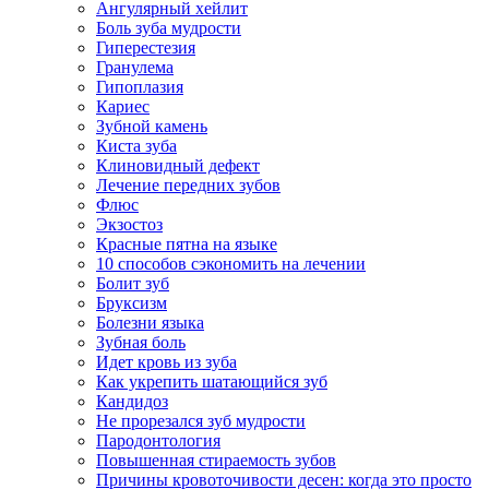
Ангулярный хейлит
Боль зуба мудрости
Гиперестезия
Гранулема
Гипоплазия
Кариес
Зубной камень
Киста зуба
Клиновидный дефект
Лечение передних зубов
Флюс
Экзостоз
Красные пятна на языке
10 способов сэкономить на лечении
Болит зуб
Бруксизм
Болезни языка
Зубная боль
Идет кровь из зуба
Как укрепить шатающийся зуб
Кандидоз
Не прорезался зуб мудрости
Пародонтология
Повышенная стираемость зубов
Причины кровоточивости десен: когда это просто