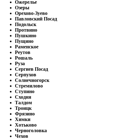
Ожерелье
Озеры
Орехово-Зуево
Павловский Посад
Подольск
Протвино
Пушкино
Пущино
Раменское
Реутов
Рошаль
Руза
Сергиев Посад
Серпухов
Солнечногорск
Стремилово
Ступино
Сходня
Талдом
Троицк
Фрязино
Химки
Хотьково
Черноголовка
Чехов