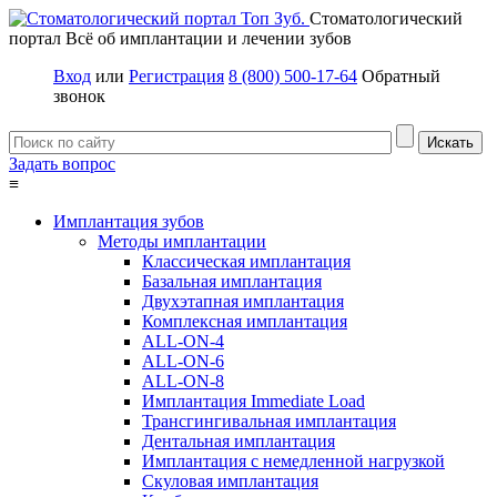
Стоматологический
портал
Всё об имплантации и лечении зубов
Вход
или
Регистрация
8 (800) 500-17-64
Обратный
звонок
Задать вопрос
≡
Имплантация зубов
Методы имплантации
Классическая имплантация
Базальная имплантация
Двухэтапная имплантация
Комплексная имплантация
ALL-ON-4
ALL-ON-6
ALL-ON-8
Имплантация Immediate Load
Трансгингивальная имплантация
Дентальная имплантация
Имплантация с немедленной нагрузкой
Скуловая имплантация