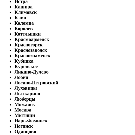
Истра
Кашира
Климовск
Клин
Коломна
Королев
Котельники
Красмоармейск
Красногорск
Краснозаводск
Краснознаменск
Кубинка
Куровское
Ликино-Дулево
Лобня
Лосино-Петровский
Луховицы
Лыткарино
Люберцы
Можайск
Москва
Мытищи
Наро-Фоминск
Ногинск
Одинцово