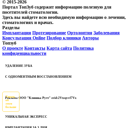
© 2015-2026
Портал ТопЗуб содержит информацию полезную для
посетителей стоматологии.
Здесь вы найдете всю необходимую информацию о лечении,
стоматологиях и врачах.
Разделы
Имплантация
Протезирование
Ортодонтия
Заболевания
Консультация Online
Подбор клиники
Авторы
Топзуб
О проекте
Контакты
Карта сайта
Политика
конфиденциальности
УДАЛЕНИЕ ЗУБА
С ОДНОМЕНТНЫМ ВОССТАНОВЛЕНИЕМ
Узнать
Реклама ООО "Клиника Рутт" erid:2Vtzqvvf7Vx
об
этом
больше
УНИКАЛЬНАЯ ЭКСПРЕСС
ИМПЛАНТАЦИЯ ЗА 3 ДНЯ