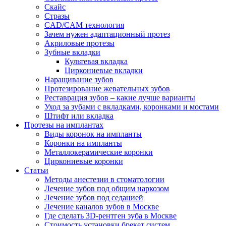
Скайс
Стразы
CAD/CAM технология
Зачем нужен адаптационный протез
Акриловые протезы
Зубные вкладки
Культевая вкладка
Циркониевые вкладки
Наращивание зубов
Протезирование жевательных зубов
Реставрация зубов – какие лучше варианты
Уход за зубами с вкладками, коронками и мостами
Штифт или вкладка
Протезы на имплантах
Виды коронок на импланты
Коронки на импланты
Металлокерамические коронки
Циркониевые коронки
Статьи
Методы анестезии в стоматологии
Лечение зубов под общим наркозом
Лечение зубов под седацией
Лечение каналов зубов в Москве
Где сделать 3D-рентген зуба в Москве
Стоимость установки брекет систем