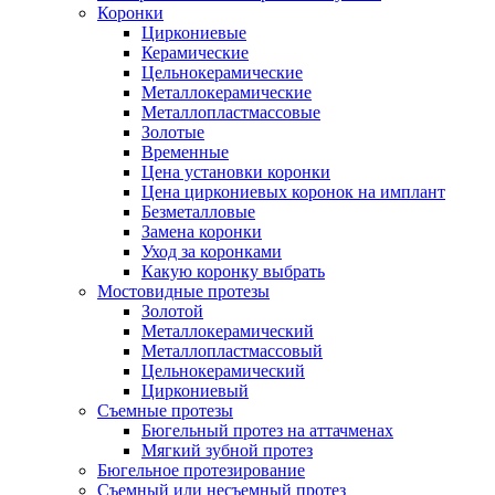
Коронки
Циркониевые
Керамические
Цельнокерамические
Металлокерамические
Металлопластмассовые
Золотые
Временные
Цена установки коронки
Цена циркониевых коронок на имплант
Безметалловые
Замена коронки
Уход за коронками
Какую коронку выбрать
Мостовидные протезы
Золотой
Металлокерамический
Металлопластмассовый
Цельнокерамический
Циркониевый
Съемные протезы
Бюгельный протез на аттачменах
Мягкий зубной протез
Бюгельное протезирование
Съемный или несъемный протез