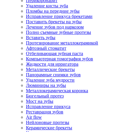
Перикоронарит
Удаление кисты зуба
Пломбы на передние зубы
Исправление прикуса брекетами
Поставить брекеты на зубы
Лечение зубов под наркозом
Полно съемные зубные протезы
Вставить зубы
Протезирование металлокерамикой
Афтозный стоматит
Отбеливающая зубная паста
Компьютерная томография зубов
Жидкости для ирригатора
Металлические брекеты
Панорамные снимки зубов
Удаление зуба мудрости
Люминиры на зубы
Металлокерамическая коронка
Бюгельный протез
Мост на зубы
Исправление прикуса
Реставрация зубов
Air flow
Нейлоновые протезы
Керамические брекеты