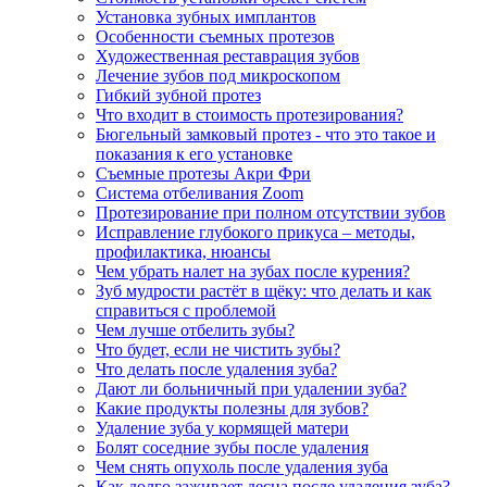
Установка зубных имплантов
Особенности съемных протезов
Художественная реставрация зубов
Лечение зубов под микроскопом
Гибкий зубной протез
Что входит в стоимость протезирования?
Бюгельный замковый протез - что это такое и
показания к его установке
Съемные протезы Акри Фри
Система отбеливания Zoom
Протезирование при полном отсутствии зубов
Исправление глубокого прикуса – методы,
профилактика, нюансы
Чем убрать налет на зубах после курения?
Зуб мудрости растёт в щёку: что делать и как
справиться с проблемой
Чем лучше отбелить зубы?
Что будет, если не чистить зубы?
Что делать после удаления зуба?
Дают ли больничный при удалении зуба?
Какие продукты полезны для зубов?
Удаление зуба у кормящей матери
Болят соседние зубы после удаления
Чем снять опухоль после удаления зуба
Как долго заживает десна после удаления зуба?