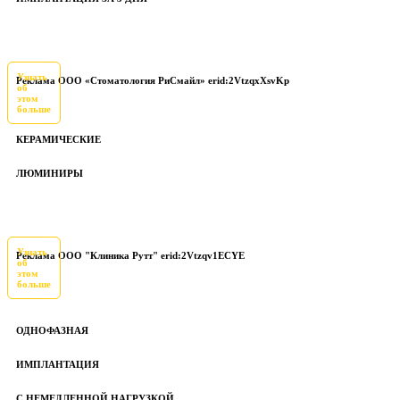
Узнать
Реклама ООО «Стоматология РиСмайл» erid:2VtzqxXsvKp
об
этом
больше
КЕРАМИЧЕСКИЕ
ЛЮМИНИРЫ
Узнать
Реклама ООО "Клиника Рутт" erid:2Vtzqv1ECYE
об
этом
больше
ОДНОФАЗНАЯ
ИМПЛАНТАЦИЯ
С НЕМЕДЛЕННОЙ НАГРУЗКОЙ