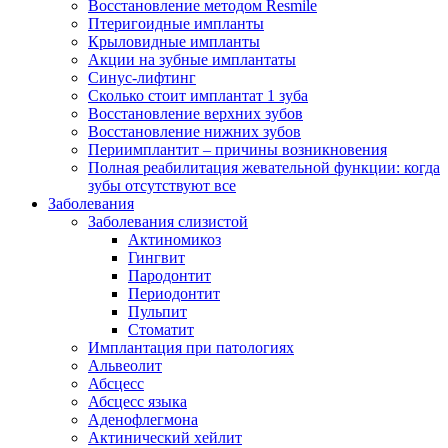
Восстановление методом Resmile
Птеригоидные импланты
Крыловидные импланты
Акции на зубные имплантаты
Синус-лифтинг
Сколько стоит имплантат 1 зуба
Восстановление верхних зубов
Восстановление нижних зубов
Периимплантит – причины возникновения
Полная реабилитация жевательной функции: когда
зубы отсутствуют все
Заболевания
Заболевания слизистой
Актиномикоз
Гингвит
Пародонтит
Периодонтит
Пульпит
Стоматит
Имплантация при патологиях
Альвеолит
Абсцесс
Абсцесс языка
Аденофлегмона
Актинический хейлит