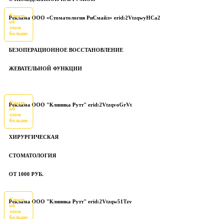
Узнать
Реклама ООО «Стоматология РиСмайл» erid:2VtzqwyHCa2
об
этом
больше
БЕЗОПЕРАЦИОННОЕ ВОССТАНОВЛЕНИЕ
ЖЕВАТЕЛЬНОЙ ФУНКЦИИ
Узнать
Реклама ООО "Клиника Рутт" erid:2VtzqvoGrVt
об
этом
больше
ХИРУРГИЧЕСКАЯ
СТОМАТОЛОГИЯ
ОТ 1000 РУБ.
Узнать
Реклама ООО "Клиника Рутт" erid:2Vtzqw51Tzv
об
этом
больше