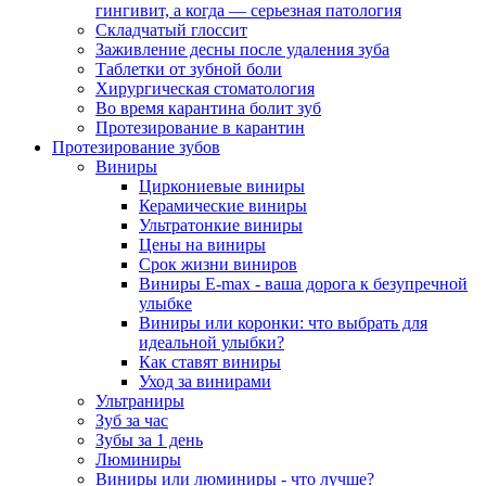
гингивит, а когда — серьезная патология
Складчатый глоссит
Заживление десны после удаления зуба
Таблетки от зубной боли
Хирургическая стоматология
Во время карантина болит зуб
Протезирование в карантин
Протезирование зубов
Виниры
Циркониевые виниры
Керамические виниры
Ультратонкие виниры
Цены на виниры
Срок жизни виниров
Виниры E-max - ваша дорога к безупречной
улыбке
Виниры или коронки: что выбрать для
идеальной улыбки?
Как ставят виниры
Уход за винирами
Ультраниры
Зуб за час
Зубы за 1 день
Люминиры
Виниры или люминиры - что лучше?