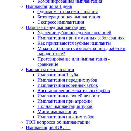
Комбинированная имплантация
Имплантация за 1 день
Одномоментная имплантация
Безоперационная имплантация
Экспресс имплантация
Памятка перед имплантацией
Удаление зубов перед имплантацией
Имплантация при иммунных заболеваниях
Как приживаются зубные импланты
Можно ли ставить импланты при диабете и
пародонтите?
Протезирование или имплантация -
сравнение
Варианты имплантации
Имплантация 1 зуба
Имплантация передних зубов
Имплантация коренных зубов
Восстановление жевательных зубов
Имплантация верхней челюсти
Имплантация при атрофии
Полная имплантация зубов
Мини имплантация
Имплантация нижних зубов
ТОП вопросов об имплантации
Имплантация ROOTT