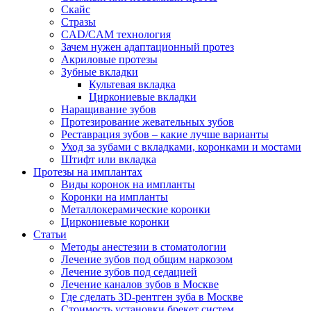
Скайс
Стразы
CAD/CAM технология
Зачем нужен адаптационный протез
Акриловые протезы
Зубные вкладки
Культевая вкладка
Циркониевые вкладки
Наращивание зубов
Протезирование жевательных зубов
Реставрация зубов – какие лучше варианты
Уход за зубами с вкладками, коронками и мостами
Штифт или вкладка
Протезы на имплантах
Виды коронок на импланты
Коронки на импланты
Металлокерамические коронки
Циркониевые коронки
Статьи
Методы анестезии в стоматологии
Лечение зубов под общим наркозом
Лечение зубов под седацией
Лечение каналов зубов в Москве
Где сделать 3D-рентген зуба в Москве
Стоимость установки брекет систем