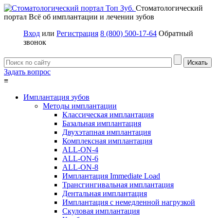
Стоматологический
портал
Всё об имплантации и лечении зубов
Вход
или
Регистрация
8 (800) 500-17-64
Обратный
звонок
Задать вопрос
≡
Имплантация зубов
Методы имплантации
Классическая имплантация
Базальная имплантация
Двухэтапная имплантация
Комплексная имплантация
ALL-ON-4
ALL-ON-6
ALL-ON-8
Имплантация Immediate Load
Трансгингивальная имплантация
Дентальная имплантация
Имплантация с немедленной нагрузкой
Скуловая имплантация