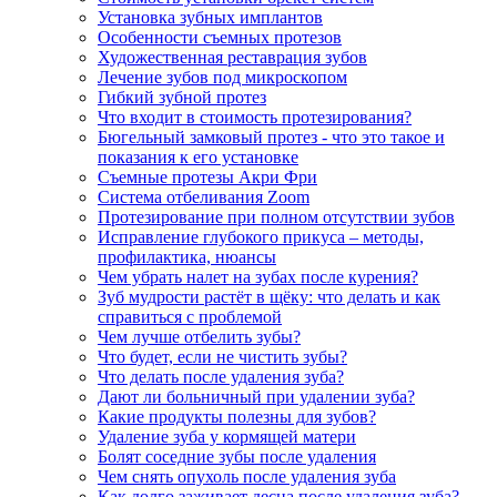
Установка зубных имплантов
Особенности съемных протезов
Художественная реставрация зубов
Лечение зубов под микроскопом
Гибкий зубной протез
Что входит в стоимость протезирования?
Бюгельный замковый протез - что это такое и
показания к его установке
Съемные протезы Акри Фри
Система отбеливания Zoom
Протезирование при полном отсутствии зубов
Исправление глубокого прикуса – методы,
профилактика, нюансы
Чем убрать налет на зубах после курения?
Зуб мудрости растёт в щёку: что делать и как
справиться с проблемой
Чем лучше отбелить зубы?
Что будет, если не чистить зубы?
Что делать после удаления зуба?
Дают ли больничный при удалении зуба?
Какие продукты полезны для зубов?
Удаление зуба у кормящей матери
Болят соседние зубы после удаления
Чем снять опухоль после удаления зуба
Как долго заживает десна после удаления зуба?