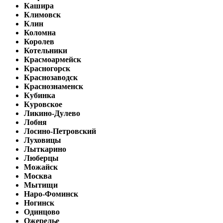
Кашира
Климовск
Клин
Коломна
Королев
Котельники
Красмоармейск
Красногорск
Краснозаводск
Краснознаменск
Кубинка
Куровское
Ликино-Дулево
Лобня
Лосино-Петровский
Луховицы
Лыткарино
Люберцы
Можайск
Москва
Мытищи
Наро-Фоминск
Ногинск
Одинцово
Ожерелье