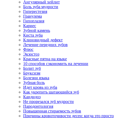
Ангулярный хейлит
Боль зуба мудрости
Гиперестезия
Гранулема
Гипоплазия
Кариес
Зубной камень
Киста зуба
Клиновидный дефект
Лечение передних зубов
Флюс
Экзостоз
Красные пятна на языке
10 способов сэкономить на лечении
Болит зуб
Бруксизм
Болезни языка
Зубная боль
Идет кровь из зуба
Как укрепить шатающийся зуб
Кандидоз
Не прорезался зуб мудрости
Пародонтология
Повышенная стираемость зубов
Причины кровоточивости десен: когда это просто