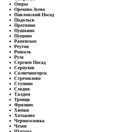
Озеры
Орехово-Зуево
Павловский Посад
Подольск
Протвино
Пушкино
Пущино
Раменское
Реутов
Рошаль
Руза
Сергиев Посад
Серпухов
Солнечногорск
Стремилово
Ступино
Сходня
Талдом
Троицк
Фрязино
Химки
Хотьково
Черноголовка
Чехов
Шатура