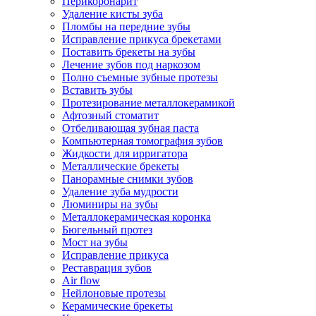
Перикоронарит
Удаление кисты зуба
Пломбы на передние зубы
Исправление прикуса брекетами
Поставить брекеты на зубы
Лечение зубов под наркозом
Полно съемные зубные протезы
Вставить зубы
Протезирование металлокерамикой
Афтозный стоматит
Отбеливающая зубная паста
Компьютерная томография зубов
Жидкости для ирригатора
Металлические брекеты
Панорамные снимки зубов
Удаление зуба мудрости
Люминиры на зубы
Металлокерамическая коронка
Бюгельный протез
Мост на зубы
Исправление прикуса
Реставрация зубов
Air flow
Нейлоновые протезы
Керамические брекеты