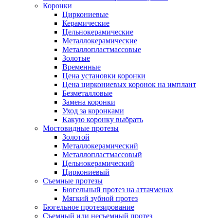
Коронки
Циркониевые
Керамические
Цельнокерамические
Металлокерамические
Металлопластмассовые
Золотые
Временные
Цена установки коронки
Цена циркониевых коронок на имплант
Безметалловые
Замена коронки
Уход за коронками
Какую коронку выбрать
Мостовидные протезы
Золотой
Металлокерамический
Металлопластмассовый
Цельнокерамический
Циркониевый
Съемные протезы
Бюгельный протез на аттачменах
Мягкий зубной протез
Бюгельное протезирование
Съемный или несъемный протез