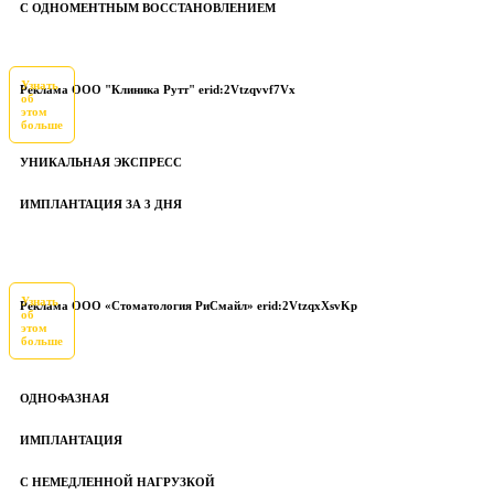
С ОДНОМЕНТНЫМ ВОССТАНОВЛЕНИЕМ
Узнать
Реклама ООО "Клиника Рутт" erid:2Vtzqvvf7Vx
об
этом
больше
УНИКАЛЬНАЯ ЭКСПРЕСС
ИМПЛАНТАЦИЯ ЗА 3 ДНЯ
Узнать
Реклама ООО «Стоматология РиСмайл» erid:2VtzqxXsvKp
об
этом
больше
ОДНОФАЗНАЯ
ИМПЛАНТАЦИЯ
С НЕМЕДЛЕННОЙ НАГРУЗКОЙ