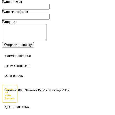
Ваше имя:
Ваш телефон:
Вопрос:
ХИРУРГИЧЕСКАЯ
СТОМАТОЛОГИЯ
ОТ 1000 РУБ.
Узнать
Реклама ООО "Клиника Рутт" erid:2Vtzqw51Tzv
об
этом
больше
УДАЛЕНИЕ ЗУБА