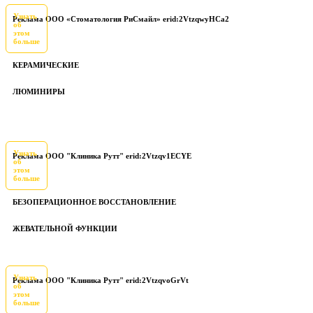
Узнать
Реклама ООО «Стоматология РиСмайл» erid:2VtzqwyHCa2
об
этом
больше
КЕРАМИЧЕСКИЕ
ЛЮМИНИРЫ
Узнать
Реклама ООО "Клиника Рутт" erid:2Vtzqv1ECYE
об
этом
больше
БЕЗОПЕРАЦИОННОЕ ВОССТАНОВЛЕНИЕ
ЖЕВАТЕЛЬНОЙ ФУНКЦИИ
Узнать
Реклама ООО "Клиника Рутт" erid:2VtzqvoGrVt
об
этом
больше