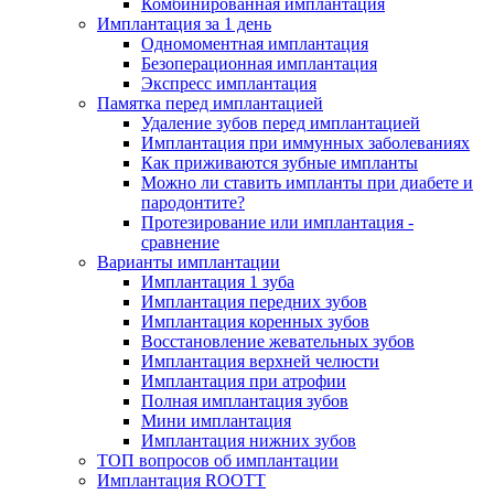
Комбинированная имплантация
Имплантация за 1 день
Одномоментная имплантация
Безоперационная имплантация
Экспресс имплантация
Памятка перед имплантацией
Удаление зубов перед имплантацией
Имплантация при иммунных заболеваниях
Как приживаются зубные импланты
Можно ли ставить импланты при диабете и
пародонтите?
Протезирование или имплантация -
сравнение
Варианты имплантации
Имплантация 1 зуба
Имплантация передних зубов
Имплантация коренных зубов
Восстановление жевательных зубов
Имплантация верхней челюсти
Имплантация при атрофии
Полная имплантация зубов
Мини имплантация
Имплантация нижних зубов
ТОП вопросов об имплантации
Имплантация ROOTT