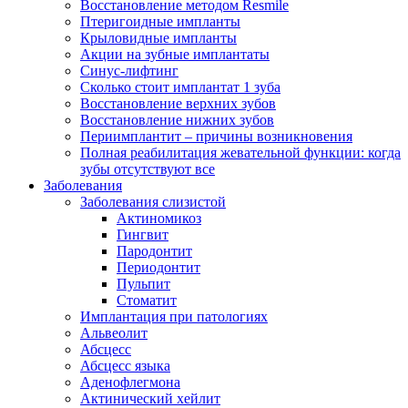
Восстановление методом Resmile
Птеригоидные импланты
Крыловидные импланты
Акции на зубные имплантаты
Синус-лифтинг
Сколько стоит имплантат 1 зуба
Восстановление верхних зубов
Восстановление нижних зубов
Периимплантит – причины возникновения
Полная реабилитация жевательной функции: когда
зубы отсутствуют все
Заболевания
Заболевания слизистой
Актиномикоз
Гингвит
Пародонтит
Периодонтит
Пульпит
Стоматит
Имплантация при патологиях
Альвеолит
Абсцесс
Абсцесс языка
Аденофлегмона
Актинический хейлит