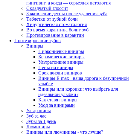
гингивит, а когда — серьезная патология
Складчатый глоссит
Заживление десны после удаления зуба
Таблетки от зубной боли
Хирургическая стоматология
Во время карантина болит зуб
Протезирование в карантин
Протезирование зубов
Виниры
Циркониевые виниры
Керамические виниры
Ультратонкие виниры
Цены на виниры
Срок жизни виниров
Виниры E-max - ваша дорога к безупречной
улыбке
Виниры или коронки: что выбрать для
идеальной улыбки?
Как ставят виниры
Уход за винирами
Ультраниры
Зуб за час
Зубы за 1 день
Люминиры
Виниры или люминиры - что лучше?