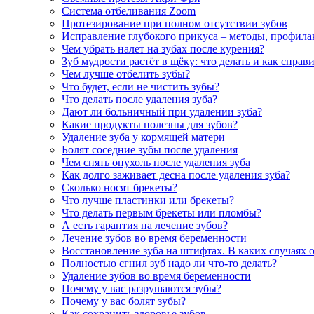
Система отбеливания Zoom
Протезирование при полном отсутствии зубов
Исправление глубокого прикуса – методы, профила
Чем убрать налет на зубах после курения?
Зуб мудрости растёт в щёку: что делать и как справ
Чем лучше отбелить зубы?
Что будет, если не чистить зубы?
Что делать после удаления зуба?
Дают ли больничный при удалении зуба?
Какие продукты полезны для зубов?
Удаление зуба у кормящей матери
Болят соседние зубы после удаления
Чем снять опухоль после удаления зуба
Как долго заживает десна после удаления зуба?
Сколько носят брекеты?
Что лучше пластинки или брекеты?
Что делать первым брекеты или пломбы?
А есть гарантия на лечение зубов?
Лечение зубов во время беременности
Восстановление зуба на штифтах. В каких случаях 
Полностью сгнил зуб надо ли что-то делать?
Удаление зубов во время беременности
Почему у вас разрушаются зубы?
Почему у вас болят зубы?
Как сохранить здоровье зубов