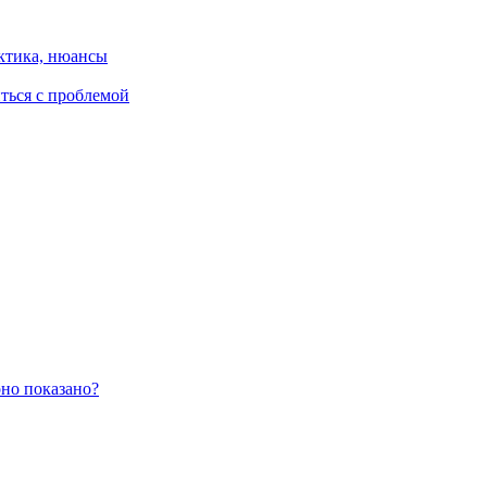
ктика, нюансы
иться с проблемой
оно показано?