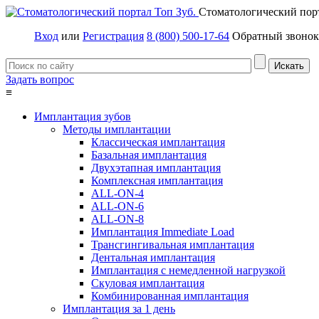
Стоматологический пор
Вход
или
Регистрация
8 (800) 500-17-64
Обратный звонок
Задать вопрос
≡
Имплантация зубов
Методы имплантации
Классическая имплантация
Базальная имплантация
Двухэтапная имплантация
Комплексная имплантация
ALL-ON-4
ALL-ON-6
ALL-ON-8
Имплантация Immediate Load
Трансгингивальная имплантация
Дентальная имплантация
Имплантация с немедленной нагрузкой
Скуловая имплантация
Комбинированная имплантация
Имплантация за 1 день