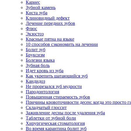
Кариес
Зубной камень
Киста зуба
Клиновидный дефект
Лечение передних зубов
Флюс
Экзостоз
Красные пятна на языке
10 способов сэкономить на лечении
Болит зуб
Бруксизм
Болезни языка
Зубная боль
Идет кровь из зуба
Как укрепить шатающийся зуб
Кандидоз
Не прорезался зуб мудрости
Пародонтология
Повышенная стираемость зубов
Причины кровоточивости десен: когда это просто ги
Складчатый глоссит
Заживление десны после удаления зуба
Таблетки от зубной боли
Хирургическая стоматология
Во время карантина болит зуб