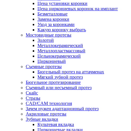
Цена установки коронки
Цена циркониевых коронок на имплант
Безметалловые
Замена коронки
Уход за коронками
Какую коронку выбрать
Мостовидные протезы
Золотой
Металлокерамический
Металлопластмассовый
Цельнокерамический
Циркониевый
Съемные протезы
Бюгельный протез на аттачменах
Мягкий зубной протез
Бюгельное протезирование
Съемный или несъемный протез
Скайс
Стразы
CAD/CAM технология
Зачем нужен адаптационный протез
Акриловые протезы
Зубные вкладки
Культевая вкладка
Циркониевые вкладки