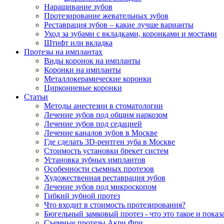
Наращивание зубов
Протезирование жевательных зубов
Реставрация зубов – какие лучше варианты
Уход за зубами с вкладками, коронками и мостами
Штифт или вкладка
Протезы на имплантах
Виды коронок на импланты
Коронки на импланты
Металлокерамические коронки
Циркониевые коронки
Статьи
Методы анестезии в стоматологии
Лечение зубов под общим наркозом
Лечение зубов под седацией
Лечение каналов зубов в Москве
Где сделать 3D-рентген зуба в Москве
Стоимость установки брекет систем
Установка зубных имплантов
Особенности съемных протезов
Художественная реставрация зубов
Лечение зубов под микроскопом
Гибкий зубной протез
Что входит в стоимость протезирования?
Бюгельный замковый протез - что это такое и показ
Съемные протезы Акри Фри