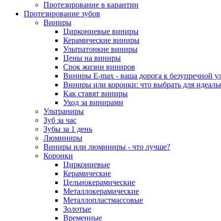
Протезирование в карантин
Протезирование зубов
Виниры
Циркониевые виниры
Керамические виниры
Ультратонкие виниры
Цены на виниры
Срок жизни виниров
Виниры E-max - ваша дорога к безупречной у
Виниры или коронки: что выбрать для идеал
Как ставят виниры
Уход за винирами
Ультраниры
Зуб за час
Зубы за 1 день
Люминиры
Виниры или люминиры - что лучше?
Коронки
Циркониевые
Керамические
Цельнокерамические
Металлокерамические
Металлопластмассовые
Золотые
Временные