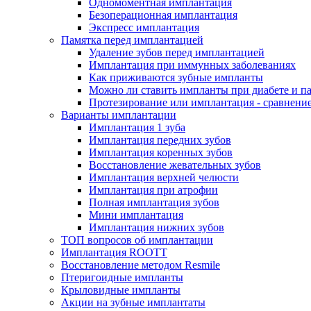
Одномоментная имплантация
Безоперационная имплантация
Экспресс имплантация
Памятка перед имплантацией
Удаление зубов перед имплантацией
Имплантация при иммунных заболеваниях
Как приживаются зубные импланты
Можно ли ставить импланты при диабете и п
Протезирование или имплантация - сравнени
Варианты имплантации
Имплантация 1 зуба
Имплантация передних зубов
Имплантация коренных зубов
Восстановление жевательных зубов
Имплантация верхней челюсти
Имплантация при атрофии
Полная имплантация зубов
Мини имплантация
Имплантация нижних зубов
ТОП вопросов об имплантации
Имплантация ROOTT
Восстановление методом Resmile
Птеригоидные импланты
Крыловидные импланты
Акции на зубные имплантаты