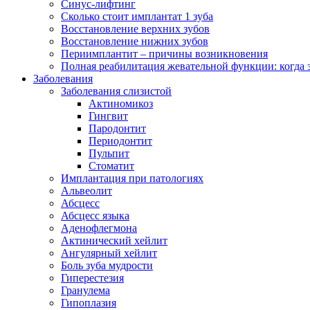
Синус-лифтинг
Сколько стоит имплантат 1 зуба
Восстановление верхних зубов
Восстановление нижних зубов
Периимплантит – причины возникновения
Полная реабилитация жевательной функции: когда 
Заболевания
Заболевания слизистой
Актиномикоз
Гингвит
Пародонтит
Периодонтит
Пульпит
Стоматит
Имплантация при патологиях
Альвеолит
Абсцесс
Абсцесс языка
Аденофлегмона
Актинический хейлит
Ангулярный хейлит
Боль зуба мудрости
Гиперестезия
Гранулема
Гипоплазия