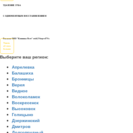
УДАЛЕНИЕ ЗУБА
С ОДНОМЕНТНЫМ ВОССТАНОВЛЕНИЕМ
Реклама ООО "Клиника Рутт" erid:2Vtzqvvf7Vx
Узнать
об этом
больше
Выберите ваш регион:
Апрелевка
Балашиха
Бронницы
Верея
Видное
Волоколамск
Воскресенск
Высоковск
Голицыно
Дзержинский
Дмитров
Долгопрудный