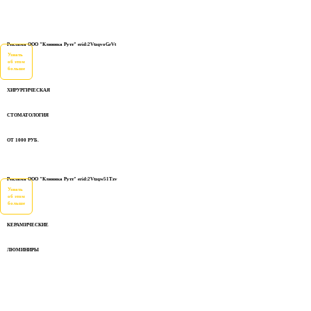
Реклама ООО "Клиника Рутт" erid:2VtzqvoGrVt
Узнать
об этом
больше
ХИРУРГИЧЕСКАЯ
СТОМАТОЛОГИЯ
ОТ 1000 РУБ.
Реклама ООО "Клиника Рутт" erid:2Vtzqw51Tzv
Узнать
об этом
больше
КЕРАМИЧЕСКИЕ
ЛЮМИНИРЫ