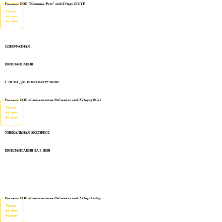
Реклама ООО "Клиника Рутт" erid:2Vtzqv1ECYE
Узнать
об этом
больше
ОДНОФАЗНАЯ
ИМПЛАНТАЦИЯ
С НЕМЕДЛЕННОЙ НАГРУЗКОЙ
Реклама ООО «Стоматология РиСмайл» erid:2VtzqwyHCa2
Узнать
об этом
больше
УНИКАЛЬНАЯ ЭКСПРЕСС
ИМПЛАНТАЦИЯ ЗА 3 ДНЯ
Реклама ООО «Стоматология РиСмайл» erid:2VtzqxXsvKp
Узнать
об этом
больше