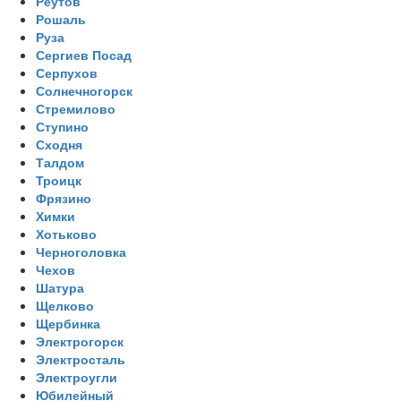
Реутов
Рошаль
Руза
Сергиев Посад
Серпухов
Солнечногорск
Стремилово
Ступино
Сходня
Талдом
Троицк
Фрязино
Химки
Хотьково
Черноголовка
Чехов
Шатура
Щелково
Щербинка
Электрогорск
Электросталь
Электроугли
Юбилейный