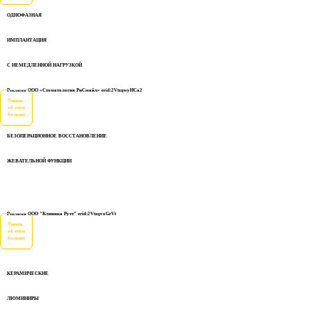
ОДНОФАЗНАЯ
ИМПЛАНТАЦИЯ
С НЕМЕДЛЕННОЙ НАГРУЗКОЙ
Реклама ООО «Стоматология РиСмайл» erid:2VtzqwyHCa2
Узнать
об этом
больше
БЕЗОПЕРАЦИОННОЕ ВОССТАНОВЛЕНИЕ
ЖЕВАТЕЛЬНОЙ ФУНКЦИИ
Реклама ООО "Клиника Рутт" erid:2VtzqvoGrVt
Узнать
об этом
больше
КЕРАМИЧЕСКИЕ
ЛЮМИНИРЫ