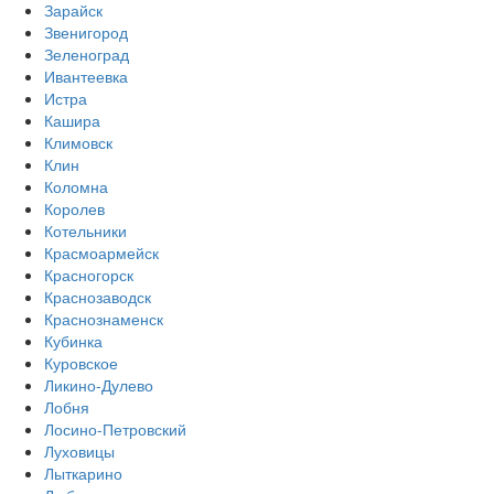
Зарайск
Звенигород
Зеленоград
Ивантеевка
Истра
Кашира
Климовск
Клин
Коломна
Королев
Котельники
Красмоармейск
Красногорск
Краснозаводск
Краснознаменск
Кубинка
Куровское
Ликино-Дулево
Лобня
Лосино-Петровский
Луховицы
Лыткарино