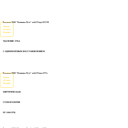
Реклама ООО "Клиника Рутт" erid:2Vtzqv1ECYE
Узнать
об этом
больше
УДАЛЕНИЕ ЗУБА
С ОДНОМЕНТНЫМ ВОССТАНОВЛЕНИЕМ
Реклама ООО "Клиника Рутт" erid:2Vtzqvvf7Vx
Узнать
об этом
больше
ХИРУРГИЧЕСКАЯ
СТОМАТОЛОГИЯ
ОТ 1000 РУБ.