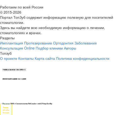
Работаем по всей России
© 2015-2026
Портал ТопЗуб содержит информацию полезную для посетителей
стоматологии.
Здесь вы найдете всю необходимую информацию о лечении,
стоматологиях и врачах.
Разделы
Имплантация
Протезирование
Ортодонтия
Заболевания
Консультация Online
Подбор клиники
Авторы
Топзуб
О проекте
Контакты
Карта сайта
Политика конфиденциальности
УНИКАЛЬНАЯ ЭКСПРЕСС
ИМПЛАНТАЦИЯ ЗА 3 ДНЯ
Реклама ООО «Стоматология РиСмайл» erid:2VtzqxXsvKp
Узнать
об этом
больше