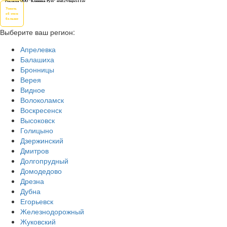
Реклама ООО "Клиника Рутт" erid:2Vtzqw51Tzv
Узнать
об этом
больше
Выберите ваш регион:
Апрелевка
Балашиха
Бронницы
Верея
Видное
Волоколамск
Воскресенск
Высоковск
Голицыно
Дзержинский
Дмитров
Долгопрудный
Домодедово
Дрезна
Дубна
Егорьевск
Железнодорожный
Жуковский