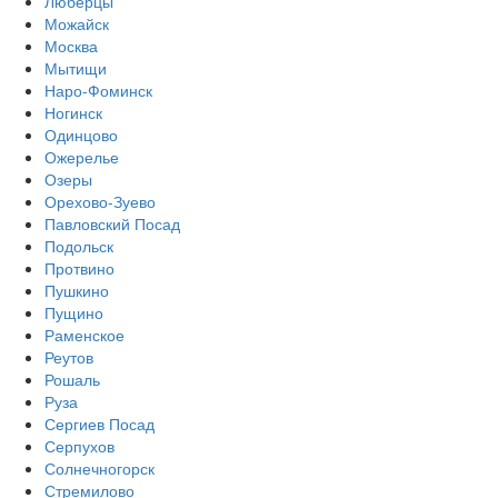
Люберцы
Можайск
Москва
Мытищи
Наро-Фоминск
Ногинск
Одинцово
Ожерелье
Озеры
Орехово-Зуево
Павловский Посад
Подольск
Протвино
Пушкино
Пущино
Раменское
Реутов
Рошаль
Руза
Сергиев Посад
Серпухов
Солнечногорск
Стремилово