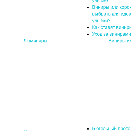
улыбке
Виниры или корон
выбрать для иде
улыбки?
Как ставят винир
Уход за винирами
Люминиры
Виниры ил
Бюгельный проте