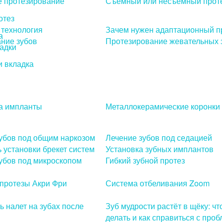
е протезирование
Съемный или несъемный прот
отез
технология
Зачем нужен адаптационный п
а
ние зубов
Протезирование жевательных 
адки
 вкладка
а импланты
Металлокерамические коронки
убов под общим наркозом
Лечение зубов под седацией
 установки брекет систем
Установка зубных имплантов
убов под микроскопом
Гибкий зубной протез
протезы Акри Фри
Система отбеливания Zoom
ь налет на зубах после
Зуб мудрости растёт в щёку: чт
делать и как справиться с про