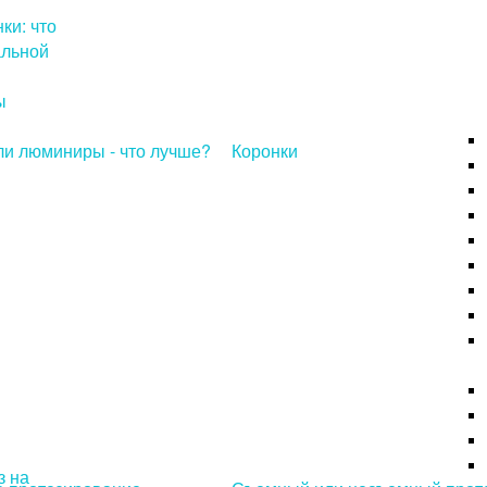
ки: что
альной
ы
и люминиры - что лучше?
Коронки
з на