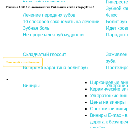
Боль зуба мудрости
Гипересте
Кариес
Зубной ка
Реклама ООО «Стоматология РиСмайл» erid:2VtzqwyHCa2
Лечение передних зубов
Флюс
10 способов сэкономить на лечении
Болит зуб
Зубная боль
Идет кровь
Не прорезался зуб мудрости
Пародонт
Складчатый глоссит
Заживлени
зуба
Узнать об этом больше
Во время карантина болит зуб
Протезиро
Протезирование зубов
Циркониевые ви
Виниры
Ультрани
Керамические ви
Ультратонкие ви
Цены на виниры
Срок жизни вини
Виниры E-max - 
дорога к безупре