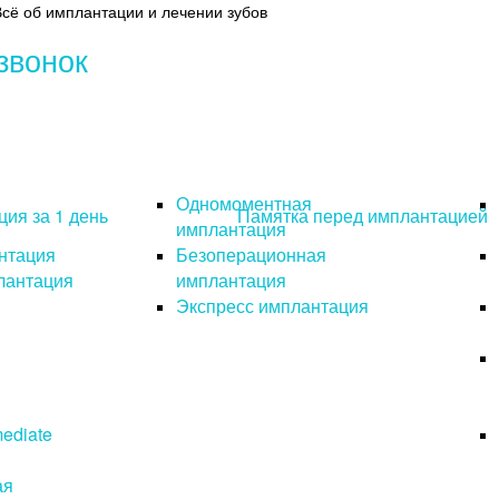
Всё об имплантации и лечении зубов
звонок
Одномоментная
ия за 1 день
Памятка перед имплантацией
имплантация
нтация
Безоперационная
лантация
имплантация
Экспресс имплантация
ediate
ая