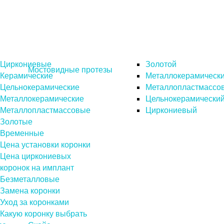
Циркониевые
Золотой
Мостовидные протезы
Керамические
Металлокерамическ
Цельнокерамические
Металлопластмассо
Металлокерамические
Цельнокерамически
Металлопластмассовые
Циркониевый
Золотые
Временные
Цена установки коронки
Цена циркониевых
коронок на имплант
Безметалловые
Замена коронки
Уход за коронками
Какую коронку выбрать