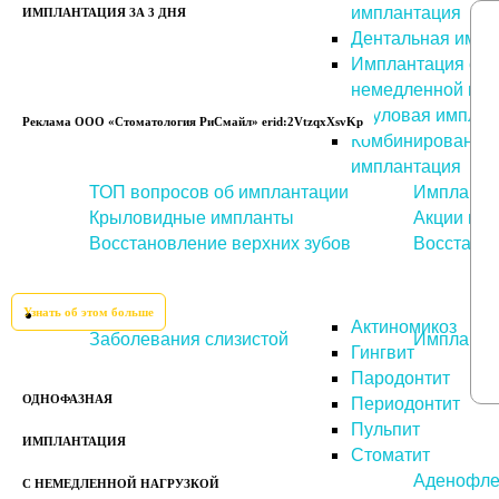
имплантация
ИМПЛАНТАЦИЯ ЗА 3 ДНЯ
Дентальная импл
Имплантация с
немедленной наг
Скуловая имплан
Реклама ООО «Стоматология РиСмайл» erid:2VtzqxXsvKp
Комбинированна
имплантация
ТОП вопросов об имплантации
Импланта
Крыловидные импланты
Акции на 
Восстановление верхних зубов
Восстанов
Узнать об этом больше
Заболевания
Актиномикоз
Заболевания слизистой
Имплантац
Гингвит
Пародонтит
Периодонтит
ОДНОФАЗНАЯ
Пульпит
ИМПЛАНТАЦИЯ
Стоматит
Абсцесс языка
Аденофле
С НЕМЕДЛЕННОЙ НАГРУЗКОЙ