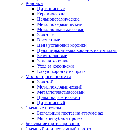
Коронки
Циркониевые
Керамические
Цельнокерамические
Металлокерамические
Металлопластмассовые
Золотые
Временные
Цена установки коронки
Цена циркониевых коронок на имплант
Безметалловые
Замена коронки
Уход за коронками
Какую коронку выбрать
Мостовидные протезы
Золотой
Металлокерамический
Металлопластмассовый
Цельнокерамический
Циркониевый
Съемные протезы
Бюгельный протез на аттачменах
Мягкий зубной протез
Бюгельное протезирование
Съемный или несъемный протез