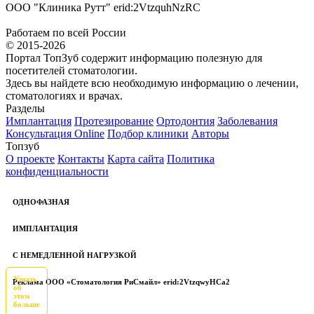
ООО "Клиника Рутт" erid:2VtzquhNzRC
Работаем по всей России
© 2015-2026
Портал ТопЗуб содержит информацию полезную для
посетителей стоматологии.
Здесь вы найдете всю необходимую информацию о лечении,
стоматологиях и врачах.
Разделы
Имплантация
Протезирование
Ортодонтия
Заболевания
Консультация Online
Подбор клиники
Авторы
Топзуб
О проекте
Контакты
Карта сайта
Политика
конфиденциальности
ОДНОФАЗНАЯ
ИМПЛАНТАЦИЯ
С НЕМЕДЛЕННОЙ НАГРУЗКОЙ
Узнать
Реклама ООО «Стоматология РиСмайл» erid:2VtzqwyHCa2
об
этом
больше