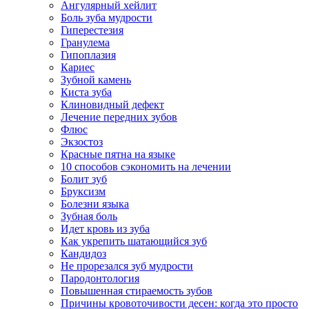
Ангулярный хейлит
Боль зуба мудрости
Гиперестезия
Гранулема
Гипоплазия
Кариес
Зубной камень
Киста зуба
Клиновидный дефект
Лечение передних зубов
Флюс
Экзостоз
Красные пятна на языке
10 способов сэкономить на лечении
Болит зуб
Бруксизм
Болезни языка
Зубная боль
Идет кровь из зуба
Как укрепить шатающийся зуб
Кандидоз
Не прорезался зуб мудрости
Пародонтология
Повышенная стираемость зубов
Причины кровоточивости десен: когда это просто