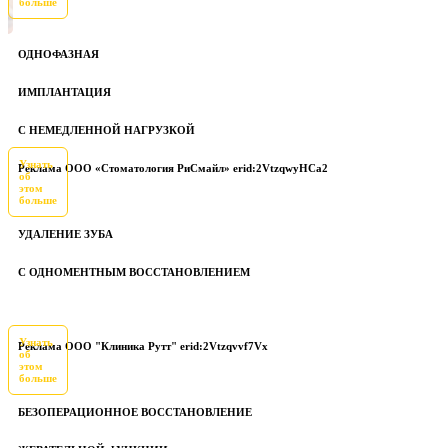
больше
ОДНОФАЗНАЯ
ИМПЛАНТАЦИЯ
С НЕМЕДЛЕННОЙ НАГРУЗКОЙ
Узнать
Реклама ООО «Стоматология РиСмайл» erid:2VtzqwyHCa2
об
этом
больше
УДАЛЕНИЕ ЗУБА
С ОДНОМЕНТНЫМ ВОССТАНОВЛЕНИЕМ
Узнать
Реклама ООО "Клиника Рутт" erid:2Vtzqvvf7Vx
об
этом
больше
БЕЗОПЕРАЦИОННОЕ ВОССТАНОВЛЕНИЕ