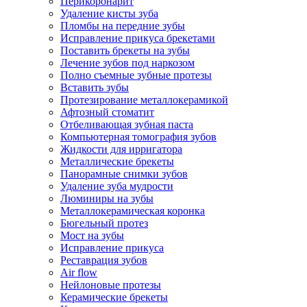
Перикоронарит
Удаление кисты зуба
Пломбы на передние зубы
Исправление прикуса брекетами
Поставить брекеты на зубы
Лечение зубов под наркозом
Полно съемные зубные протезы
Вставить зубы
Протезирование металлокерамикой
Афтозный стоматит
Отбеливающая зубная паста
Компьютерная томография зубов
Жидкости для ирригатора
Металлические брекеты
Панорамные снимки зубов
Удаление зуба мудрости
Люминиры на зубы
Металлокерамическая коронка
Бюгельный протез
Мост на зубы
Исправление прикуса
Реставрация зубов
Air flow
Нейлоновые протезы
Керамические брекеты