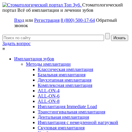
Стоматологический
портал
Всё об имплантации и лечении зубов
Вход
или
Регистрация
8 (800) 500-17-64
Обратный
звонок
Задать вопрос
≡
Имплантация зубов
Методы имплантации
Классическая имплантация
Базальная имплантация
Двухэтапная имплантация
Комплексная имплантация
ALL-ON-4
ALL-ON-6
ALL-ON-8
Имплантация Immediate Load
Трансгингивальная имплантация
Дентальная имплантация
Имплантация с немедленной нагрузкой
Скуловая имплантация