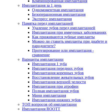
Комбинированная имплантация
Имплантация за 1 день
Одномоментная имплантация
Безоперационная имплантация
Экспресс имплантация
Памятка перед имплантацией
Удаление зубов перед имплантацией
Имплантация при иммунных заболеваниях
Как приживаются зубные импланты
Можно ли ставить импланты при диабете и
пародонтите?
Протезирование или имплантация -
сравнение
Варианты имплантации
Имплантация 1 зуба
Имплантация передних зубов
Имплантация коренных зубов
Восстановление жевательных зубов
Имплантация верхней челюсти
Имплантация при атрофии
Полная имплантация зубов
Мини имплантация
Имплантация нижних зубов
ТОП вопросов об имплантации
Имплантация ROOTT