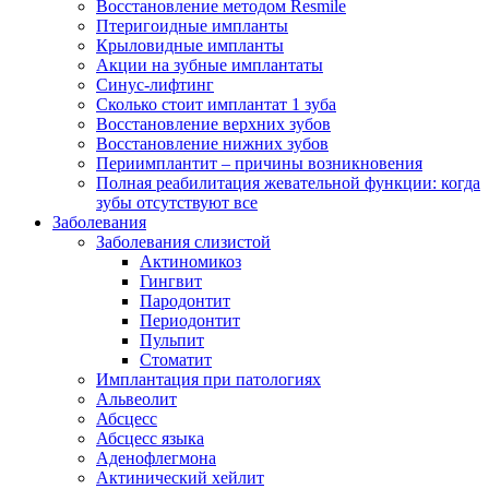
Восстановление методом Resmile
Птеригоидные импланты
Крыловидные импланты
Акции на зубные имплантаты
Синус-лифтинг
Сколько стоит имплантат 1 зуба
Восстановление верхних зубов
Восстановление нижних зубов
Периимплантит – причины возникновения
Полная реабилитация жевательной функции: когда
зубы отсутствуют все
Заболевания
Заболевания слизистой
Актиномикоз
Гингвит
Пародонтит
Периодонтит
Пульпит
Стоматит
Имплантация при патологиях
Альвеолит
Абсцесс
Абсцесс языка
Аденофлегмона
Актинический хейлит