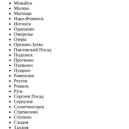
Можайск
Москва
Мытищи
Наро-Фоминск
Ногинск
Одинцово
Ожерелье
Озеры
Орехово-Зуево
Павловский Посад
Подольск
Протвино
Пушкино
Пущино
Раменское
Реутов
Рошаль
Руза
Сергиев Посад
Серпухов
Солнечногорск
Стремилово
Ступино
Сходня
Талдом