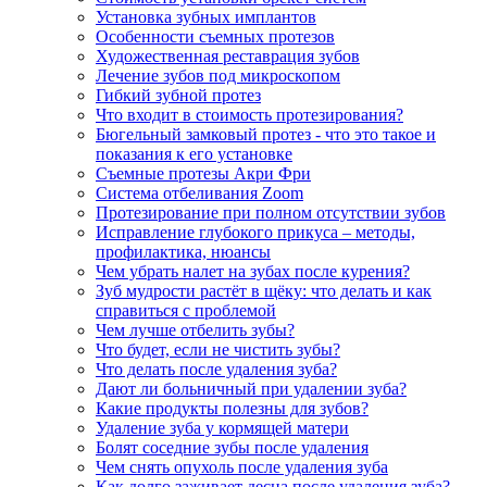
Установка зубных имплантов
Особенности съемных протезов
Художественная реставрация зубов
Лечение зубов под микроскопом
Гибкий зубной протез
Что входит в стоимость протезирования?
Бюгельный замковый протез - что это такое и
показания к его установке
Съемные протезы Акри Фри
Система отбеливания Zoom
Протезирование при полном отсутствии зубов
Исправление глубокого прикуса – методы,
профилактика, нюансы
Чем убрать налет на зубах после курения?
Зуб мудрости растёт в щёку: что делать и как
справиться с проблемой
Чем лучше отбелить зубы?
Что будет, если не чистить зубы?
Что делать после удаления зуба?
Дают ли больничный при удалении зуба?
Какие продукты полезны для зубов?
Удаление зуба у кормящей матери
Болят соседние зубы после удаления
Чем снять опухоль после удаления зуба
Как долго заживает десна после удаления зуба?