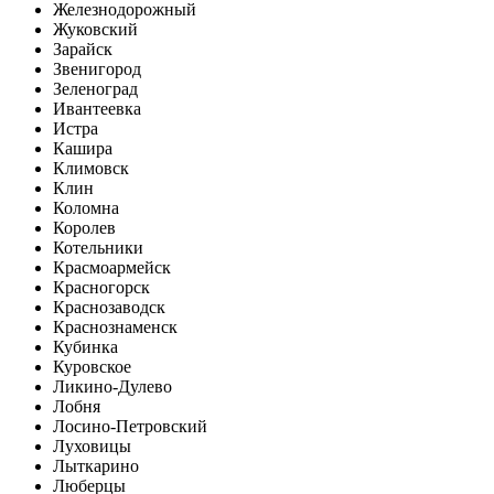
Железнодорожный
Жуковский
Зарайск
Звенигород
Зеленоград
Ивантеевка
Истра
Кашира
Климовск
Клин
Коломна
Королев
Котельники
Красмоармейск
Красногорск
Краснозаводск
Краснознаменск
Кубинка
Куровское
Ликино-Дулево
Лобня
Лосино-Петровский
Луховицы
Лыткарино
Люберцы