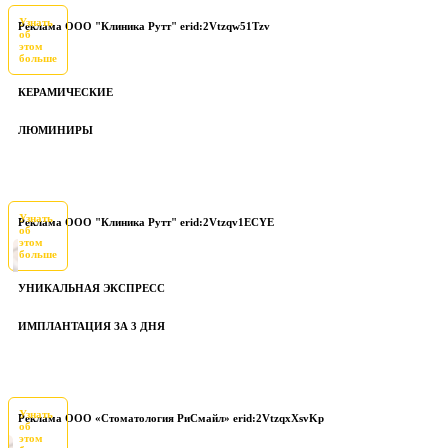
Узнать
Реклама ООО "Клиника Рутт" erid:2Vtzqw51Tzv
об
этом
больше
КЕРАМИЧЕСКИЕ
ЛЮМИНИРЫ
Узнать
Реклама ООО "Клиника Рутт" erid:2Vtzqv1ECYE
об
этом
больше
УНИКАЛЬНАЯ ЭКСПРЕСС
ИМПЛАНТАЦИЯ ЗА 3 ДНЯ
Узнать
Реклама ООО «Стоматология РиСмайл» erid:2VtzqxXsvKp
об
этом