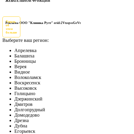
ЖЕВАТЕЛЬНОЙ ФУНКЦИИ
Узнать
Реклама ООО "Клиника Рутт" erid:2VtzqvoGrVt
об
этом
больше
Выберите ваш регион:
Апрелевка
Балашиха
Бронницы
Верея
Видное
Волоколамск
Воскресенск
Высоковск
Голицыно
Дзержинский
Дмитров
Долгопрудный
Домодедово
Дрезна
Дубна
Егорьевск