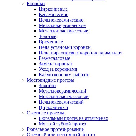
Коронки
Циркониевые
Керамические
Цельнокерамические
Металлокерамические
Металлопластмассовые
Золотые
Временные
Цена установки коронки
Цена циркониевых коронок на имплант
Безметалловые
Замена коронки
Уход за коронками
Какую коронку выбрать
Мостовидные протезы
Золотой
Металлокерамический
Металлопластмассовый
Цельнокерамический
Циркониевый
Съемные протезы
Бюгельный протез на аттачменах
Мягкий зубной протез
Бюгельное протезирование
Съемный или несъемный протез