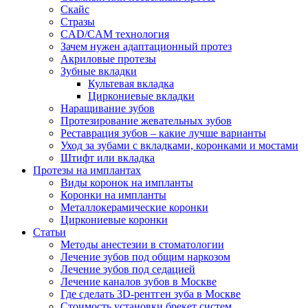
Скайс
Стразы
CAD/CAM технология
Зачем нужен адаптационный протез
Акриловые протезы
Зубные вкладки
Культевая вкладка
Циркониевые вкладки
Наращивание зубов
Протезирование жевательных зубов
Реставрация зубов – какие лучше варианты
Уход за зубами с вкладками, коронками и мостами
Штифт или вкладка
Протезы на имплантах
Виды коронок на импланты
Коронки на импланты
Металлокерамические коронки
Циркониевые коронки
Статьи
Методы анестезии в стоматологии
Лечение зубов под общим наркозом
Лечение зубов под седацией
Лечение каналов зубов в Москве
Где сделать 3D-рентген зуба в Москве
Стоимость установки брекет систем