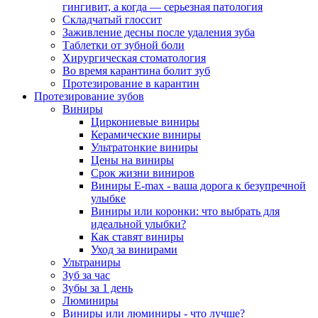
гингивит, а когда — серьезная патология
Складчатый глоссит
Заживление десны после удаления зуба
Таблетки от зубной боли
Хирургическая стоматология
Во время карантина болит зуб
Протезирование в карантин
Протезирование зубов
Виниры
Циркониевые виниры
Керамические виниры
Ультратонкие виниры
Цены на виниры
Срок жизни виниров
Виниры E-max - ваша дорога к безупречной
улыбке
Виниры или коронки: что выбрать для
идеальной улыбки?
Как ставят виниры
Уход за винирами
Ультраниры
Зуб за час
Зубы за 1 день
Люминиры
Виниры или люминиры - что лучше?