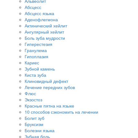
Альвеолит
Абсцесс
Абсцесс языка
Аденофлегмона
Актинический хейлит
Ангулярный хейлит
Боль зуба мудрости
Гиперестезия
Гранулема
Гипоплазия
Кариес
Зубной камень
Киста зуба
Клиновидный дефект
Лечение передних зубов
Флюс
Экзостоз
Красные пятна на языке
10 способов сэкономить на лечении
Болит зуб
Бруксизм
Болезни языка
Зубная боль