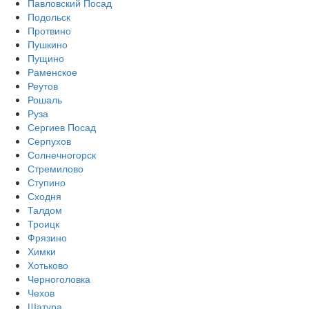
Павловский Посад
Подольск
Протвино
Пушкино
Пущино
Раменское
Реутов
Рошаль
Руза
Сергиев Посад
Серпухов
Солнечногорск
Стремилово
Ступино
Сходня
Талдом
Троицк
Фрязино
Химки
Хотьково
Черноголовка
Чехов
Шатура