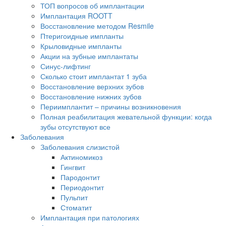
ТОП вопросов об имплантации
Имплантация ROOTT
Восстановление методом Resmile
Птеригоидные импланты
Крыловидные импланты
Акции на зубные имплантаты
Синус-лифтинг
Сколько стоит имплантат 1 зуба
Восстановление верхних зубов
Восстановление нижних зубов
Периимплантит – причины возникновения
Полная реабилитация жевательной функции: когда
зубы отсутствуют все
Заболевания
Заболевания слизистой
Актиномикоз
Гингвит
Пародонтит
Периодонтит
Пульпит
Стоматит
Имплантация при патологиях