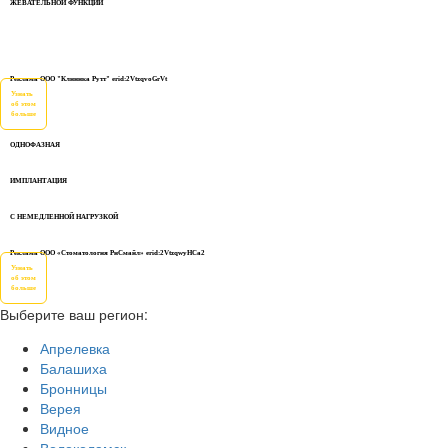
ЖЕВАТЕЛЬНОЙ ФУНКЦИИ
Реклама ООО "Клиника Рутт" erid:2VtzqvoGrVt
Узнать
об этом
больше
ОДНОФАЗНАЯ
ИМПЛАНТАЦИЯ
С НЕМЕДЛЕННОЙ НАГРУЗКОЙ
Реклама ООО «Стоматология РиСмайл» erid:2VtzqwyHCa2
Узнать
об этом
больше
Выберите ваш регион:
Апрелевка
Балашиха
Бронницы
Верея
Видное
Волоколамск