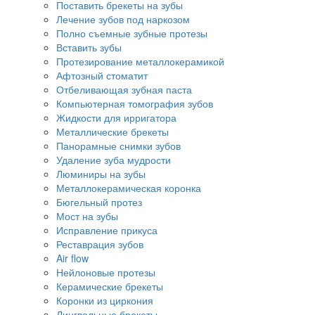
Поставить брекеты на зубы
Лечение зубов под наркозом
Полно съемные зубные протезы
Вставить зубы
Протезирование металлокерамикой
Афтозный стоматит
Отбеливающая зубная паста
Компьютерная томография зубов
Жидкости для ирригатора
Металлические брекеты
Панорамные снимки зубов
Удаление зуба мудрости
Люминиры на зубы
Металлокерамическая коронка
Бюгельный протез
Мост на зубы
Исправление прикуса
Реставрация зубов
Air flow
Нейлоновые протезы
Керамические брекеты
Коронки из циркония
Лингвальные брекеты