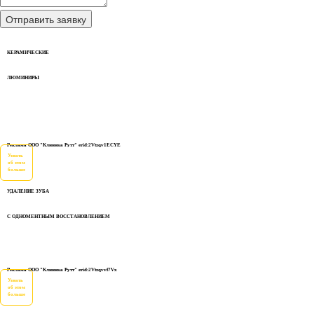
КЕРАМИЧЕСКИЕ
ЛЮМИНИРЫ
Реклама ООО "Клиника Рутт" erid:2Vtzqv1ECYE
Узнать
об этом
больше
УДАЛЕНИЕ ЗУБА
С ОДНОМЕНТНЫМ ВОССТАНОВЛЕНИЕМ
Реклама ООО "Клиника Рутт" erid:2Vtzqvvf7Vx
Узнать
об этом
больше