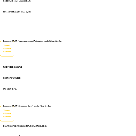
УНИКАЛЬНАЯ ЭКСПРЕСС
ИМПЛАНТАЦИЯ ЗА 3 ДНЯ
Реклама ООО «Стоматология РиСмайл» erid:2VtzqxXsvKp
Узнать
об этом
больше
ХИРУРГИЧЕСКАЯ
СТОМАТОЛОГИЯ
ОТ 1000 РУБ.
Реклама ООО "Клиника Рутт" erid:2Vtzqw51Tzv
Узнать
об этом
больше
БЕЗОПЕРАЦИОННОЕ ВОССТАНОВЛЕНИЕ