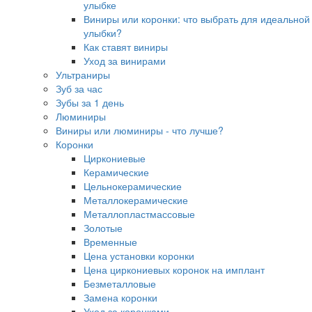
улыбке
Виниры или коронки: что выбрать для идеальной
улыбки?
Как ставят виниры
Уход за винирами
Ультраниры
Зуб за час
Зубы за 1 день
Люминиры
Виниры или люминиры - что лучше?
Коронки
Циркониевые
Керамические
Цельнокерамические
Металлокерамические
Металлопластмассовые
Золотые
Временные
Цена установки коронки
Цена циркониевых коронок на имплант
Безметалловые
Замена коронки
Уход за коронками