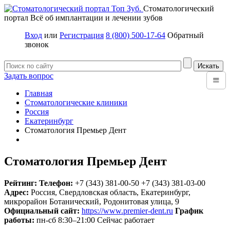
Стоматологический
портал
Всё об имплантации и лечении зубов
Вход
или
Регистрация
8 (800) 500-17-64
Обратный
звонок
Задать вопрос
≡
Главная
Стоматологические клиники
Россия
Екатеринбург
Стоматология Премьер Дент
Стоматология Премьер Дент
Рейтинг:
Телефон:
+7 (343) 381-00-50
+7 (343) 381-03-00
Адрес:
Россия
,
Свердловская область, Екатеринбург,
микрорайон Ботанический, Родонитовая улица, 9
Официальный сайт:
https://www.premier-dent.ru
График
работы:
пн-сб 8:30–21:00
Сейчас работает