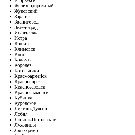
Егорьевск
Железнодорожный
Жуковский
Зарайск
Звенигород
Зеленоград
Ивантеевка
Истра
Кашира
Климовск
Клин
Коломна
Королев
Котельники
Красмоармейск
Красногорск
Краснозаводск
Краснознаменск
Кубинка
Куровское
Ликино-Дулево
Лобня
Лосино-Петровский
Луховицы
Лыткарино