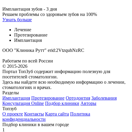
Имплантация зубов - 3 дня
Решаем проблемы со здоровьем зубов на 100%
Узнать больше
Лечение
Протезирование
Имплантация
ООО "Клиника Рутт" erid:2VtzquhNzRC
Работаем по всей России
© 2015-2026
Портал ТопЗуб содержит информацию полезную для
посетителей стоматологии.
Здесь вы найдете всю необходимую информацию о лечении,
стоматологиях и врачах.
Разделы
Имплантация
Протезирование
Ортодонтия
Заболевания
Консультация Online
Подбор клиники
Авторы
Топзуб
О проекте
Контакты
Карта сайта
Политика
конфиденциальности
Подбор клиники в вашем городе
1