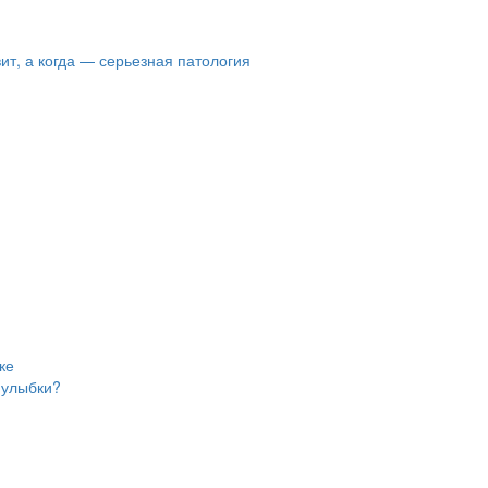
вит, а когда — серьезная патология
ке
 улыбки?