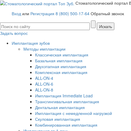
Стоматологический портал
Вход
или
Регистрация
8 (800) 500-17-64
Обратный звонок
Задать вопрос
Имплантация зубов
Методы имплантации
Классическая имплантация
Базальная имплантация
Двухэтапная имплантация
Комплексная имплантация
ALL-ON-4
ALL-ON-6
ALL-ON-8
Имплантация Immediate Load
Трансгингивальная имплантация
Дентальная имплантация
Имплантация с немедленной нагрузкой
Скуловая имплантация
Комбинированная имплантация
Имплантация за 1 день