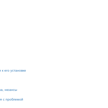
 к его установке
ка, нюансы
ся с проблемой