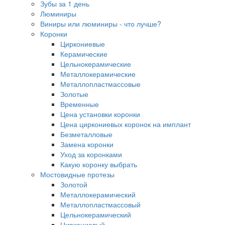
Зубы за 1 день
Люминиры
Виниры или люминиры - что лучше?
Коронки
Циркониевые
Керамические
Цельнокерамические
Металлокерамические
Металлопластмассовые
Золотые
Временные
Цена установки коронки
Цена циркониевых коронок на имплант
Безметалловые
Замена коронки
Уход за коронками
Какую коронку выбрать
Мостовидные протезы
Золотой
Металлокерамический
Металлопластмассовый
Цельнокерамический
Циркониевый