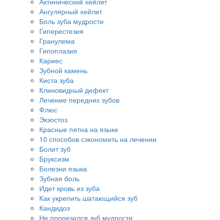
Актинический хейлит
Ангулярный хейлит
Боль зуба мудрости
Гиперестезия
Гранулема
Гипоплазия
Кариес
Зубной камень
Киста зуба
Клиновидный дефект
Лечение передних зубов
Флюс
Экзостоз
Красные пятна на языке
10 способов сэкономить на лечении
Болит зуб
Бруксизм
Болезни языка
Зубная боль
Идет кровь из зуба
Как укрепить шатающийся зуб
Кандидоз
Не прорезался зуб мудрости