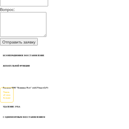
Вопрос:
БЕЗОПЕРАЦИОННОЕ ВОССТАНОВЛЕНИЕ
ЖЕВАТЕЛЬНОЙ ФУНКЦИИ
Реклама ООО "Клиника Рутт" erid:2VtzqvoGrVt
Узнать
об этом
больше
УДАЛЕНИЕ ЗУБА
С ОДНОМЕНТНЫМ ВОССТАНОВЛЕНИЕМ