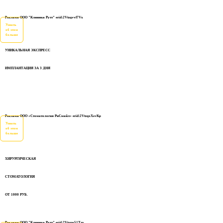
Реклама ООО "Клиника Рутт" erid:2Vtzqvvf7Vx
Узнать
об этом
больше
УНИКАЛЬНАЯ ЭКСПРЕСС
ИМПЛАНТАЦИЯ ЗА 3 ДНЯ
Реклама ООО «Стоматология РиСмайл» erid:2VtzqxXsvKp
Узнать
об этом
больше
ХИРУРГИЧЕСКАЯ
СТОМАТОЛОГИЯ
ОТ 1000 РУБ.
Реклама ООО "Клиника Рутт" erid:2Vtzqw51Tzv