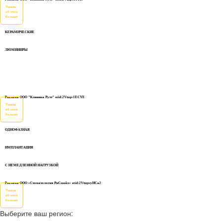
Узнать
об этом
больше
КЕРАМИЧЕСКИЕ
ЛЮМИНИРЫ
Реклама ООО "Клиника Рутт" erid:2Vtzqv1ECYE
Узнать
об этом
больше
ОДНОФАЗНАЯ
ИМПЛАНТАЦИЯ
С НЕМЕДЛЕННОЙ НАГРУЗКОЙ
Реклама ООО «Стоматология РиСмайл» erid:2VtzqwyHCa2
Узнать
об этом
больше
Выберите ваш регион: