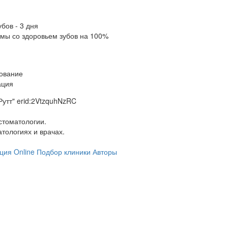
бов - 3 дня
мы со здоровьем зубов на 100%
ование
ация
утт" erid:2VtzquhNzRC
стоматологии.
тологиях и врачах.
ция Online
Подбор клиники
Авторы