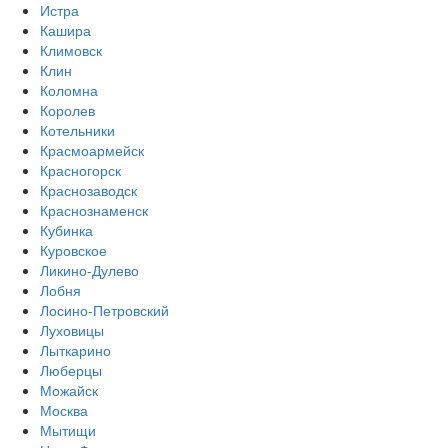
Истра
Кашира
Климовск
Клин
Коломна
Королев
Котельники
Красмоармейск
Красногорск
Краснозаводск
Краснознаменск
Кубинка
Куровское
Ликино-Дулево
Лобня
Лосино-Петровский
Луховицы
Лыткарино
Люберцы
Можайск
Москва
Мытищи