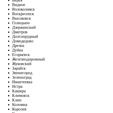
Верея
Видное
Волоколамск
Воскресенск
Высоковск
Голицыно
Дзержинский
Дмитров
Долгопрудный
Домодедово
Дрезна
Дубна
Егорьевск
Железнодорожный
Жуковский
Зарайск
Звенигород
Зеленоград
Ивантеевка
Истра
Кашира
Климовск
Клин
Коломна
Королев