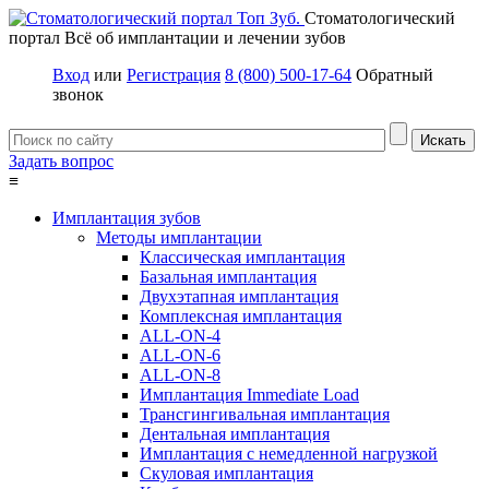
Стоматологический
портал
Всё об имплантации и лечении зубов
Вход
или
Регистрация
8 (800) 500-17-64
Обратный
звонок
Задать вопрос
≡
Имплантация зубов
Методы имплантации
Классическая имплантация
Базальная имплантация
Двухэтапная имплантация
Комплексная имплантация
ALL-ON-4
ALL-ON-6
ALL-ON-8
Имплантация Immediate Load
Трансгингивальная имплантация
Дентальная имплантация
Имплантация с немедленной нагрузкой
Скуловая имплантация