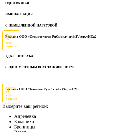
ОДНОФАЗНАЯ
ИМПЛАНТАЦИЯ
С НЕМЕДЛЕННОЙ НАГРУЗКОЙ
Узнать
Реклама ООО «Стоматология РиСмайл» erid:2VtzqwyHCa2
об
этом
больше
УДАЛЕНИЕ ЗУБА
С ОДНОМЕНТНЫМ ВОССТАНОВЛЕНИЕМ
Узнать
Реклама ООО "Клиника Рутт" erid:2Vtzqvvf7Vx
об
этом
больше
Выберите ваш регион:
Апрелевка
Балашиха
Бронницы