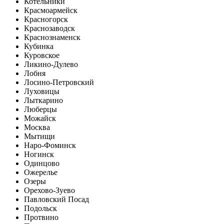
Котельники
Красмоармейск
Красногорск
Краснозаводск
Краснознаменск
Кубинка
Куровское
Ликино-Дулево
Лобня
Лосино-Петровский
Луховицы
Лыткарино
Люберцы
Можайск
Москва
Мытищи
Наро-Фоминск
Ногинск
Одинцово
Ожерелье
Озеры
Орехово-Зуево
Павловский Посад
Подольск
Протвино