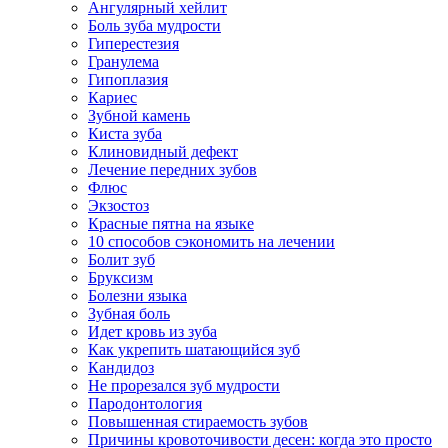
Ангулярный хейлит
Боль зуба мудрости
Гиперестезия
Гранулема
Гипоплазия
Кариес
Зубной камень
Киста зуба
Клиновидный дефект
Лечение передних зубов
Флюс
Экзостоз
Красные пятна на языке
10 способов сэкономить на лечении
Болит зуб
Бруксизм
Болезни языка
Зубная боль
Идет кровь из зуба
Как укрепить шатающийся зуб
Кандидоз
Не прорезался зуб мудрости
Пародонтология
Повышенная стираемость зубов
Причины кровоточивости десен: когда это просто