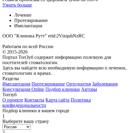
Узнать больше
Лечение
Протезирование
Имплантация
ООО "Клиника Рутт" erid:2VtzquhNzRC
Работаем по всей России
© 2015-2026
Портал ТопЗуб содержит информацию полезную для
посетителей стоматологии.
Здесь вы найдете всю необходимую информацию о лечении,
стоматологиях и врачах.
Разделы
Имплантация
Протезирование
Ортодонтия
Заболевания
Консультация Online
Подбор клиники
Авторы
Топзуб
О проекте
Контакты
Карта сайта
Политика
конфиденциальности
Подбор клиники в вашем городе
1
Выберите вашу страну
2