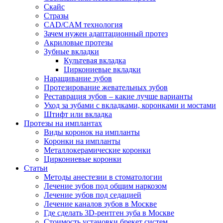
Скайс
Стразы
CAD/CAM технология
Зачем нужен адаптационный протез
Акриловые протезы
Зубные вкладки
Культевая вкладка
Циркониевые вкладки
Наращивание зубов
Протезирование жевательных зубов
Реставрация зубов – какие лучше варианты
Уход за зубами с вкладками, коронками и мостами
Штифт или вкладка
Протезы на имплантах
Виды коронок на импланты
Коронки на импланты
Металлокерамические коронки
Циркониевые коронки
Статьи
Методы анестезии в стоматологии
Лечение зубов под общим наркозом
Лечение зубов под седацией
Лечение каналов зубов в Москве
Где сделать 3D-рентген зуба в Москве
Стоимость установки брекет систем