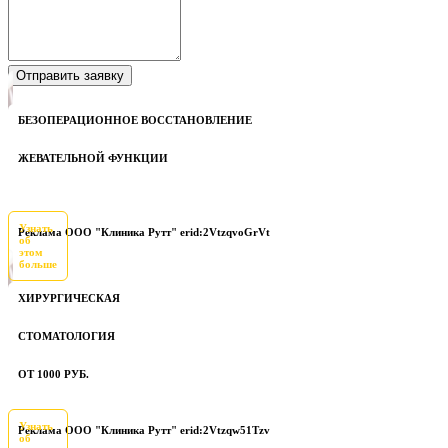
БЕЗОПЕРАЦИОННОЕ ВОССТАНОВЛЕНИЕ
ЖЕВАТЕЛЬНОЙ ФУНКЦИИ
Узнать
Реклама ООО "Клиника Рутт" erid:2VtzqvoGrVt
об
этом
больше
ХИРУРГИЧЕСКАЯ
СТОМАТОЛОГИЯ
ОТ 1000 РУБ.
Узнать
Реклама ООО "Клиника Рутт" erid:2Vtzqw51Tzv
об