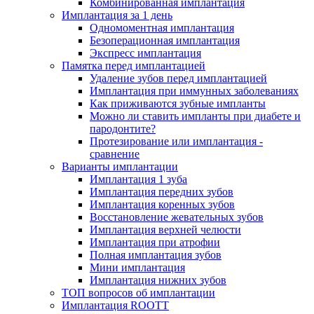
Комбинированная имплантация
Имплантация за 1 день
Одномоментная имплантация
Безоперационная имплантация
Экспресс имплантация
Памятка перед имплантацией
Удаление зубов перед имплантацией
Имплантация при иммунных заболеваниях
Как приживаются зубные импланты
Можно ли ставить импланты при диабете и
пародонтите?
Протезирование или имплантация -
сравнение
Варианты имплантации
Имплантация 1 зуба
Имплантация передних зубов
Имплантация коренных зубов
Восстановление жевательных зубов
Имплантация верхней челюсти
Имплантация при атрофии
Полная имплантация зубов
Мини имплантация
Имплантация нижних зубов
ТОП вопросов об имплантации
Имплантация ROOTT