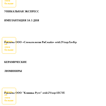
этом
больше
УНИКАЛЬНАЯ ЭКСПРЕСС
ИМПЛАНТАЦИЯ ЗА 3 ДНЯ
Узнать
Реклама ООО «Стоматология РиСмайл» erid:2VtzqxXsvKp
об
этом
больше
КЕРАМИЧЕСКИЕ
ЛЮМИНИРЫ
Узнать
Реклама ООО "Клиника Рутт" erid:2Vtzqv1ECYE
об
этом
больше