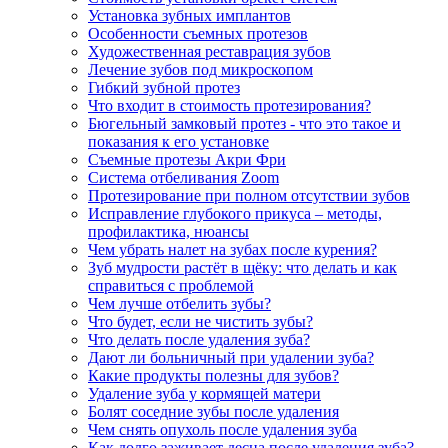
Установка зубных имплантов
Особенности съемных протезов
Художественная реставрация зубов
Лечение зубов под микроскопом
Гибкий зубной протез
Что входит в стоимость протезирования?
Бюгельный замковый протез - что это такое и
показания к его установке
Съемные протезы Акри Фри
Система отбеливания Zoom
Протезирование при полном отсутствии зубов
Исправление глубокого прикуса – методы,
профилактика, нюансы
Чем убрать налет на зубах после курения?
Зуб мудрости растёт в щёку: что делать и как
справиться с проблемой
Чем лучше отбелить зубы?
Что будет, если не чистить зубы?
Что делать после удаления зуба?
Дают ли больничный при удалении зуба?
Какие продукты полезны для зубов?
Удаление зуба у кормящей матери
Болят соседние зубы после удаления
Чем снять опухоль после удаления зуба
Как долго заживает десна после удаления зуба?