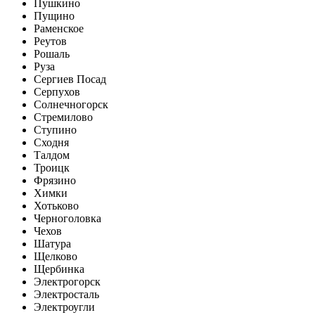
Пушкино
Пущино
Раменское
Реутов
Рошаль
Руза
Сергиев Посад
Серпухов
Солнечногорск
Стремилово
Ступино
Сходня
Талдом
Троицк
Фрязино
Химки
Хотьково
Черноголовка
Чехов
Шатура
Щелково
Щербинка
Электрогорск
Электросталь
Электроугли