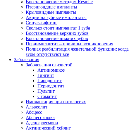
Восстановление методом Resmile
Птеригоидные импланты
Крыловидные импланты
Акции на зубные имплантаты
Синус-лифтинг
Сколько стоит имплантат 1 зуба
Восстановление верхних зубов
Восстановление нижних зубов
Периимплантит – причины возникновения
Полная реабилитация жевательной функции: когда
зубы отсутствуют все
Заболевания
Заболевания слизистой
Актиномикоз
Гингвит
Пародонтит
Периодонтит
Пульпит
Стоматит
Имплантация при патологиях
Альвеолит
Абсцесс
Абсцесс языка
Аденофлегмона
Актинический хейлит