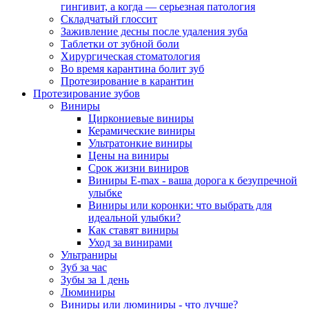
гингивит, а когда — серьезная патология
Складчатый глоссит
Заживление десны после удаления зуба
Таблетки от зубной боли
Хирургическая стоматология
Во время карантина болит зуб
Протезирование в карантин
Протезирование зубов
Виниры
Циркониевые виниры
Керамические виниры
Ультратонкие виниры
Цены на виниры
Срок жизни виниров
Виниры E-max - ваша дорога к безупречной
улыбке
Виниры или коронки: что выбрать для
идеальной улыбки?
Как ставят виниры
Уход за винирами
Ультраниры
Зуб за час
Зубы за 1 день
Люминиры
Виниры или люминиры - что лучше?