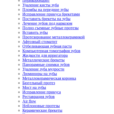
Перикоронарит
Удаление кисты зуба
Пломбы на передние зубы
Исправление прикуса брекетами
Поставить брекеты на зубы
Лечение зубов под наркозом
Полно съемные зубные протезы
Вставить зубы
Протезирование металлокерамикой
Афтозный стоматит
Отбеливающая зубная паста
Компьютерная томография зубов
Жидкости для ирригатора
Металлические брекеты
Панорамные снимки зубов
Удаление зуба мудрости
Люминиры на зубы
Металлокерамическая коронка
Бюгельный протез
Мост на зубы
Исправление прикуса
Реставрация зубов
Air flow
Нейлоновые протезы
Керамические брекеты