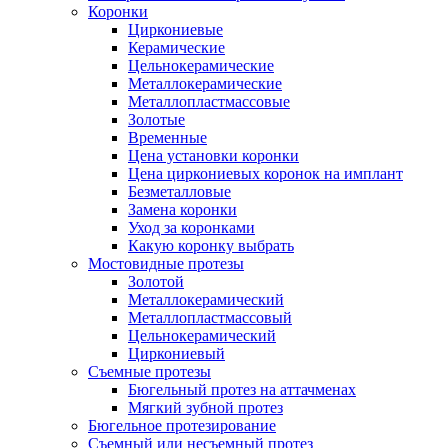
Коронки
Циркониевые
Керамические
Цельнокерамические
Металлокерамические
Металлопластмассовые
Золотые
Временные
Цена установки коронки
Цена циркониевых коронок на имплант
Безметалловые
Замена коронки
Уход за коронками
Какую коронку выбрать
Мостовидные протезы
Золотой
Металлокерамический
Металлопластмассовый
Цельнокерамический
Циркониевый
Съемные протезы
Бюгельный протез на аттачменах
Мягкий зубной протез
Бюгельное протезирование
Съемный или несъемный протез