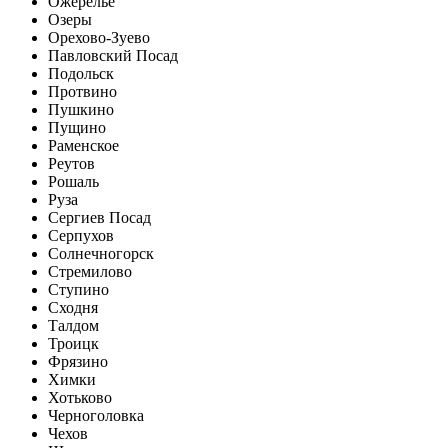
Ожерелье
Озеры
Орехово-Зуево
Павловский Посад
Подольск
Протвино
Пушкино
Пущино
Раменское
Реутов
Рошаль
Руза
Сергиев Посад
Серпухов
Солнечногорск
Стремилово
Ступино
Сходня
Талдом
Троицк
Фрязино
Химки
Хотьково
Черноголовка
Чехов