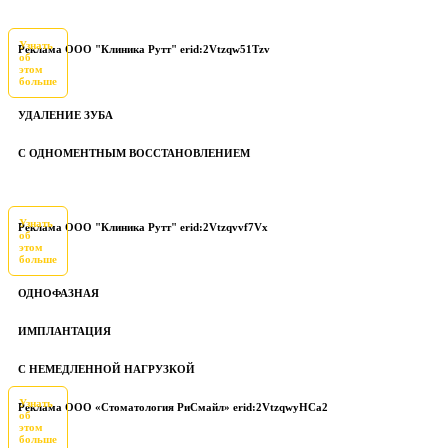
Узнать
Реклама ООО "Клиника Рутт" erid:2Vtzqw51Tzv
об
этом
больше
УДАЛЕНИЕ ЗУБА
С ОДНОМЕНТНЫМ ВОССТАНОВЛЕНИЕМ
Узнать
Реклама ООО "Клиника Рутт" erid:2Vtzqvvf7Vx
об
этом
больше
ОДНОФАЗНАЯ
ИМПЛАНТАЦИЯ
С НЕМЕДЛЕННОЙ НАГРУЗКОЙ
Узнать
Реклама ООО «Стоматология РиСмайл» erid:2VtzqwyHCa2
об
этом
больше