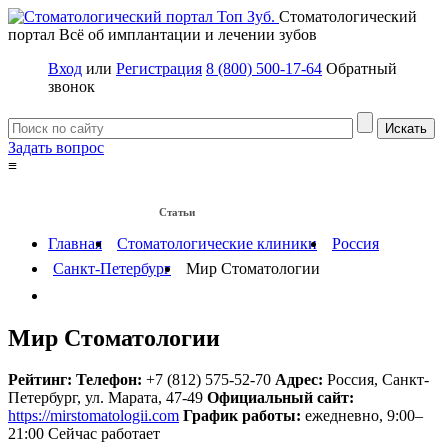
Стоматологический
портал
Всё об имплантации и лечении зубов
Вход
или
Регистрация
8 (800) 500-17-64
Обратный
звонок
Задать вопрос
≡
Имплантация зубов
Заболевания
Протезирование зубов
Статьи
Протезы на имплантах
Главная
Стоматологические клиники
Россия
Санкт-Петербург
Мир Стоматологии
Мир Стоматологии
Рейтинг:
Телефон:
+7 (812) 575-52-70
Адрес:
Россия
,
Санкт-
Петербург, ул. Марата, 47-49
Официальный сайт:
https://mirstomatologii.com
График работы:
ежедневно, 9:00–
21:00
Сейчас работает