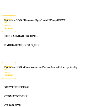
Узнать
Реклама ООО "Клиника Рутт" erid:2Vtzqv1ECYE
об
этом
больше
УНИКАЛЬНАЯ ЭКСПРЕСС
ИМПЛАНТАЦИЯ ЗА 3 ДНЯ
Узнать
Реклама ООО «Стоматология РиСмайл» erid:2VtzqxXsvKp
об
этом
больше
ХИРУРГИЧЕСКАЯ
СТОМАТОЛОГИЯ
ОТ 1000 РУБ.