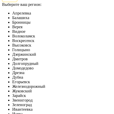
Выберите ваш регион:
Апрелевка
Балашиха
Бронницы
Верея
Видное
Волоколамск
Воскресенск
Высоковск
Голицыно
Дзержинский
Дмитров
Долгопрудный
Домодедово
Дрезна
Дубна
Егорьевск
Железнодорожный
Жуковский
Зарайск
Звенигород
Зеленоград
Ивантеевка
Истра