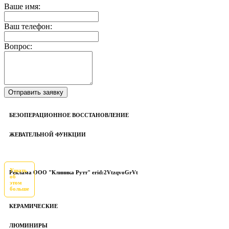
Ваше имя:
Ваш телефон:
Вопрос:
БЕЗОПЕРАЦИОННОЕ ВОССТАНОВЛЕНИЕ
ЖЕВАТЕЛЬНОЙ ФУНКЦИИ
Узнать
Реклама ООО "Клиника Рутт" erid:2VtzqvoGrVt
об
этом
больше
КЕРАМИЧЕСКИЕ
ЛЮМИНИРЫ