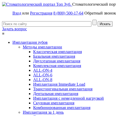
Стоматологический пор
Вход
или
Регистрация
8 (800) 500-17-64
Обратный звонок
Задать вопрос
≡
Имплантация зубов
Методы имплантации
Классическая имплантация
Базальная имплантация
Двухэтапная имплантация
Комплексная имплантация
ALL-ON-4
ALL-ON-6
ALL-ON-8
Имплантация Immediate Load
Трансгингивальная имплантация
Дентальная имплантация
Имплантация с немедленной нагрузкой
Скуловая имплантация
Комбинированная имплантация
Имплантация за 1 день