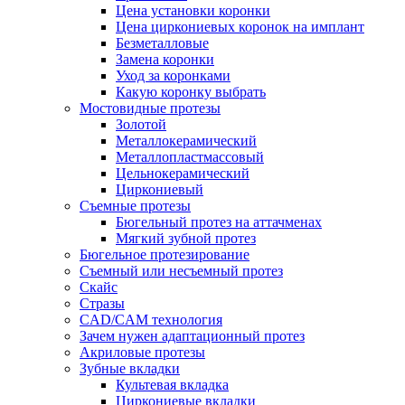
Цена установки коронки
Цена циркониевых коронок на имплант
Безметалловые
Замена коронки
Уход за коронками
Какую коронку выбрать
Мостовидные протезы
Золотой
Металлокерамический
Металлопластмассовый
Цельнокерамический
Циркониевый
Съемные протезы
Бюгельный протез на аттачменах
Мягкий зубной протез
Бюгельное протезирование
Съемный или несъемный протез
Скайс
Стразы
CAD/CAM технология
Зачем нужен адаптационный протез
Акриловые протезы
Зубные вкладки
Культевая вкладка
Циркониевые вкладки