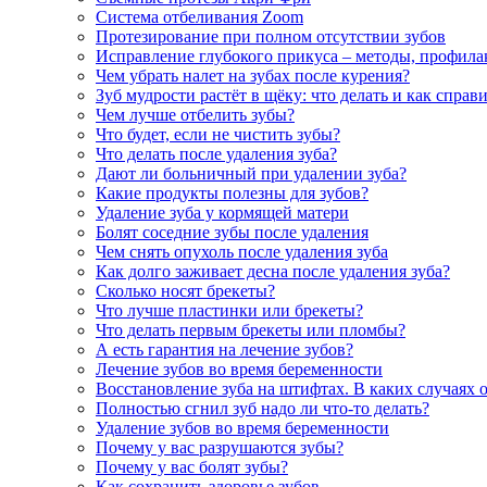
Система отбеливания Zoom
Протезирование при полном отсутствии зубов
Исправление глубокого прикуса – методы, профила
Чем убрать налет на зубах после курения?
Зуб мудрости растёт в щёку: что делать и как справ
Чем лучше отбелить зубы?
Что будет, если не чистить зубы?
Что делать после удаления зуба?
Дают ли больничный при удалении зуба?
Какие продукты полезны для зубов?
Удаление зуба у кормящей матери
Болят соседние зубы после удаления
Чем снять опухоль после удаления зуба
Как долго заживает десна после удаления зуба?
Сколько носят брекеты?
Что лучше пластинки или брекеты?
Что делать первым брекеты или пломбы?
А есть гарантия на лечение зубов?
Лечение зубов во время беременности
Восстановление зуба на штифтах. В каких случаях 
Полностью сгнил зуб надо ли что-то делать?
Удаление зубов во время беременности
Почему у вас разрушаются зубы?
Почему у вас болят зубы?
Как сохранить здоровье зубов