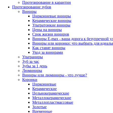
Протезирование в карантин
Протезирование зубов
Виниры
Циркониевые виниры
Керамические виниры
Ультратонкие виниры
Цены на виниры
Срок жизни виниров
Виниры E-max - ваша дорога к безупречной у
Виниры или коронки: что выбрать для идеал
Как ставят виниры
Уход за винирами
Ультраниры
Зуб за час
Зубы за 1 день
Люминиры
Виниры или люминиры - что лучше?
Коронки
Циркониевые
Керамические
Цельнокерамические
Металлокерамические
Металлопластмассовые
Золотые
Временные