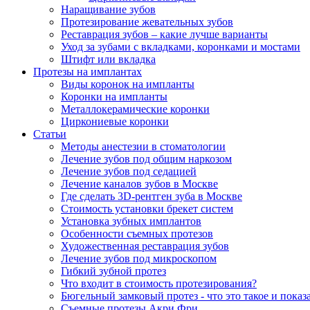
Наращивание зубов
Протезирование жевательных зубов
Реставрация зубов – какие лучше варианты
Уход за зубами с вкладками, коронками и мостами
Штифт или вкладка
Протезы на имплантах
Виды коронок на импланты
Коронки на импланты
Металлокерамические коронки
Циркониевые коронки
Статьи
Методы анестезии в стоматологии
Лечение зубов под общим наркозом
Лечение зубов под седацией
Лечение каналов зубов в Москве
Где сделать 3D-рентген зуба в Москве
Стоимость установки брекет систем
Установка зубных имплантов
Особенности съемных протезов
Художественная реставрация зубов
Лечение зубов под микроскопом
Гибкий зубной протез
Что входит в стоимость протезирования?
Бюгельный замковый протез - что это такое и показ
Съемные протезы Акри Фри