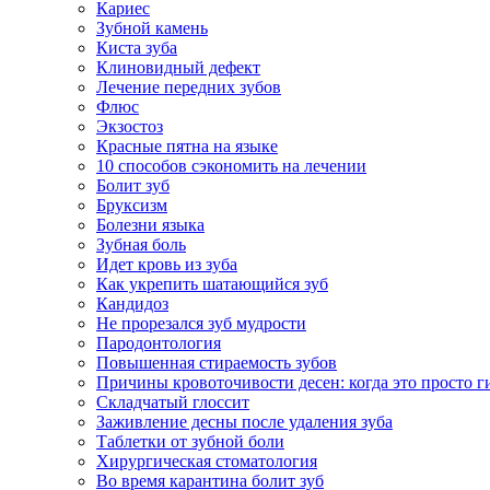
Кариес
Зубной камень
Киста зуба
Клиновидный дефект
Лечение передних зубов
Флюс
Экзостоз
Красные пятна на языке
10 способов сэкономить на лечении
Болит зуб
Бруксизм
Болезни языка
Зубная боль
Идет кровь из зуба
Как укрепить шатающийся зуб
Кандидоз
Не прорезался зуб мудрости
Пародонтология
Повышенная стираемость зубов
Причины кровоточивости десен: когда это просто ги
Складчатый глоссит
Заживление десны после удаления зуба
Таблетки от зубной боли
Хирургическая стоматология
Во время карантина болит зуб