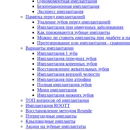
Одномоментная имплантация
Безоперационная имплантация
Экспресс имплантация
Памятка перед имплантацией
Удаление зубов перед имплантацией
Имплантация при иммунных заболеваниях
Как приживаются зубные импланты
Можно ли ставить импланты при диабете и п
Протезирование или имплантация - сравнени
Варианты имплантации
Имплантация 1 зуба
Имплантация передних зубов
Имплантация коренных зубов
Восстановление жевательных зубов
Имплантация верхней челюсти
Имплантация при атрофии
Полная имплантация зубов
Мини имплантация
Имплантация нижних зубов
ТОП вопросов об имплантации
Имплантация ROOTT
Восстановление методом Resmile
Птеригоидные импланты
Крыловидные импланты
Акции на зубные имплантаты