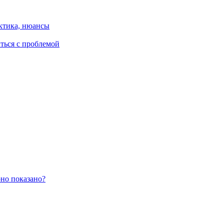
ктика, нюансы
иться с проблемой
оно показано?