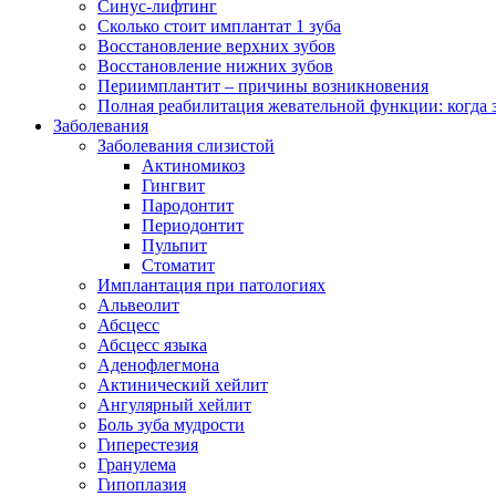
Синус-лифтинг
Сколько стоит имплантат 1 зуба
Восстановление верхних зубов
Восстановление нижних зубов
Периимплантит – причины возникновения
Полная реабилитация жевательной функции: когда 
Заболевания
Заболевания слизистой
Актиномикоз
Гингвит
Пародонтит
Периодонтит
Пульпит
Стоматит
Имплантация при патологиях
Альвеолит
Абсцесс
Абсцесс языка
Аденофлегмона
Актинический хейлит
Ангулярный хейлит
Боль зуба мудрости
Гиперестезия
Гранулема
Гипоплазия